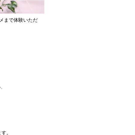
メまで体験いただ
い。
。
ます。