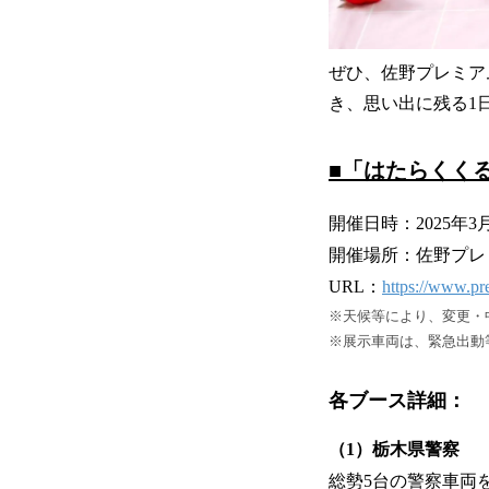
ぜひ、佐野プレミア
き、思い出に残る1
■「
はたらくくる
開催日時：2025年3月
開催場所：佐野プレ
URL：
https://www.pr
※天候等により、変更・
※展示車両は、緊急出動
各ブース詳細：
（1）栃木県警察
総勢5台の警察車両