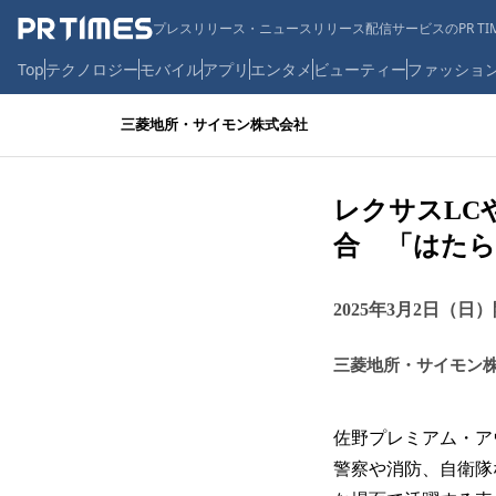
プレスリリース・ニュースリリース配信サービスのPR TIM
Top
テクノロジー
モバイル
アプリ
エンタメ
ビューティー
ファッショ
三菱地所・サイモン株式会社
レクサスLC
合 「はたら
2025年3月2日（日
三菱地所・サイモン
佐野プレミアム・ア
警察や消防、自衛隊