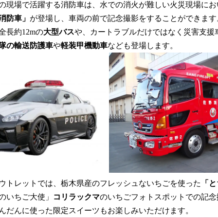
の現場で活躍する消防車は、水での消火が難しい火災現場にお
消防車」
が登場し、車両の前で記念撮影をすることができます
全長約12mの
大型バス
や、カートラブルだけではなく災害支援
隊の輸送防護車
や
軽装甲機動車
なども登場します。
ウトレットでは、栃木県産のフレッシュないちごを使った
「と
のいちご大使」
コリラックマ
のいちごフォトスポットでの記念
んだんに使った限定スイーツもお楽しみいただけます。