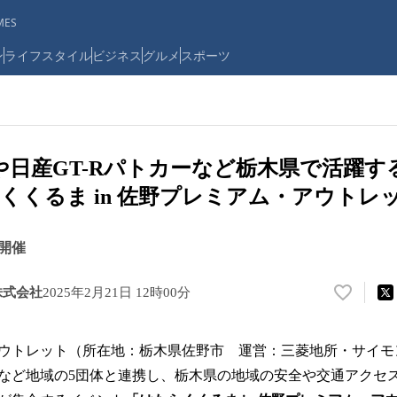
ES
ン
ライフスタイル
ビジネス
グルメ
スポーツ
や日産GT-Rパトカーなど栃木県で活躍す
くくるま in 佐野プレミアム・アウトレ
）開催
株式会社
2025年2月21日 12時00分
い
い
ね
ウトレット（所在地：栃木県佐野市 運営：三菱地所・サイモ
！
数
など地域の5団体と連携し、栃木県の地域の安全や交通アクセ
を