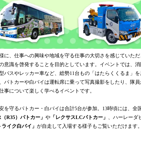
様に、仕事への興味や地域を守る仕事の大切さを感じていただ
の意識を啓発することを目的としています。イベントでは、消
型バスやレッカー車など、総勢11台もの「はたらくくるま」
、パトカーや白バイは運転席に乗って写真撮影をしたり、隊員
仕事について楽しく学べるイベントです。
安を守るパトカー・白バイは合計5台が参加。13時頃には、全
R（R35）パトカー」
や
「レクサスLCパトカー」
、ハーレーダ
トライク白バイ」
が自走して入場する様子もご覧いただけます