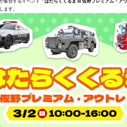
が集合するイベント
「はたらくくるま in 佐野プレミアム・ア
読
催します。
み
込
み
中
で
す