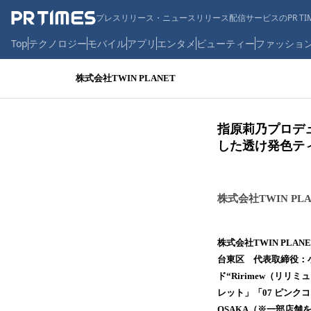
プレスリリース・ニュースリリース配信サービスのPR TIM
Top
テクノロジー
モバイル
アプリ
エンタメ
ビューティー
ファッショ
株式会社TWIN PLANET
指原莉乃プロデュ
した透け発色ティ
株式会社TWIN PLA
株式会社TWIN PL
台東区 代表取締役：
ド“Ririmew（リ
レット」「07 ピンクコ
OSAKA（※一部店舗