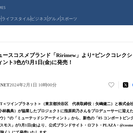
ES
ン
ライフスタイル
ビジネス
グルメ
スポーツ
ースコスメブランド「Ririmew」より“ピンクコレク
ント3色が3月1日(金)に発売！
NET
2024年2月1日 10時00分
い
い
ね
ANET＜ツインプラネット＞（東京都渋谷区 代表取締役：矢嶋健二）と株式会
！
小林義典）が協業したプロジェクトに指原莉乃さんをプロデューサーに迎え
数
リミュウ）”の「ミューテッドシアーティント」から、新色の「05 コンポートピンク
を
読
スモス」が3月1日(金)より、公式ブランドサイト・ロフト・PLAZA・@cosme T
み
を除く）にて発売いたします。