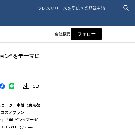
プレスリリースを受信
企業登録申請
会社概要
フォロー
ション”をテーマに
社コージー本舗（東京都
たコスメブラン
」「06 ピンクマーガ
OKYO・@cosme