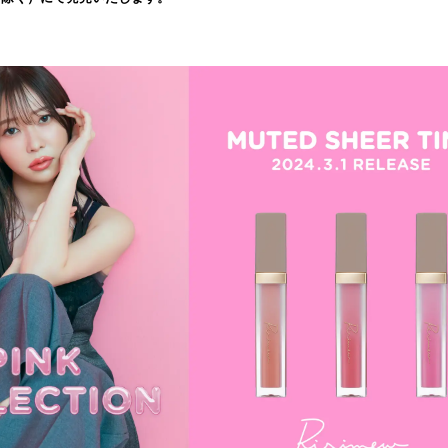
込
み
中
で
す