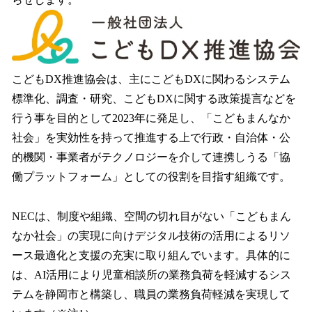
読
み
込
み
中
で
こどもDX推進協会は、主にこどもDXに関わるシステム
す
標準化、調査・研究、こどもDXに関する政策提言などを
行う事を目的として2023年に発足し、「こどもまんなか
社会」を実効性を持って推進する上で行政・自治体・公
的機関・事業者がテクノロジーを介して連携しうる「協
働プラットフォーム」としての役割を目指す組織です。
NECは、制度や組織、空間の切れ目がない「こどもまん
なか社会」の実現に向けデジタル技術の活用によるリソ
ース最適化と支援の充実に取り組んでいます。具体的に
は、AI活用により児童相談所の業務負荷を軽減するシス
テムを静岡市と構築し、職員の業務負荷軽減を実現して