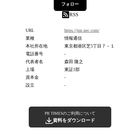
フォロー
RSS
URL
https://jpn.nec.com/
業種
情報通信
本社所在地
東京都港区芝5丁目７－１
電話番号
-
代表者名
森田 隆之
上場
東証1部
資本金
-
設立
-
PR TIMESのご利用について
資料をダウンロード