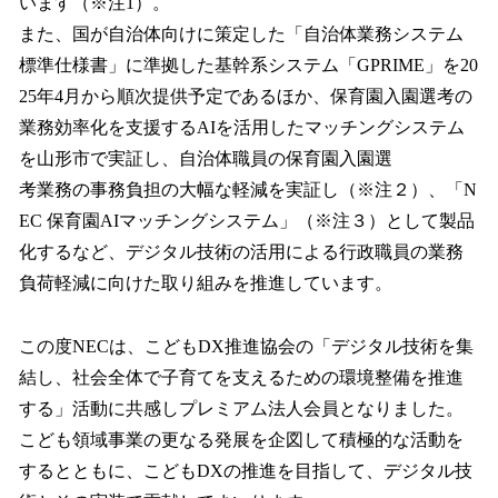
います（※注1）。
また、国が自治体向けに策定した「自治体業務システム
標準仕様書」に準拠した基幹系システム「GPRIME」を20
25年4月から順次提供予定であるほか、保育園入園選考の
業務効率化を支援するAIを活用したマッチングシステム
を山形市で実証し、自治体職員の保育園入園選
考業務の事務負担の大幅な軽減を実証し（※注２）、「N
EC 保育園AIマッチングシステム」（※注３）として製品
化するなど、デジタル技術の活用による行政職員の業務
負荷軽減に向けた取り組みを推進しています。
この度NECは、こどもDX推進協会の「デジタル技術を集
結し、社会全体で子育てを支えるための環境整備を推進
する」活動に共感しプレミアム法人会員となりました。
こども領域事業の更なる発展を企図して積極的な活動を
するとともに、こどもDXの推進を目指して、デジタル技