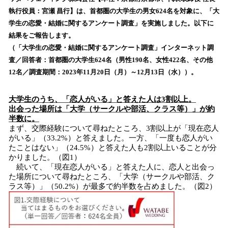
数
執行役員：宮瀬 昌行】は、首都圏の大学生の男女624名を対象に、「大
を
学生の恋愛・結婚に関するアンケート調査」を実施しました。以下に
読
結果をご報告します。
み
（「大学生の恋愛・結婚に関するアンケート調査」インターネット調
込
査／回答者：首都圏の大学生624名（男性190名、女性422名、その他
み
12名／調査期間：2023年11月20日（月）～12月13日（水））。
中
で
す
大学生のうち、「恋人がいる」と答えた人は3割以上。
出会った場所は「大学（サークルや部活、クラス等）」が約
半数に。
まず、交際経験について尋ねたところ、3割以上が「現在恋人
がいる」（33.2%）と答えました。一方、「一度も恋人がい
たことはない」（24.5%）と答えた人も2割以上いることが分
かりました。（図1）
続いて、「現在恋人がいる」と答えた人に、恋人と出会っ
た場所について尋ねたところ、「大学（サークルや部活、ク
ラス等）」（50.2%）が最多で約半数を占めました。（図2）