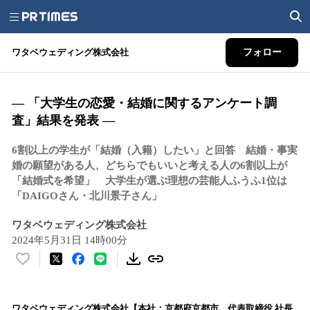
ワタベウェディング株式会社
フォロー
― 「大学生の恋愛・結婚に関するアンケート調
査」結果を発表 ―
6割以上の学生が「結婚（入籍）したい」と回答 結婚・事実
婚の願望がある人、どちらでもいいと考える人の6割以上が
「結婚式を希望」 大学生が選ぶ理想の芸能人ふうふ1位は
「DAIGOさん・北川景子さん」
ワタベウェディング株式会社
2024年5月31日 14時00分
い
い
ね
！
ワタベウェディング株式会社【本社：京都府京都市、代表取締役 社長