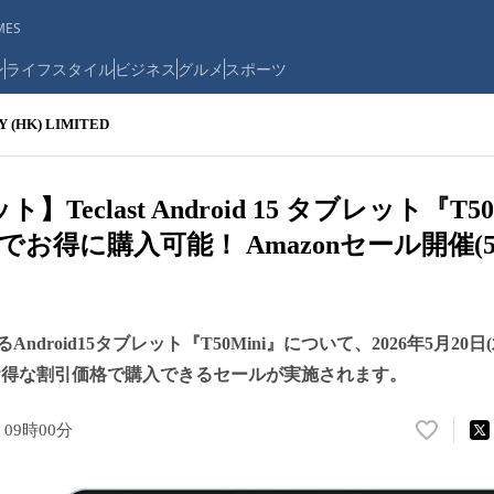
ES
ン
ライフスタイル
ビジネス
グルメ
スポーツ
(HK) LIMITED
ト】Teclast Android 15 タブレット『T
お得に購入可能！ Amazonセール開催(5/
いるAndroid15タブレット『T50Mini』について、2026年5月20日
Fのお得な割引価格で購入できるセールが実施されます。
 09時00分
い
い
ね