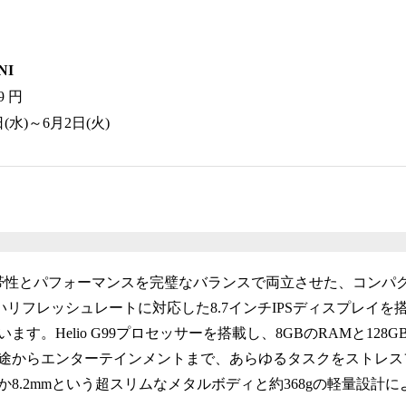
NI
9 円
水)～6月2日(火)
0Mini：携帯性とパフォーマンスを完璧なバランスで両立させた、コン
高いリフレッシュレートに対応した8.7インチIPSディスプレイ
ます。Helio G99プロセッサーを搭載し、8GBのRAMと128
途からエンターテインメントまで、あらゆるタスクをストレス
8.2mmという超スリムなメタルボディと約368gの軽量設計