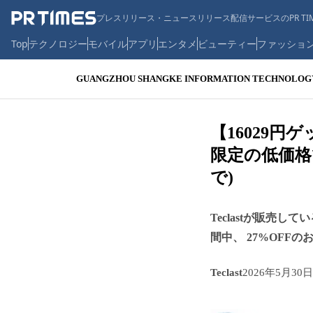
プレスリリース・ニュースリリース配信サービスのPR TIM
Top
テクノロジー
モバイル
アプリ
エンタメ
ビューティー
ファッショ
GUANGZHOU SHANGKE INFORMATION TECHNOLOGY 
【16029円ゲッ
限定の低価格で
で)
Teclastが販売して
間中、 27%OF
Teclast
2026年5月30日