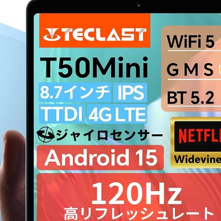
！
数
を
読
み
込
み
中
で
す