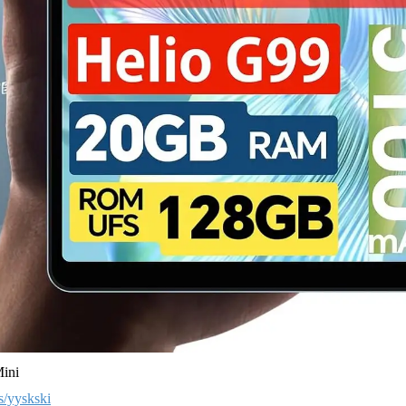
ini
us/yyskski