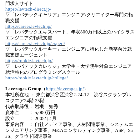
門求人サイト
https://levtech-direct.jp/
▽「レバテックキャリア」エンジニア/クリエイター専門の転
職支援
https://career.levtech.jp/
▽「レバテックエキスパート」年収800万円以上のハイクラス
エンジニアの転職支援
https://career.levtech.jp/expert/
▽「レバテックルーキー」エンジニアに特化した新卒向け就
職支援エージェント
https://rookie.levtech.jp/
▽「レバテックカレッジ」大学生・大学院生対象エンジニア
就活特化のプログラミングスクール
https://rookie.levtech.jp/college/
Leverages Group
（
https://leverages.jp/
）
本社所在地 ： 東京都渋谷区渋谷2-24-12 渋谷スクランブル
スクエア24階 25階
代表取締役： 岩槻 知秀
資本金 ： 5,000万円
設立 ： 2005年4月
事業内容 ： 自社メディア事業、人材関連事業、システムエ
ンジニアリング事業、M&Aコンサルティング事業、ASP、Sa
aS、クラウド関連事業