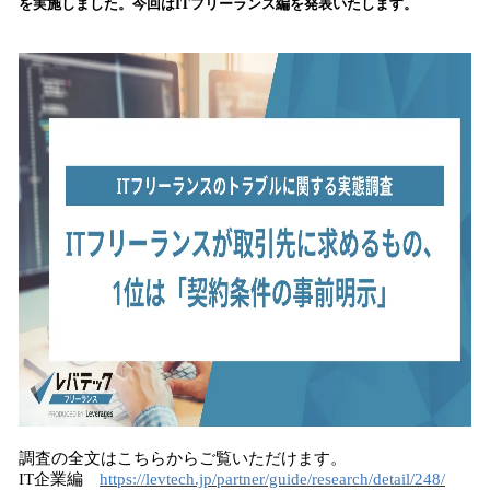
を実施しました。今回はITフリーランス編を発表いたします。
み
込
み
中
で
す
調査の全文はこちらからご覧いただけます。
IT企業編
https://levtech.jp/partner/guide/research/detail/248/