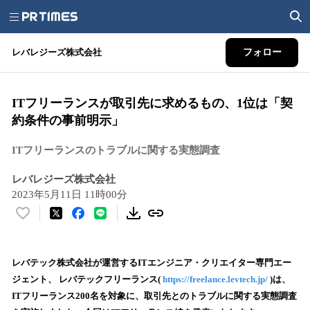
レバレジーズ株式会社
フォロー
ITフリーランスが取引先に求めるもの、1位は「契
約条件の事前明示」
ITフリーランスのトラブルに関する実態調査
レバレジーズ株式会社
2023年5月11日 11時00分
い
い
ね
！
レバテック株式会社が運営するITエンジニア・クリエイター専門エー
数
ジェント、 レバテックフリーランス(
https://freelance.levtech.jp/
)は、
を
ITフリーランス200名を対象に、取引先とのトラブルに関する実態調査
読