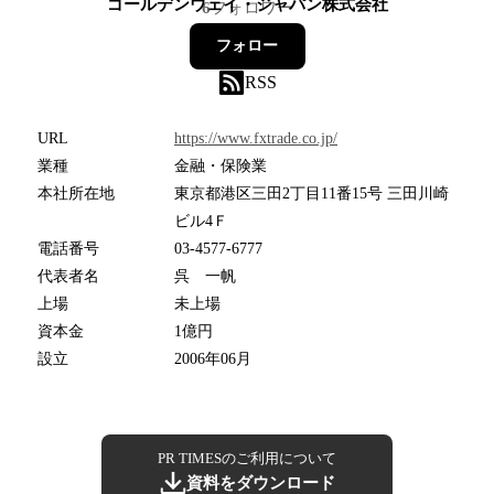
ゴールデンウェイ・ジャパン株式会社
6
フォロワー
フォロー
RSS
URL
https://www.fxtrade.co.jp/
業種
金融・保険業
本社所在地
東京都港区三田2丁目11番15号 三田川崎
ビル4Ｆ
電話番号
03-4577-6777
代表者名
呉 一帆
上場
未上場
資本金
1億円
設立
2006年06月
PR TIMESのご利用について
資料をダウンロード