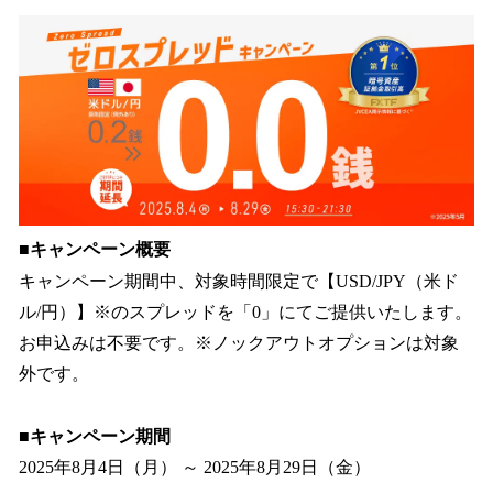
ね
！
数
を
読
み
込
み
中
で
す
■キャンペーン概要
キャンペーン期間中、対象時間限定で【USD/JPY（米ド
ル/円）】※のスプレッドを「0」にてご提供いたします。
お申込みは不要です。※ノックアウトオプションは対象
外です。
■キャンペーン期間
2025年8月4日（月） ～ 2025年8月29日（金）