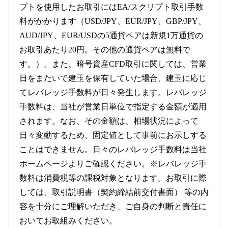
プトを使用したお取引にはEA/スクリプト取引手数
料がかかります（USD/JPY、EUR/JPY、GBP/JPY、
AUD/JPY、EUR/USDの5通貨ペアは新規1万通貨の
お取引あたり20円。その他の通貨ペアは無料で
す。）。また、暗号資産CFD取引に関しては、営業
日をまたいで建玉を保有していた場合、建玉に応じ
てレバレッジ手数料が日々発生します。レバレッジ
手数料は、当社が営業日単位で指定する金額が適用
されます。なお、その金額は、相場状況によって
日々変動するため、固定値として事前にお示しする
ことはできません。日々のレバレッジ手数料は当社
ホームページよりご確認ください。※レバレッジ手
数料は消費税等の課税対象となります。お取引に際
しては、取引説明書（契約締結前交付書面） 等の内
容を十分にご理解いただき、ご自身の判断と責任に
おいてお取組みください。