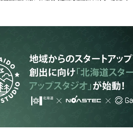
み
込
み
中
で
す