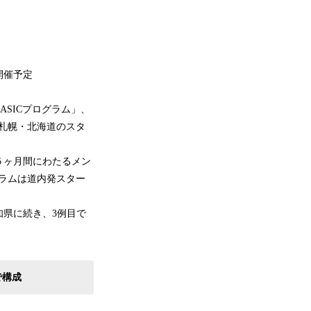
開催予定
SICプログラム」、
、札幌・北海道のスタ
５ヶ月間にわたるメン
グラムは道内発スター
県に続き、3例目で
。
で構成