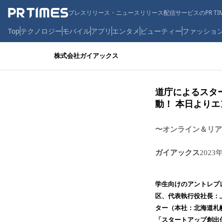
プレスリリース・ニュースリリース配信サービスのPR TIM
Top
テクノロジー
モバイル
アプリ
エンタメ
ビューティー
ファッショ
株式会社ガイアックス
道庁によるスタ
動！ 本日より
〜オンライン＆リア
ガイアックス
2023
学生向けのアントレプ
区、代表執行役社長：上
ター（本社：北海道札
「スタートアップ創出