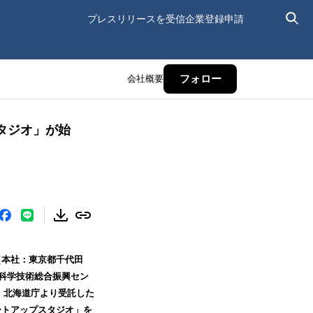
プレスリリースを受信
企業登録申請
会社概要
フォロー
タジオ」が始
（本社：東京都千代田
道科学技術総合振興セン
、北海道庁より受託した
ートアップスタジオ」を