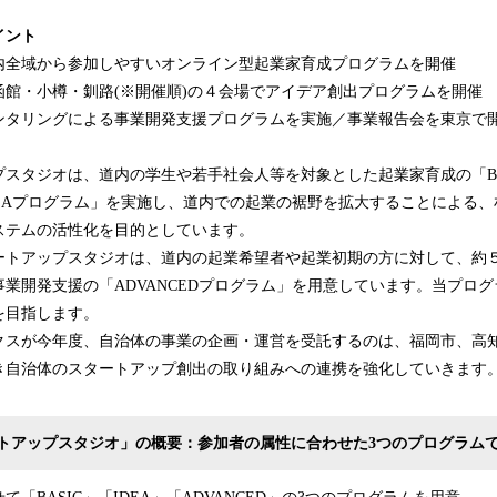
イント
内全域から参加しやすいオンライン型起業家育成プログラムを開催
函館・小樽・釧路(※開催順)の４会場でアイデア創出プログラムを開催
ンタリングによる事業開発支援プログラムを実施／事業報告会を東京で
スタジオは、道内の学生や若手社会人等を対象とした起業家育成の「BA
DEAプログラム」を実施し、道内での起業の裾野を拡大することによる
ステムの活性化を目的としています。
ートアップスタジオは、道内の起業希望者や起業初期の方に対して、約
業開発支援の「ADVANCEDプログラム」を用意しています。当プロ
を目指します。
クスが今年度、自治体の事業の企画・運営を受託するのは、福岡市、高知
き自治体のスタートアップ創出の取り組みへの連携を強化していきます
トアップスタジオ」の概要：参加者の属性に合わせた3つのプログラム