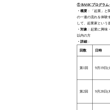
① BASICプログラ
・概要
：「起業」と
の一連の流れを体験
して、起業家という
・対象
：起業に興味
以内の方
・詳細
：
回数
日時
第1回
9月19日(火)
第2回
9月28日(木)