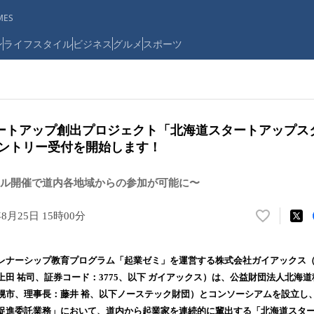
ES
ン
ライフスタイル
ビジネス
グルメ
スポーツ
ートアップ創出プロジェクト「北海道スタートアップス
エントリー受付を開始します！
ル開催で道内各地域からの参加が可能に〜
年8月25日 15時00分
い
い
ね
レナーシップ教育プログラム「起業ゼミ」を運営する株式会社ガイアックス
！
田 祐司、証券コード：3775、以下 ガイアックス）は、公益財団法人北海
数
幌市、理事長：藤井 裕、以下ノーステック財団）とコンソーシアムを設立し
を
読
促進委託業務」において、道内から起業家を連続的に輩出する「北海道スタ