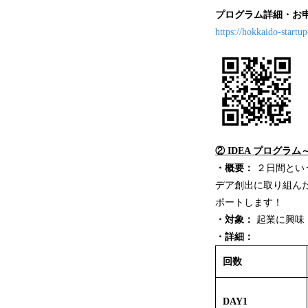
プログラム詳細・お
https://hokkaido-startup
② IDEA プログラ
・概要：
２日間とい
デア創出に取り組ん
ポートします！
・対象：
起業に興味
・詳細：
回数
DAY1