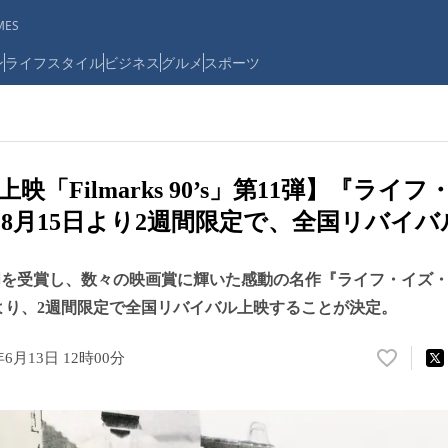
ES
ン
ライフスタイル
ビジネス
グルメ
スポーツ
上映「Filmarks 90’s」第11弾】『ライ
8月15日より2週間限定で、全国リバイバ
門を受賞し、数々の映画賞に輝いた感動の名作『ライフ・イズ
）より、2週間限定で全国リバイバル上映することが決定。
年6月13日 12時00分
い
い
ね
！