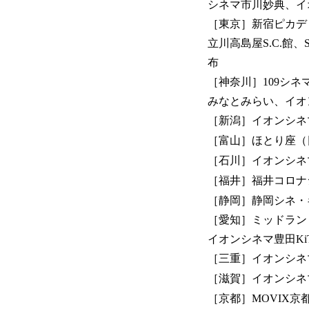
シネマ市川妙典、イ
［東京］新宿ピカデリー、
立川高島屋S.C.館
布
［神奈川］109シ
みなとみらい、イオ
［新潟］イオンシネ
［富山］ほとり座（
［石川］イオンシネ
［福井］福井コロナ
［静岡］静岡シネ・
［愛知］ミッドラン
イオンシネマ豊田Ki
［三重］イオンシネ
［滋賀］イオンシネ
［京都］MOVIX