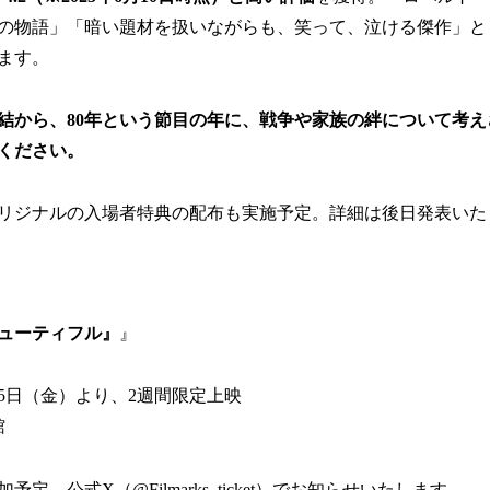
の物語」「暗い題材を扱いながらも、笑って、泣ける傑作」と
ます。
結から、80年という節目の年に、戦争や家族の絆について考
ください。
リジナルの入場者特典の配布も実施予定。詳細は後日発表いた
ューティフル』
』
月15日（金）より、2週間限定上映
館
定。公式X（@Filmarks_ticket）でお知らせいたします。