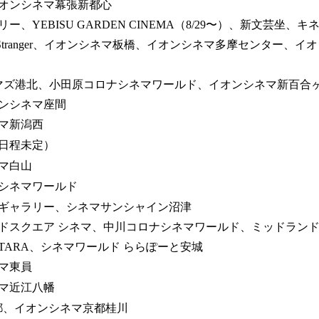
オンシネマ幕張新都心
YEBISU GARDEN CINEMA（8/29〜）、新文芸坐、キネカ大森
、Stranger、イオンシネマ板橋、イオンシネマ多摩センター、イ
ネマズ港北、小田原コロナシネマワールド、イオンシネマ新百合
ンシネマ座間
マ新潟西
日程未定）
マ白山
シネマワールド
ギャラリー、シネマサンシャイン沼津
ドスクエア シネマ、中川コロナシネマワールド、ミッドラン
TARA、シネマワールド ららぽーと安城
マ東員
マ近江八幡
京都、イオンシネマ京都桂川