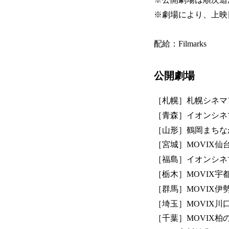
※劇場により、上映
配給：Filmarks
公開劇場
［札幌］札幌シネマ
［青森］イオンシネ
［山形］鶴岡まちな
［宮城］MOVIX
［福島］イオンシネ
［栃木］MOVIX宇
［群馬］MOVIX伊
［埼玉］MOVIX川
［千葉］MOVIX柏