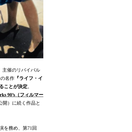
ス）主催のリバイバル
動の名作
『ライフ・イ
することが決定
。
arks 90’s（フィルマー
日公開）に続く作品と
演を務め、第71回