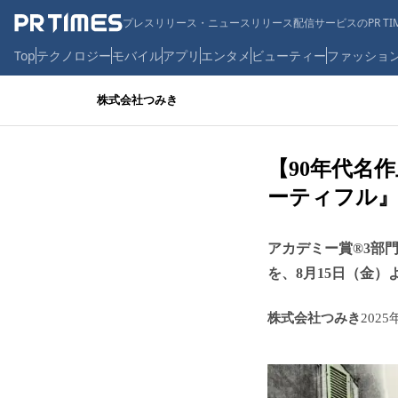
プレスリリース・ニュースリリース配信サービスのPR TIM
Top
テクノロジー
モバイル
アプリ
エンタメ
ビューティー
ファッショ
株式会社つみき
【90年代名作
ーティフル』
アカデミー賞®3部
を、8月15日（金
株式会社つみき
2025