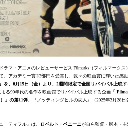
s
ラマ・アニメのレビューサービス Filmarks（フィルマーク
て、アカデミー賞®3部門を受賞し、数々の映画賞に輝いた感
』を、8月15日（金）より、2週間限定で全国リバイバル上映
rksによる90年代の名作を映画館でリバイバル上映する企画
「 Film
）」の第11弾
。『ノッティングヒルの恋人』（2025年3月28
ューティフル』は、
ロベルト・ベニーニ
が自ら監督・脚本・主