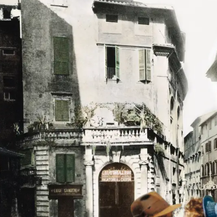
数
を
読
み
込
み
中
で
す