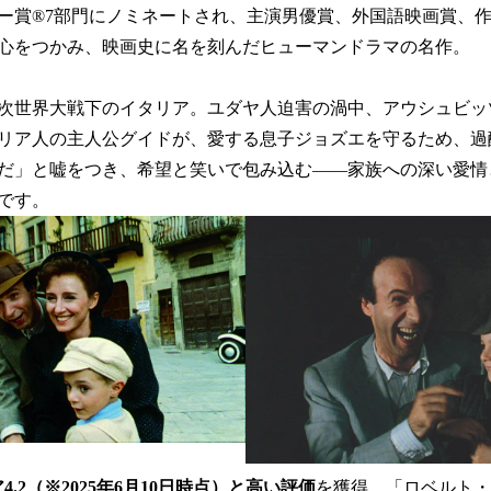
デミー賞®7部門にノミネートされ、主演男優賞、外国語映画賞、
心をつかみ、映画史に名を刻んだヒューマンドラマの名作。
次世界大戦下のイタリア。ユダヤ人迫害の渦中、アウシュビッ
リア人の主人公グイドが、愛する息子ジョズエを守るため、過
だ」と嘘をつき、希望と笑いで包み込む——家族への深い愛情
です。
4.2（※2025年6月10日時点）と高い評価
を獲得。「ロベルト・