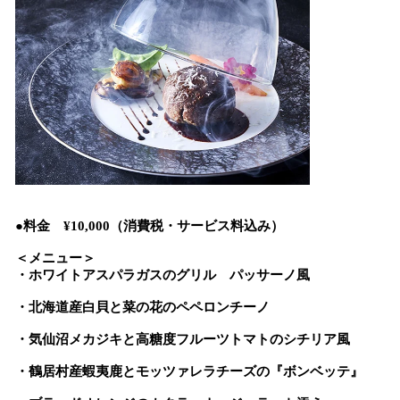
●料金 ¥10,000（消費税・サービス料込み）
＜メニュー＞
・ホワイトアスパラガスのグリル パッサーノ風
・北海道産白貝と菜
の
花のペペロンチーノ
・気仙沼メカジキと高糖度フルーツトマトのシチリア風
・鶴居村産蝦夷鹿とモッツァレラチーズの『ボンベッテ』