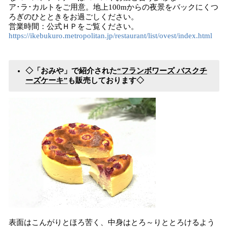
ア･ラ･カルトをご用意。地上100mからの夜景をバックにくつ
ろぎのひとときをお過ごしください。
営業時間：公式ＨＰをご覧ください。
https://ikebukuro.metropolitan.jp/restaurant/list/ovest/index.html
◇「おみや」で紹介された
“フランボワーズ バスクチ
ーズケーキ”
も販売しております◇
表面はこんがりとほろ苦く、中身はとろ～りととろけるよう