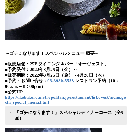
～ゴチになります！スペシャルメニュー 概要～
■
販売店舗
：
25F
ダイニング＆バー
「
オーヴェスト
」
■
予約受付：202
2
年
3
月2
5
日（金）～
■
販売期間：202
2
年
3
月
2
5日（
金
）～
4月
28日（
木
）
■
予約
・
お問
い
合せ
：
03-3980-5533
レストラン予約
（
10：
00a.m.～8：00p.m
)
■公式HP
https://ikebukuro.metropolitan.jp/restaurant/list/ovest/menu/go
chi_special_menu.html
『ゴチになります！』スペシャルディナーコース（全5
品）