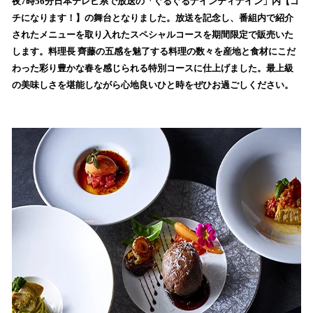
夜7時56分日本テレビ系で放送の「ぐるぐるナインティナイン」内【ゴ
読
チになります！】の舞台となりました。放送を記念し、番組内で紹介
み
されたメニューを取り入れたスペシャルコースを期間限定で販売いた
込
します。料理長 齊藤の五感を魅了する料理の数々を産地と食材にこだ
み
わった彩り豊かな春を感じられる特別コースに仕上げました。最上級
中
で
の美味しさを堪能しながら心地良いひと時をぜひお過ごしください。
す