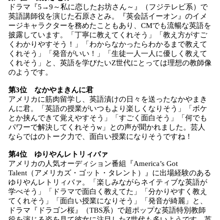
ドラマ『5→9～私に恋したお坊さん～』（フジテレビ系）で
英語講師役を演じた石原さとみ。『英会話イーオン』のイメ
ージキャラクターを務めたこともあり、CMでも流暢な英語を
披露しています。「丁寧に教えてくれそう」「教え方がすご
くわかりやすそう！」「わからなかったらわかるまで教えて
くれそう」「発音がいい！」「生徒一人一人に優しく教えて
くれそう」と、英語を学びたいZ世代にとっては理想の教師像
のようです。
第3位 なかやま
きんに
君
アメリカに筋肉留学し、英語漬けの日々を送ったなかやまき
んに君。「英語の授業がいつもより楽しくなりそう」「ボケ
とか挟んできて覚えやすそう」「すごく面白そう」「何でも
パワーで解決してくれそうw」との声が聞かれました。芸人
ならではのトーク力で、面白い授業になりそうですね！
第4位 ゆりや
ん
レトリィバァ
アメリカの人気オーディション番組『America’s Got
Talent（アメリカズ・ゴット・タレント）』に出場経験のある
ゆりやんレトリィバァ。「楽しみながらネイティブな英語が
学べそう」「ドラマで面白く教えてた」「分かりやすく教え
てくれそう」「面白い授業になりそう」「発音が綺麗」と、
ドラマ『ドラゴン桜』（TBS系）で超ポップな英語特別教師
役を演じる姿を見て彼女に注目したZ世代も多いようです。英