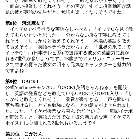
く、かつ面白く教えてくれそう」「教えるのが上手そう」
「面白い授業してくれそう」との声が。すでに授業動画が話
題の彼が英語の先生だと、勉強も楽しくなりそうですね！
第8位 河北麻友子
「イッテQでペラペラな英語をしゃべる」「イッテQを見て教
えてもらいたいと思った」「分からない所を丁寧に教えてく
れそう」「しっかりと教えてくれそう」「本場の英語を教え
て貰えそう」「英語ペラペラだから」と、『世界の果てまで
イッテQ！』(日本テレビ系) で披露する彼女の英語力に惹か
れるZ世代が多いようです。16歳までアメリカ・ニューヨー
クで生まれ育った彼女の明るく元気なキャラクターも魅力的
ですよね！
第9位 GACKT
公式YouTubeチャンネル『GACKT英語ちゃんねる』を開設
し、英語の発音などを教えているGACKTがTOP10入り！「し
っかりと教えてくれそう」「発音が良すぎる」「声を聞いて
落ち着けるし、とても勉強になる」との意見がよせられまし
た。また、「イケボ授業なら喜んで(*ˊᵕˋ*)੭ ੈ」「毎回イケボ
が聞ける」と、英語力だけでなく彼の魅力的な声（イケてる
ボイス）に心掴まれるZ世代もいるようです。
第10位 こが
けん