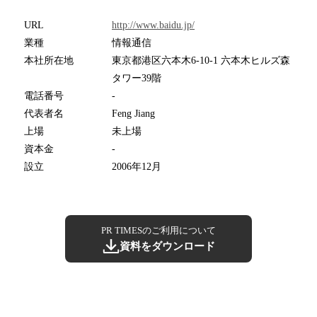
URL
http://www.baidu.jp/
業種
情報通信
本社所在地
東京都港区六本木6-10-1 六本木ヒルズ森
タワー39階
電話番号
-
代表者名
Feng Jiang
上場
未上場
資本金
-
設立
2006年12月
PR TIMESのご利用について
資料をダウンロード