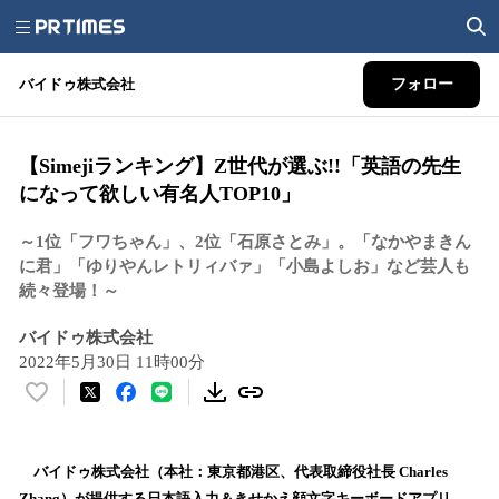
バイドゥ株式会社
フォロー
【Simejiランキング】Z世代が選ぶ!!「英語の先生
になって欲しい有名人TOP10」
～1位「フワちゃん」、2位「石原さとみ」。「なかやまきん
に君」「ゆりやんレトリィバァ」「小島よしお」など芸人も
続々登場！～
バイドゥ株式会社
2022年5月30日 11時00分
い
い
ね
！
バイドゥ株式会社（本社：東京都港区、代表取締役社長 Charles
数
Zhang）が提供する日本語入力＆きせかえ顔文字キーボードアプリ