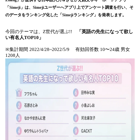
を
「Simeji」は、Simejiユーザーへアプリ上でアンケート調査を行い、そ
読
のデータをランキング化した「Simejiランキング」を発表します。
み
込
今回のテーマは、Z世代が選ぶ!!
「
英語の先生になって欲し
み
い有名人TOP10
」
中
で
※集計期間 2022/4/28~2022/5/9 有効回答数 10〜24歳 男女
す
1208人