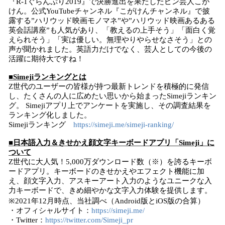
『R-1ぐらんぷり2019』で決勝進出を果たしたピン芸人こが
けん。公式YouTubeチャンネル『こがけんチャンネル』で披
露する”ハリウッド映画モノマネ”や”ハリウッド映画あるある
英会話講座”も人気があり、「教えるの上手そう」「面白く覚
えられそう」「実は優しい。無理やりやらせなさそう」との
声が聞かれました。英語力だけでなく、芸人としての今後の
活躍に期待大ですね！
■
Simeji
ランキングとは
Z世代のユーザーの皆様が持つ最新トレンドを積極的に発信
し、たくさんの人に広めたい思いから始まったSimejiランキン
グ。 Simejiアプリ上でアンケートを実施し、その調査結果を
ランキング化しました。
Simejiランキング
https://simeji.me/simeji-ranking/
■日本語入力＆きせかえ顔文字キーボードアプリ「
Simeji
」に
ついて
Z世代に大人気！5,000万ダウンロード数（※）を誇るキーボ
ードアプリ。キーボードのきせかえやエフェクト機能に加
え、顔文字入力、アスキーアート入力のようなユニークな入
力キーボードで、きめ細やかな文字入力体験を提供します。
※2021年12月時点、当社調べ（Android版とiOS版の合算）
・オフィシャルサイト：
https://simeji.me/
・Twitter：
https://twitter.com/Simeji_pr