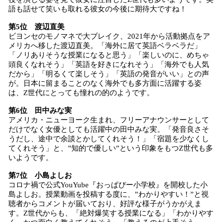
語も話せて笑いも取れる彼女の今後に期待大ですね！
第5位 渡辺直美
ビヨンセのモノマネで大ブレイク、2021年から活動拠点をア
メリカへ移した渡辺直美。「海外に居て英語ベラベラだ」
「ノリありそうな授業になると思う」「楽しいのに、めちゃ
頭良くなれそう」「英語を好きになれそう」「海外でも人気
だから」「明るくて楽しそう」「英語の発音がいい」との声
が。日本に留まることのなく海外でも多方面に活躍する姿
は、Z世代にとっても憧れの的のようです。
第6位 田中みな実
アメリカ・ニューヨーク生まれ、フリーアナウンサーとして
だけでなく女優としても活躍中の田中みな実。「発音良さそ
うだし、途中で余談とかしてくれそう！」「宿題を少なくし
てくれそう」と、”知的で優しい”という印象をもつZ世代も多
いようです。
第7位 小島よしお
コロナ禍で公式YouYube『おっぱぴー小学校』を開校した小
島よしお。授業動画を投稿する度に、”わかりやすい！”と視
聴者からコメントが届いており、好評な様子がうかがえま
す。Z世代からも、「絶対爆笑する授業になる」「わかりやす