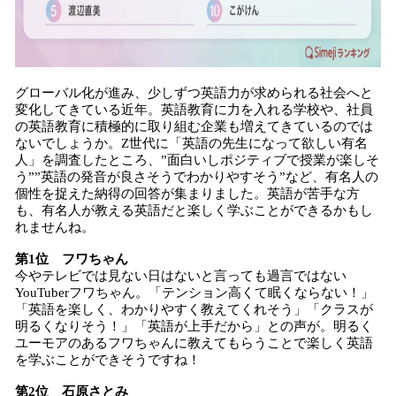
グローバル化が進み、少しずつ英語力が求められる社会へと
変化してきている近年。英語教育に力を入れる学校や、社員
の英語教育に積極的に取り組む企業も増えてきているのでは
ないでしょうか。Z世代に「英語の先生になって欲しい有名
人」を調査したところ、”面白いしポジティブで授業が楽しそ
う””英語の発音が良さそうでわかりやすそう”など、有名人の
個性を捉えた納得の回答が集まりました。英語が苦手な方
も、有名人が教える英語だと楽しく学ぶことができるかもし
れませんね。
第1位 フワちゃん
今やテレビでは見ない日はないと言っても過言ではない
YouTuberフワちゃん。「テンション高くて眠くならない！」
「英語を楽しく、わかりやすく教えてくれそう」「クラスが
明るくなりそう！」「英語が上手だから」との声が。明るく
ユーモアのあるフワちゃんに教えてもらうことで楽しく英語
を学ぶことができそうですね！
第2位 石原さとみ