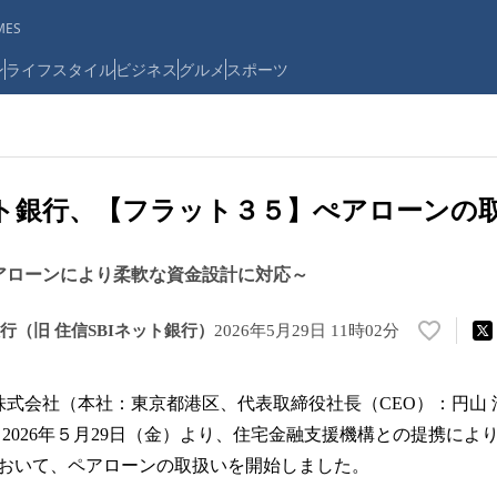
ES
ン
ライフスタイル
ビジネス
グルメ
スポーツ
ット銀行、【フラット３５】ぺアローンの
アローンにより柔軟な資金設計に対応～
行（旧 住信SBIネット銀行）
2026年5月29日 11時02分
い
い
ね
行株式会社（本社：東京都港区、代表取締役社長（CEO）：円山 
！
数
、2026年５月29日（金）より、住宅金融支援機構との提携によ
を
おいて、ペアローンの取扱いを開始しました。
読