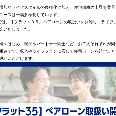
み
込
増加やライフスタイルの多様化に加え、住宅価格の上昇を背景
み
ニーズは一層多様化しています。
中
行では、【フラット３５】ペアローンの取扱いを開始し、ライフ
で
す
充いたしました。
婦をはじめ、親子やパートナー同士など、お二人それぞれが同
組みです。収入やライフプランに応じて住宅ローンを組むこと
設計いただけます。