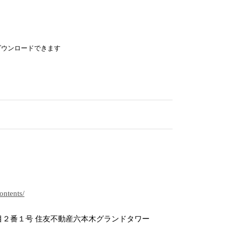
ダウンロードできます
ontents/
目２番１号 住友不動産六本木グランドタワー