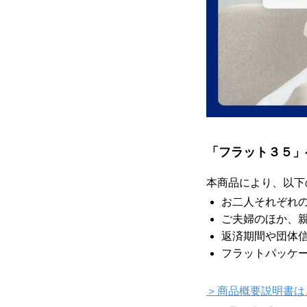
「フラット３５」
本商品により、以下
お二人それぞれ
ご夫婦のほか、
返済期間や団体
フラットパッケー
＞商品概要説明書は