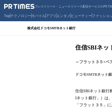
プレスリリース・ニュースリリース配信サービスのPR TIM
Top
テクノロジー
モバイル
アプリ
エンタメ
ビューティー
ファッショ
株式会社ドコモSMTBネット銀行
住信SBIネ
～フラット３５×ペ
ドコモSMTBネット銀
住信SBIネット銀
Iネット銀行」）は
「フラット３５」に