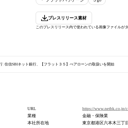
・ フラットパッケージ
５go
プレスリリース素材
このプレスリリース内で使われている画像ファイルが
行
住信SBIネット銀行、【フラット３５】ぺアローンの取扱いを開始
URL
https://www.netbk.co.jp/c
業種
金融・保険業
本社所在地
東京都港区六本木三丁