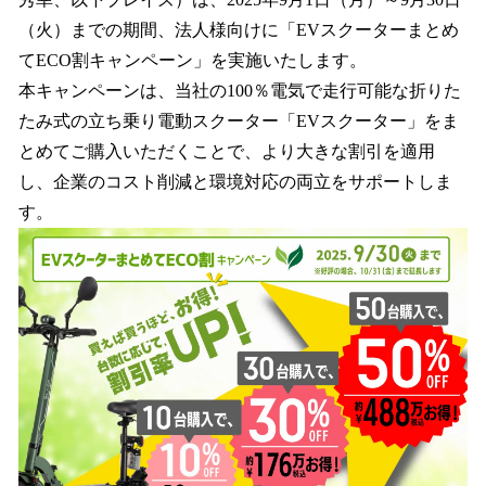
を
（火）までの期間、法人様向けに「EVスクーターまとめ
読
み
てECO割キャンペーン」を実施いたします。
込
本キャンペーンは、当社の100％電気で走行可能な折りた
み
たみ式の立ち乗り電動スクーター「EVスクーター」をま
中
で
とめてご購入いただくことで、より大きな割引を適用
す
し、企業のコスト削減と環境対応の両立をサポートしま
す。