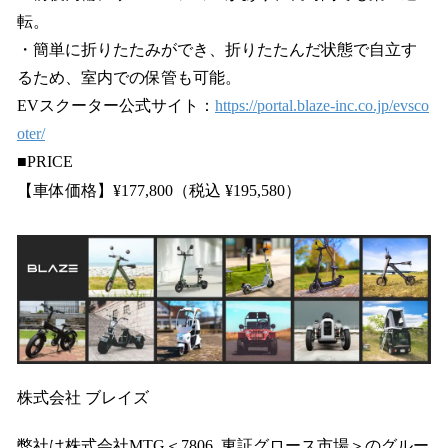
転。
・簡単に折りたたみができ、折りたたんだ状態で自立す
るため、室内での保管も可能。
EVスクーター公式サイト：
https://portal.blaze-inc.co.jp/evsco
oter/
■PRICE
【車体価格】¥177,800（税込 ¥195,580）
株式会社 ブレイズ
弊社は株式会社MTG＜7806. 東証グロース市場＞のグルー