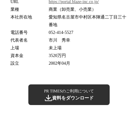
URL
https://portal.blaze-inc.co.jp/
業種
商業（卸売業、小売業）
本社所在地
愛知県名古屋市中村区本陣通二丁目三十
番地
電話番号
052-414-5527
代表者名
市川 秀幸
上場
未上場
資本金
3520万円
設立
2002年04月
PR TIMESのご利用について
資料をダウンロード