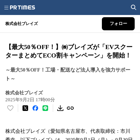
株式会社ブレイズ
フォロー
【最大50％OFF！】㈱ブレイズが「EVスクー
ターまとめてECO割キャンペーン」を開始！
～最大50％OFF！工場・配送など法人導入を強力サポー
ト～
株式会社ブレイズ
2025年9月2日 17時00分
い
い
ね
！
株式会社ブレイズ（愛知県名古屋市、代表取締役：市川
数
秀幸、以下ブレイズ）は、2025年9月1日（月）～9月30日