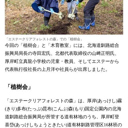
「エステークリアフォレストの森」での「植樹会」
今回の「植樹会」と「木育教室」には、北海道釧路総合
振興局局長の寺田宏氏、北都代表取締役の山﨑正明氏、
厚岸町立真龍小学校の児童・教員、そしてエステーから
代表執行役社長の上月洋や社員らが出席しました。
「植樹会」
「エステークリアフォレストの森」は、厚岸(あっけし)霧
(きり)多布(たっぷ)昆布(こんぶ)森(もり)国定公園内の北海
道釧路総合振興局が所管する道有林地のうち、厚岸町登
喜岱(あっけしちょうときたい)道有林釧路管理区16林班の