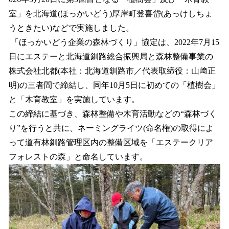
読
み
室」を北海道(ほっかいどう)厚岸町登喜岱(あっけしちょ
込
うときたい)などで実施しました。
み
「ほっかいどう企業の森林づくり」協定は、2022年7月15
中
で
日にエステーと北海道釧路総合振興局と森林整備事業の
す
株式会社北都(本社：北海道釧路市／代表取締役：山﨑正
明)の三者間で締結し、同年10月5日に初めての「植樹会」
と「木育教室」を実施しています。
この締結に基づき、森林整備や木育活動などの“森林づく
り”を行うと共に、ネーミングライツ(命名権)の取得によ
って道有林釧路管理区内の整備区域を「エステークリア
フォレストの森」と命名しています。