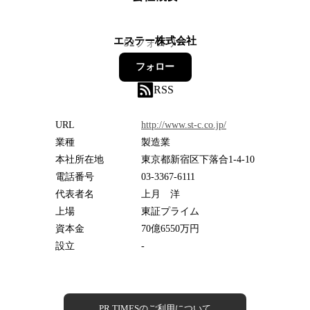
エステー株式会社
52
フォロワー
フォロー
RSS
URL
http://www.st-c.co.jp/
業種
製造業
本社所在地
東京都新宿区下落合1-4-10
電話番号
03-3367-6111
代表者名
上月 洋
上場
東証プライム
資本金
70億6550万円
設立
-
PR TIMESのご利用について