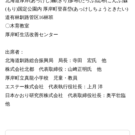
北海道厚岸(あっけし)霧(きり)多布(たっぷ)昆布(こんぶ)森
(もり)国定公園内 厚岸町登喜岱(あっけしちょうときたい)
道有林釧路管区16林班
〇木育教室
厚岸町生活改善センター
出席者：
北海道釧路総合振興局 局長：寺田 宏氏 他
株式会社北都 代表取締役：山﨑正明氏 他
厚岸町立真龍小学校 児童・教員
エステー株式会社 代表執行役社長：上月 洋
日本かおり研究所株式会社 代表取締役社長：奥平壮臨
他