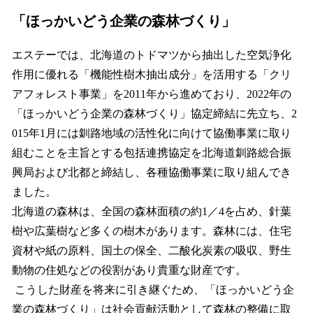
「ほっかいどう企業の森林づくり」
エステーでは、北海道のトドマツから抽出した空気浄化
作用に優れる「機能性樹木抽出成分」を活用する「クリ
アフォレスト事業」を2011年から進めており、2022年の
「ほっかいどう企業の森林づくり」協定締結に先立ち、2
015年1月には釧路地域の活性化に向けて協働事業に取り
組むことを主旨とする包括連携協定を北海道釧路総合振
興局および北都と締結し、各種協働事業に取り組んでき
ました。
北海道の森林は、全国の森林面積の約1／4を占め、針葉
樹や広葉樹など多くの樹木があります。森林には、住宅
資材や紙の原料、国土の保全、二酸化炭素の吸収、野生
動物の住処などの役割があり貴重な財産です。
こうした財産を将来に引き継ぐため、「ほっかいどう企
業の森林づくり」は社会貢献活動として森林の整備に取