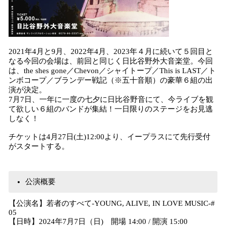
2021年4月と9月、2022年4月、2023年４月に続いて５回目と
なる今回の会場は、前回と同じく日比谷野外大音楽堂。今回
は、the shes gone／Chevon／シャイトープ／This is LAST／ト
ンボコープ／ブランデー戦記（※五十音順）の豪華６組の出
演が決定。
7月7日、一年に一度の七夕に日比谷野音にて、今ライブを観
て欲しい６組のバンドが集結！一日限りのステージをお見逃
しなく！
チケットは4月27日(土)12:00より、イープラスにて先行受付
がスタートする。
公演概要
【公演名】若者のすべて-YOUNG, ALIVE, IN LOVE MUSIC-#
05
【日時】2024年7月7日（日) 開場 14:00 / 開演 15:00