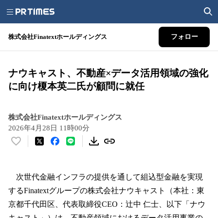
株式会社Finatextホールディングス
フォロー
ナウキャスト、不動産×データ活用領域の強化
に向け榎本英二氏が顧問に就任
株式会社Finatextホールディングス
2026年4月28日 11時00分
い
い
ね
！
次世代金融インフラの提供を通して組込型金融を実現
数
するFinatextグループの株式会社ナウキャスト（本社：東
を
京都千代田区、代表取締役CEO：辻中 仁士、以下「ナウ
読
み
キャスト」）は、不動産領域におけるデータ活用事業の