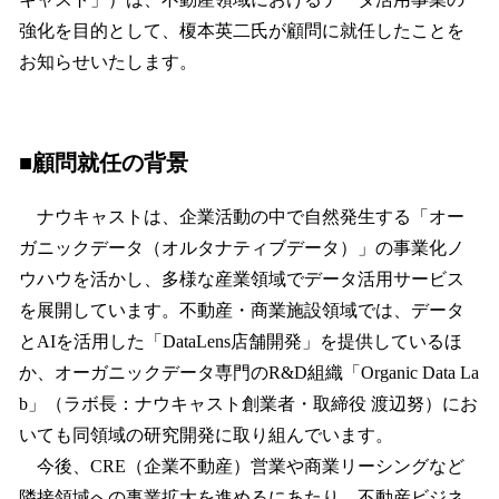
込
強化を目的として、榎本英二氏が顧問に就任したことを
み
お知らせいたします。
中
で
す
■顧問就任の背景
ナウキャストは、企業活動の中で自然発生する「オー
ガニックデータ（オルタナティブデータ）」の事業化ノ
ウハウを活かし、多様な産業領域でデータ活用サービス
を展開しています。不動産・商業施設領域では、データ
とAIを活用した「DataLens店舗開発」を提供しているほ
か、オーガニックデータ専門のR&D組織「Organic Data La
b」（ラボ長：ナウキャスト創業者・取締役 渡辺努）にお
いても同領域の研究開発に取り組んでいます。
今後、CRE（企業不動産）営業や商業リーシングなど
隣接領域への事業拡大を進めるにあたり、不動産ビジネ