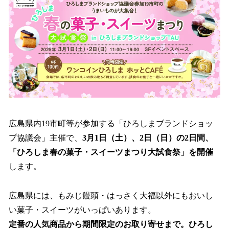
を
読
み
込
み
中
で
す
広島県内19市町等が参加する「ひろしまブランドショッ
プ協議会」主催で、
3月1日（土）、2日（日）の2日間、
「ひろしま春の菓子・スイーツまつり大試食祭」を開催
します。
広島県には、もみじ饅頭・はっさく大福以外にもおいし
い菓子・スイーツがいっぱいあります。
定番の人気商品から期間限定のお取り寄せまで。ひろし