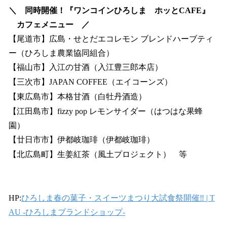
＼ 同時開催！『ワンコインひろしま ホッとCAFE』
カフェメニュー ／
【尾道市】広島・せとだエコレモン ブレンドハーブティ
ー（ひろしま農業協同組合）
【福山市】入江の甘酒（入江豊三郎本店）
【三次市】JAPAN COFFEE（エイコーンズ）
【東広島市】本格甘酒（白牡丹酒造）
【江田島市】fizzy pop レモンサイダー（はつはな果蜂
園）
【廿日市市】伊都岐珈琲（伊都岐珈琲）
【北広島町】生姜紅茶（風土プロジェクト） 等
HP:
ひろしま春の菓子・スイーツまつり大試食祭開催‼ | T
AU -ひろしまブランドショップ-