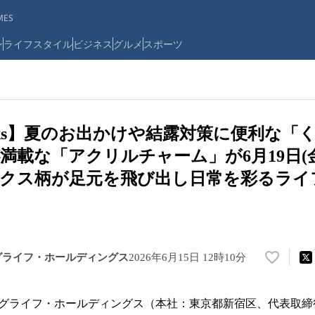
ES
ン
ライフスタイル
ビジネス
グルメ
スポーツ
Socks】夏のお出かけや結露対策に便利な
満載な「アクリルチャーム」が6月19日(
ックス柄が足元を飛び出し日常を彩るライ
グライフ・ホールディングス
2026年6月15日 12時10分
い
い
ね
グライフ・ホールディングス（本社：東京都新宿区、代表取締
！