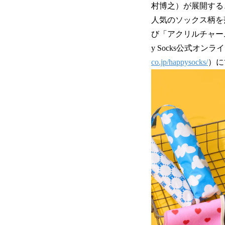
村博之）が展開する、
人気のソックス柄を
び「アクリルチャーム」
y Socks公式オン
co.jp/happysocks/
）に