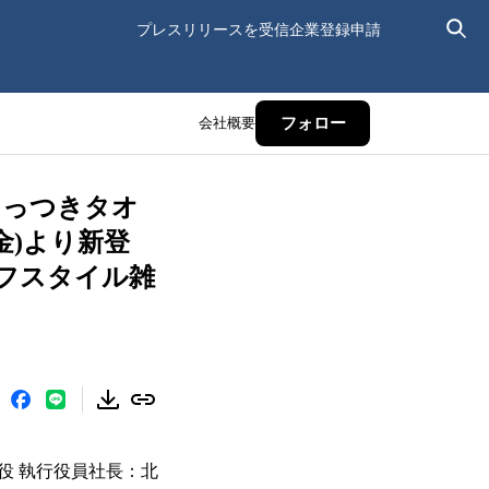
プレスリリースを受信
企業登録申請
会社概要
フォロー
「くっつきタオ
金)より新登
フスタイル雑
役 執行役員社長：北