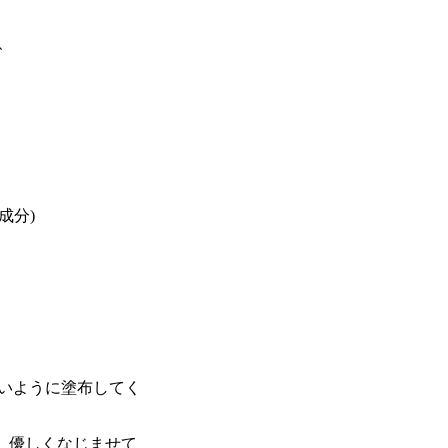
、
成分)
ないように塗布してく
、優しくなじませて