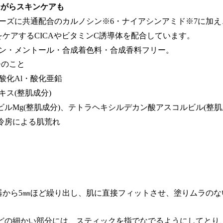
ながらスキンケアも
ーズに共通配合のカルノシン※6・ナイアシンアミド※7に加え
をケアするCICAやビタミンC誘導体を配合しています。
ン・メントール・合成着色料・合成香料フリー。
++のこと
酸化Al・酸化亜鉛
キス(整肌成分)
ビルMg(整肌成分)、テトラヘキシルデカン酸アスコルビル(整肌
、冷房による肌荒れ
器から5㎜ほど繰り出し、肌に直接フィットさせ、塗りムラの
などの細かい部分には、スティックを指でなでるようにしてとり