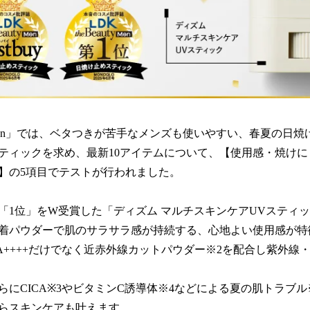
auty Men」では、ベタつきが苦手なメンズも使いやすい、春夏の
ティックを求め、最新10アイテムについて、【使用感・焼けに
】の5項目でテストが行われました。
「1位」をW受賞した「ディズム マルチスキンケアUVスティ
着パウダーで肌のサラサラ感が持続する、心地よい使用感が特
、PA++++だけでなく近赤外線カットパウダー※2を配合し紫外
らにCICA※3やビタミンC誘導体※4などによる夏の肌トラブル
らスキンケアも叶えます。