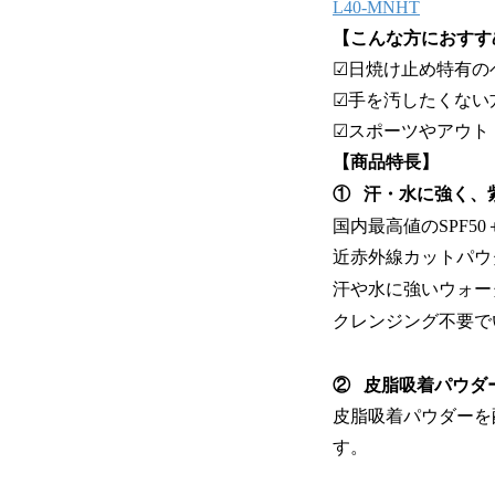
L40-MNHT
【こんな方におすす
☑日焼け止め特有の
☑手を汚したくない
☑スポーツやアウト
【商品特長】
① 汗・水に強く、
国内最高値のSPF50
近赤外線カットパウ
汗や水に強いウォー
クレンジング不要で
② 皮脂吸着パウダ
皮脂吸着パウダーを
す。