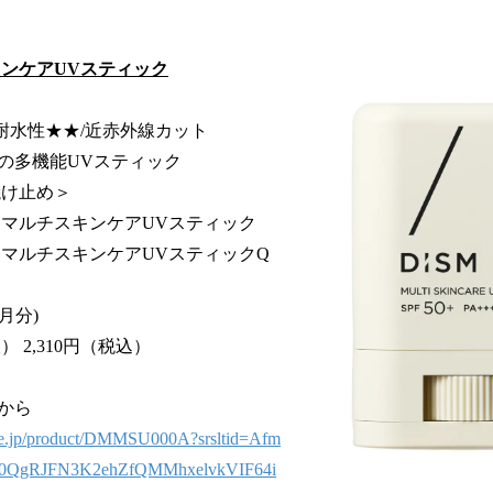
キンケアUVスティック
+/UV耐水性★★/近赤外線カット
の多機能UVスティック
焼け止め＞
 マルチスキンケアUVスティック
 マルチスキンケアUVスティックQ
ヶ月分)
） 2,310円（税込）
から
ore.jp/product/DMMSU000A?srsltid=Afm
0QgRJFN3K2ehZfQMMhxelvkVIF64i