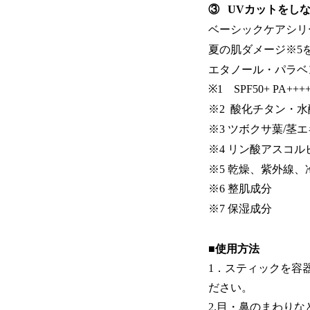
③ UVカットをし
ベーシックケアシリ
夏の肌ダメージ※5
エタノール・パラベ
※1 SPF50+ PA++
※2 酸化チタン・水
※3 ツボクサ葉/茎エ
※4 リン酸アスコル
※5 乾燥、紫外線
※6 整肌成分
※7 保湿成分
■使用方法
1．スティックを容
ださい。
2.目・鼻のまわり