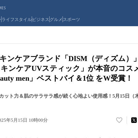
ES
ン
ライフスタイル
ビジネス
グルメ
スポーツ
キンケアブランド「DISM（ディズム）
キンケアUVスティック」が本音のコス
 Beauty men」ベストバイ＆1位 をW受賞！
Vカット力＆肌のサラサラ感が続く心地よい使用感！5月15日（
025年5月15日 10時00分
い
い
ね