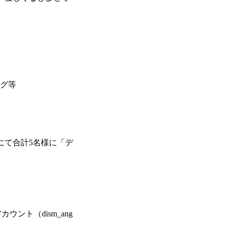
ング等
ramにて合計5名様に「デ
。
カウント（dism_ang