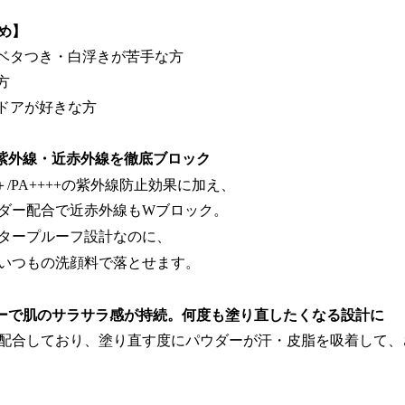
め】
ベタつき・白浮きが苦手な方
方
ドアが好きな方
紫外線・近赤外線を徹底ブロック
＋/PA++++の紫外線防止効果に加え、
ダー配合で近赤外線もWブロック。
タープルーフ設計なのに、
いつもの洗顔料で落とせます。
ーで肌のサラサラ感が持続。何度も塗り直したくなる設計に
配合しており、塗り直す度にパウダーが汗・皮脂を吸着して、