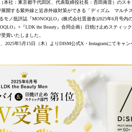
（本社：東京都千代田区、代表取締役社長：𠮷田南音）のスキ
！
数
が展開する紫外線と近赤外線対策ができる「ディズム マルチス
を
ノ批評誌『MONOQLO』(株式会社晋遊舎)2025年6月号内の企画
読
MONOQLO』×『LDK the Beauty』合同企画）日焼け止めステ
み
込
W受賞いたしました。
み
025年5月15日（木）よりDISM公式X・Instagramにてキ
中
で
す