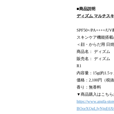
■商品説明
ディズム マルチス
SPF50+/PA+++
スキンケア機能搭載
＜顔・からだ用 日
商品名： ディズム
販売名： ディズム
R1
内容量：15g(約1.5
価格：2,100円（税抜
香り：無香料
▼商品購入はこちら
https://www.angfa-st
BOorXQgLIyNjnE6X