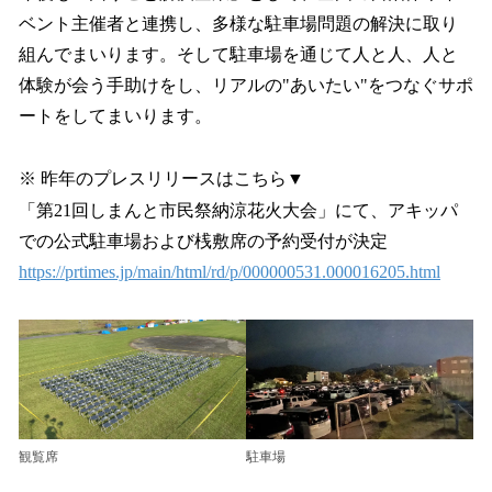
ベント主催者と連携し、多様な駐車場問題の解決に取り
組んでまいります。そして駐車場を通じて人と人、人と
体験が会う手助けをし、リアルの"あいたい"をつなぐサポ
ートをしてまいります。
※ 昨年のプレスリリースはこちら▼
「第21回しまんと市民祭納涼花火大会」にて、アキッパ
での公式駐車場および桟敷席の予約受付が決定
https://prtimes.jp/main/html/rd/p/000000531.000016205.html
観覧席
駐車場