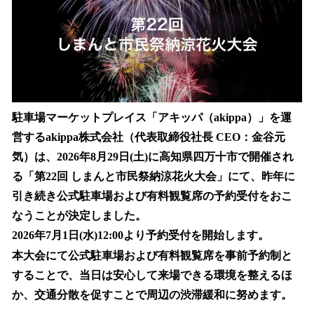
読
み
込
み
中
で
す
駐車場マーケットプレイス「アキッパ（akippa）」を運
営するakippa株式会社（代表取締役社長 CEO：金谷元
気）は、2026年8月29日(土)に高知県四万十市で開催され
る「第22回 しまんと市民祭納涼花火大会」にて、昨年に
引き続き公式駐車場および有料観覧席の予約受付をおこ
なうことが決定しました。
2026年7月1日(水)12:00より予約受付を開始します。
本大会にて公式駐車場および有料観覧席を事前予約制と
することで、当日は安心して来場できる環境を整えるほ
か、交通分散を促すことで周辺の渋滞緩和に努めます。