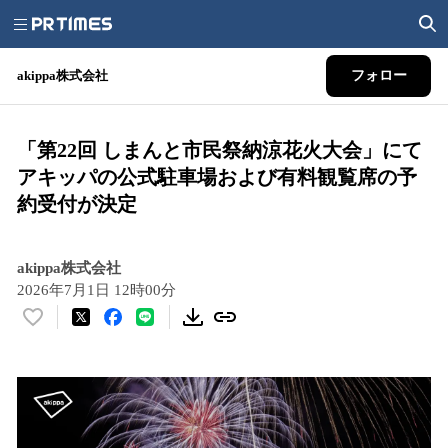
akippa株式会社
フォロー
「第22回 しまんと市民祭納涼花火大会」にて
アキッパの公式駐車場および有料観覧席の予
約受付が決定
akippa株式会社
2026年7月1日 12時00分
い
い
ね
！
数
を