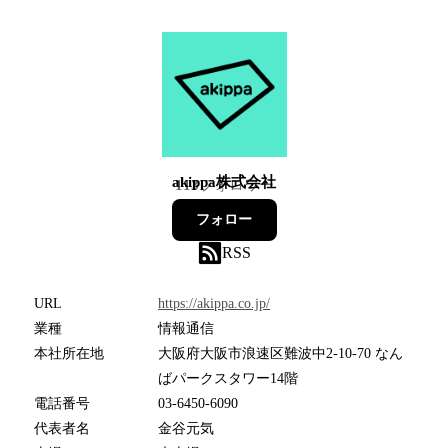
akippa株式会社
113
フォロワー
フォロー
RSS
URL
https://akippa.co.jp/
業種
情報通信
本社所在地
大阪府大阪市浪速区難波中2-10-70 なん
ばパークスタワー14階
電話番号
03-6450-6090
代表者名
金谷元気