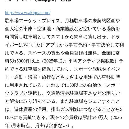
https://www.akippa.com/
駐車場マーケットプレイス。月極駐車場の未契約区画や
個人宅の車庫・空き地・商業施設など空いている場所を
時間貸し駐車場としてスマホから簡単に貸し出せ、ドラ
イバーはWebまたはアプリから事前予約・事前決済して利
用できる。スペースの貸出や会員登録は無料。全国に常
時5万5000件以上（2025年12月 平均アクティブ掲載数）予
約できる駐車場を確保しており、スポーツ観戦やイベン
ト・通勤・帰省・旅行などさまざまな用途での車移動時
に利用されている。これまでに50以上の自治体・スポー
ツクラブと連携し、交通渋滞や駐車場不足などの困りご
と解決に取り組んでいる。また駐車場をシェアすること
は、遊休資産の活用、排出ガス削減につながることからS
DGsにも貢献できる。現在の会員数は累計540万人（2026
年5月末時点、貸主は含まない）。