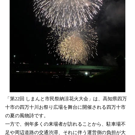
「第22回 しまんと市民祭納涼花火大会」は、高知県四万
十市の四万十川お祭り広場を舞台に開催される四万十市
の夏の風物詩です。
一方で、例年多くの来場者が訪れることから、駐車場不
足や周辺道路の交通渋滞、それに伴う運営側の負担が大