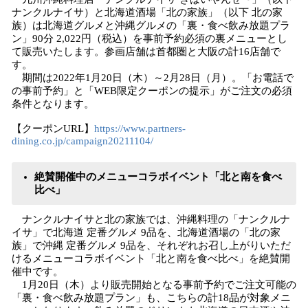
ナンクルナイサ）と北海道酒場「北の家族」（以下 北の家
族）は北海道グルメと沖縄グルメの「裏・食べ飲み放題プラ
ン」90分 2,022円（税込）を事前予約必須の裏メニューとし
て販売いたします。参画店舗は首都圏と大阪の計16店舗で
す。
期間は2022年1月20日（木）～2月28日（月）。「お電話で
の事前予約」と「WEB限定クーポンの提示」がご注文の必須
条件となります。
【クーポンURL】
https://www.partners-
dining.co.jp/campaign20211104/
絶賛開催中のメニューコラボイベント「北と南を食べ
比べ」
ナンクルナイサと北の家族では、沖縄料理の「ナンクルナ
イサ」で北海道 定番グルメ 9品を、北海道酒場の「北の家
族」で沖縄 定番グルメ 9品を、それぞれお召し上がりいただ
けるメニューコラボイベント「北と南を食べ比べ」を絶賛開
催中です。
1月20日（木）より販売開始となる事前予約でご注文可能の
「裏・食べ飲み放題プラン」も、こちらの計18品が対象メニ