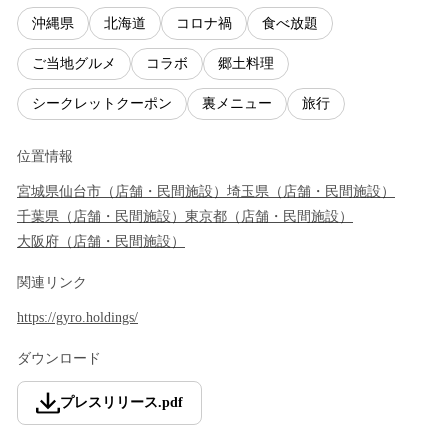
沖縄県
北海道
コロナ禍
食べ放題
ご当地グルメ
コラボ
郷土料理
シークレットクーポン
裏メニュー
旅行
位置情報
宮城県
仙台市
（
店舗・民間施設
）
埼玉県
（
店舗・民間施設
）
千葉県
（
店舗・民間施設
）
東京都
（
店舗・民間施設
）
大阪府
（
店舗・民間施設
）
関連リンク
https://gyro.holdings/
ダウンロード
プレスリリース
.
pdf