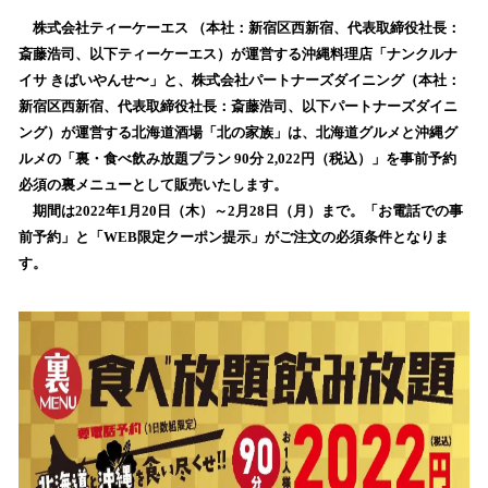
ね
！
株式会社ティーケーエス （本社：新宿区西新宿、代表取締役社長：
数
斎藤浩司、以下ティーケーエス）が運営する沖縄料理店「ナンクルナ
を
イサ きばいやんせ〜」と、株式会社パートナーズダイニング（本社：
読
新宿区西新宿、代表取締役社長：斎藤浩司、以下パートナーズダイニ
み
ング）が運営する北海道酒場「北の家族」は、北海道グルメと沖縄グ
込
ルメの「裏・食べ飲み放題プラン 90分 2,022円（税込）」を事前予約
み
必須の裏メニューとして販売いたします。
中
で
期間は2022年1月20日（木）～2月28日（月）まで。「お電話での事
す
前予約」と「WEB限定クーポン提示」がご注文の必須条件となりま
す。