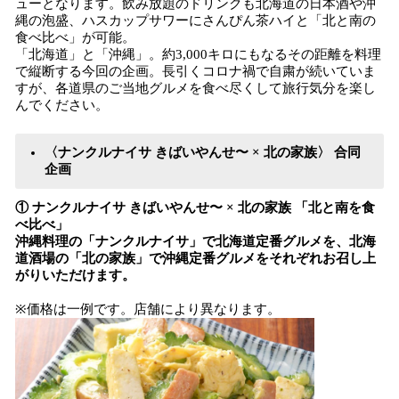
ューとなります。飲み放題のドリンクも北海道の日本酒や沖
縄の泡盛、ハスカップサワーにさんぴん茶ハイと「北と南の
食べ比べ」が可能。
「北海道」と「沖縄」。約3,000キロにもなるその距離を料理
で縦断する今回の企画。長引くコロナ禍で自粛が続いていま
すが、各道県のご当地グルメを食べ尽くして旅行気分を楽し
んでください。
〈ナンクルナイサ きばいやんせ〜 × 北の家族〉 合同
企画
① ナンクルナイサ きばいやんせ〜 × 北の家族 「北と南を食
べ比べ」
沖縄料理の「ナンクルナイサ」で北海道定番グルメを、北海
道酒場の「北の家族」で沖縄定番グルメをそれぞれお召し上
がりいただけます。
※価格は一例です。店舗により異なります。