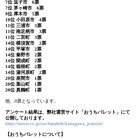
7位 逗子市 6票
7位 茅ヶ崎市 6票
9位 厚木市 5票
10位 小田原市 4票
11位 三浦市 3票
11位 南足柄市 3票
11位 二宮町 3票
14位 横須賀市 2票
14位 平塚市 2票
14位 秦野市 2票
14位 開成町 2票
14位 箱根町 2票
14位 湯河原町 2票
20位 座間市 1票
20位 葉山町 1票
20位 真鶴町 1票
他、0票となっています。
アンケート結果は、弊社運営サイト「おうちパレット」にて
公開しております。
https://nexer.co.jp/ouchipalette/kanagawa_popular/
【おうちパレットについて】