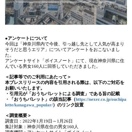
●アンケートについて
今回は「神奈川県内で今後、引っ越し先として人気が高まり
そうだと思うエリア」についてアンケートをおこないまし
た。
アンケートサイト「ボイスノート」にて、現在神奈川県に住
んでいる男女160人に回答していただきました。
＜記事等でのご利用にあたって＞
本プレスリリースの内容を引用される際は、以下のご対応を
お願いいたします。
・引用元が「おうちパレットによる調査」である旨の記載
・「おうちパレット」の該当記事（
https://nexer.co.jp/ouchipa
lette/kanagawa_popular/
）のリンク設置
＜調査概要＞
調査日：2022年1月19日～1月26日
集計対象：神奈川県在住の男女160人