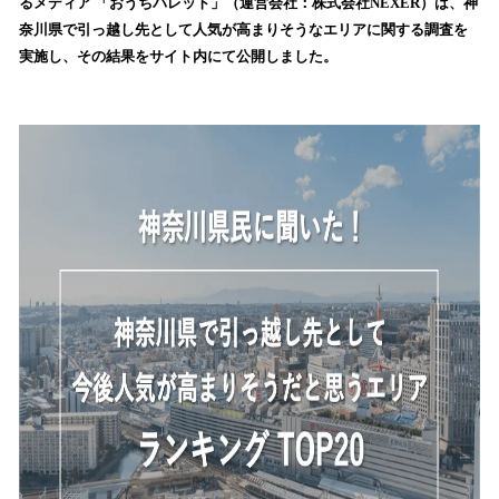
数
るメディア 「おうちパレット」（運営会社：株式会社NEXER）は、神
を
奈川県で引っ越し先として人気が高まりそうなエリアに関する調査を
読
実施し、その結果をサイト内にて公開しました。
み
込
み
中
で
す