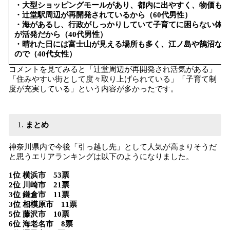
・大型ショッピングモールがあり、都内に出やすく、物価もそ
・辻堂駅周辺が再開発されているから（60代男性）
・海があるし、行政がしっかりしていて子育てに困らない体制
が活発だから（40代男性）
・晴れた日には富士山が見える場所も多く、江ノ島や鵠沼など
ので（40代女性）
コメントを見てみると「辻堂周辺が再開発され活気がある」
「住みやすい街として度々取り上げられている」「子育て制
度が充実している」という内容が多かったです。
まとめ
神奈川県内で今後「引っ越し先」として人気が高まりそうだ
と思うエリアランキングは以下のようになりました。
1位 横浜市 53票
2位 川崎市 21票
3位 鎌倉市 11票
3位 相模原市 11票
5位 藤沢市 10票
6位 海老名市 8票