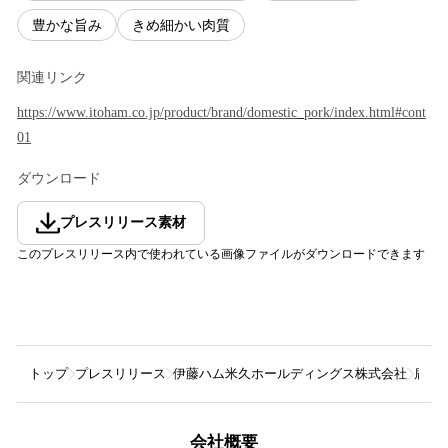
豊かな旨み
きめ細かい肉質
関連リンク
https://www.itoham.co.jp/product/brand/domestic_pork/index.html#cont
01
ダウンロード
プレスリリース素材
このプレスリリース内で使われている画像ファイルがダウンロードできます
トップ
プレスリリース
伊藤ハム米久ホールディングス株式会社
鹿児
会社概要