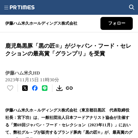
伊藤ハム米久ホールディングス株式会社
フォロー
鹿児島黒豚「黒の匠®」がジャパン・フード・セレ
クションの最高賞「グランプリ」を受賞
伊藤ハム米久HD
2023年11月15日 11時30分
い
い
ね
！
伊藤ハム米久ホ－ルディングス株式会社（東京都目黒区 代表取締役
数
社長：宮下功）は、一般社団法人日本フードアナリスト協会が主催す
を
る「第69回ジャパン・フード・セレクション（2023年11月）」におい
読
て、弊社グル－プが販売するブランド豚肉「黒の匠®」が、最高賞のグ
み