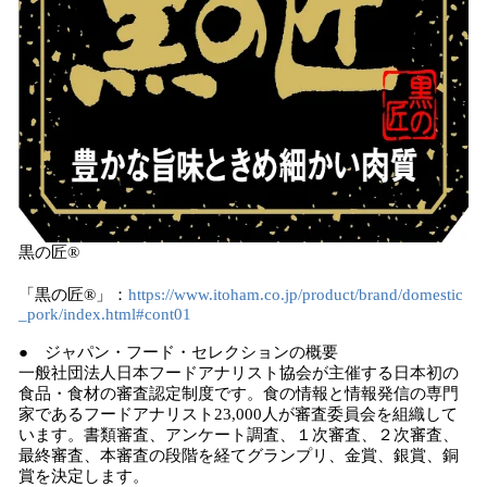
黒の匠®
「黒の匠®」：
https://www.itoham.co.jp/product/brand/domestic
_pork/index.html#cont01
● ジャパン・フード・セレクションの概要
一般社団法人日本フードアナリスト協会が主催する日本初の
食品・食材の審査認定制度です。食の情報と情報発信の専門
家であるフードアナリスト23,000人が審査委員会を組織して
います。書類審査、アンケート調査、１次審査、２次審査、
最終審査、本審査の段階を経てグランプリ、金賞、銀賞、銅
賞を決定します。