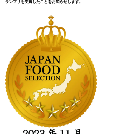
ランプリを受賞したことをお知らせします。
込
み
中
で
す