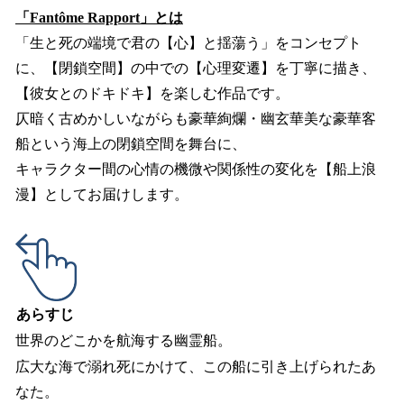
「Fantôme Rapport」とは
「生と死の端境で君の【心】と揺蕩う」をコンセプト
に、【閉鎖空間】の中での【心理変遷】を丁寧に描き、
【彼女とのドキドキ】を楽しむ作品です。
仄暗く古めかしいながらも豪華絢爛・幽玄華美な豪華客
船という海上の閉鎖空間を舞台に、
キャラクター間の心情の機微や関係性の変化を【船上浪
漫】としてお届けします。
あらすじ
世界のどこかを航海する幽霊船。
広大な海で溺れ死にかけて、この船に引き上げられたあ
なた。