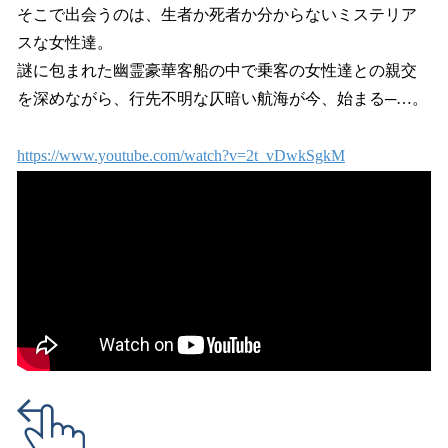
そこで出会うのは、生者か死者か分からないミステリア
スな女性達。
謎に包まれた幽霊豪華客船の中で乗客の女性達との親交
を深めながら、行先不明な仄暗い航海が今、始まる─…。
https://www.youtube.com/watch?v=2t_vDwkSgkM