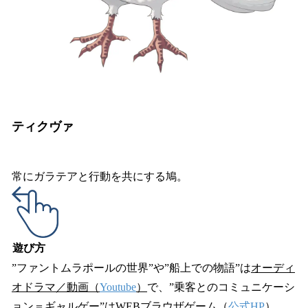
ティクヴァ
常にガラテアと行動を共にする鳩。
遊び方
”ファントムラポールの世界”や”船上での物語”は
オーディ
オドラマ／動画（
Youtube
）
で、”乗客とのコミュニケーシ
ョン＝ギャルゲー”は
WEBブラウザゲーム（
公式HP
）