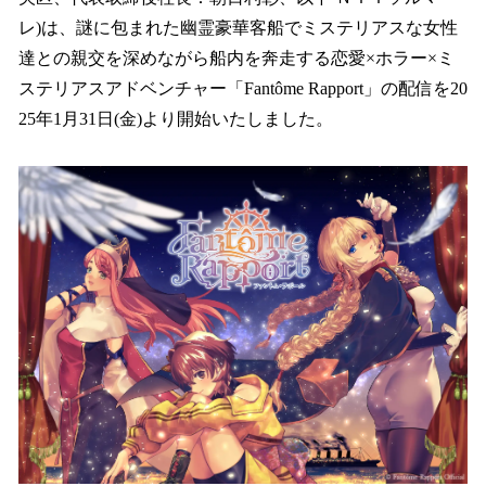
を
レ)は、謎に包まれた幽霊豪華客船でミステリアスな女性
読
み
達との親交を深めながら船内を奔走する恋愛×ホラー×ミ
込
ステリアスアドベンチャー「Fantôme Rapport」の配信を20
み
25年1月31日(金)より開始いたしました。
中
で
す