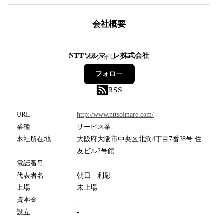
会社概要
NTTソルマーレ株式会社
33
フォロワー
フォロー
RSS
URL
http://www.nttsolmare.com/
業種
サービス業
本社所在地
大阪府大阪市中央区北浜4丁目7番28号 住
友ビル2号館
電話番号
-
代表者名
朝日 利彰
上場
未上場
資本金
-
設立
-