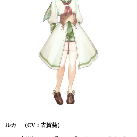
ルカ （CV：古賀葵）