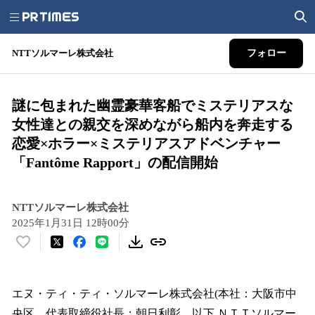
NTTソルマーレ株式会社
フォロー
謎に包まれた幽霊豪華客船でミステリアスな
女性達との親交を深めながら船内を奔走する
恋愛×ホラー×ミステリアスアドベンチャー
「Fantôme Rapport」の配信開始
NTTソルマーレ株式会社
2025年1月31日 12時00分
い
い
ね
！
エヌ・ティ・ティ・ソルマーレ株式会社(本社：大阪市中
数
央区、代表取締役社長：朝日利彰、以下 ＮＴＴソルマー