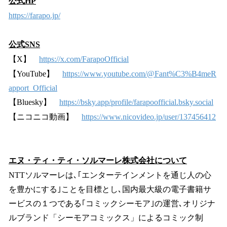
公式HP
https://farapo.jp/
公式SNS
【X】
https://x.com/FarapoOfficial
【YouTube】
https://www.youtube.com/@Fant%C3%B4meR
apport_Official
【Bluesky】
https://bsky.app/profile/farapoofficial.bsky.social
【ニコニコ動画】
https://www.nicovideo.jp/user/137456412
エヌ・ティ・ティ・ソルマーレ株式会社について
NTTソルマーレは､｢エンターテインメントを通じ人の心
を豊かにする｣ことを目標とし､国内最大級の電子書籍サ
ービスの１つである｢コミックシーモア｣の運営､オリジナ
ルブランド「シーモアコミックス」によるコミック制