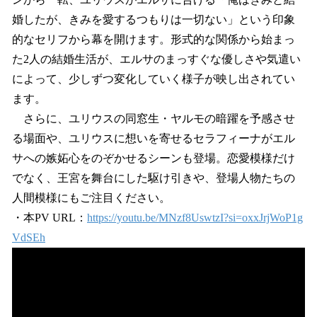
婚したが、きみを愛するつもりは一切ない」という印象
的なセリフから幕を開けます。形式的な関係から始まっ
た2人の結婚生活が、エルサのまっすぐな優しさや気遣い
によって、少しずつ変化していく様子が映し出されてい
ます。
さらに、ユリウスの同窓生・ヤルモの暗躍を予感させ
る場面や、ユリウスに想いを寄せるセラフィーナがエル
サへの嫉妬心をのぞかせるシーンも登場。恋愛模様だけ
でなく、王宮を舞台にした駆け引きや、登場人物たちの
人間模様にもご注目ください。
・本PV URL：
https://youtu.be/MNzf8UswtzI?si=oxxJrjWoP1g
VdSEh