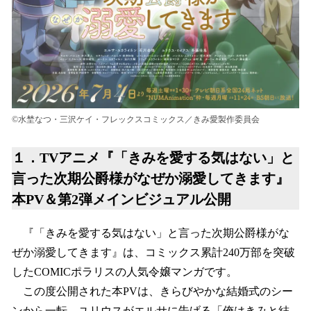
©水埜なつ・三沢ケイ・フレックスコミックス／きみ愛製作委員会
１．TVアニメ『「きみを愛する気はない」と
言った次期公爵様がなぜか溺愛してきます』
本PV＆第2弾メインビジュアル公開
『「きみを愛する気はない」と言った次期公爵様がな
ぜか溺愛してきます』は、コミックス累計240万部を突破
したCOMICポラリスの人気令嬢マンガです。
この度公開された本PVは、きらびやかな結婚式のシー
ンから一転、ユリウスがエルサに告げる「俺はきみと結