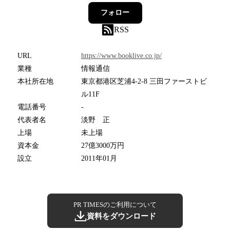
フォロー
RSS
URL
https://www.booklive.co.jp/
業種
情報通信
本社所在地
東京都港区芝浦4-2-8 三田ファーストビ
ル11F
電話番号
-
代表者名
淡野 正
上場
未上場
資本金
27億3000万円
設立
2011年01月
PR TIMESのご利用について
資料をダウンロード