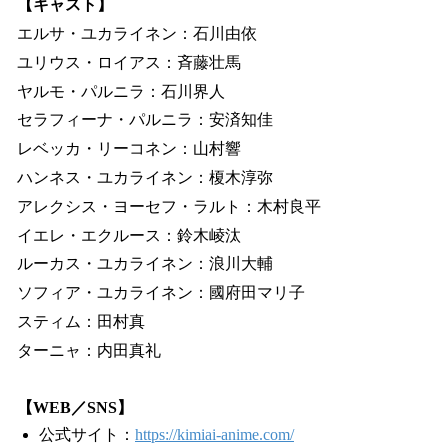
【キャスト】
エルサ・ユカライネン：石川由依
ユリウス・ロイアス：斉藤壮馬
ヤルモ・パルニラ：石川界人
セラフィーナ・パルニラ：安済知佳
レベッカ・リーコネン：山村響
ハンネス・ユカライネン：榎木淳弥
アレクシス・ヨーセフ・ラルト：木村良平
イエレ・エクルース：鈴木崚汰
ルーカス・ユカライネン：浪川大輔
ソフィア・ユカライネン：國府田マリ子
スティム：田村真
ターニャ：内田真礼
【WEB／SNS】
公式サイト：
https://kimiai-anime.com/