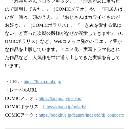
『邪神ちゃんドロップキック』、『理系が恋に落ちた
ので証明してみた。』（COMICメテオ）や、 『同居人は
ひざ、時々、頭のうえ。』『おじさんはカワイイものが
お好き。』（COMICポラリス）、『「きみを愛する気は
ない」と言った次期公爵様がなぜか溺愛してきます』（C
OMICポラリス）など、Webコミック発のバラエティ豊か
な作品を出版しています。アニメ化・実写ドラマ化され
た作品など、人気作を世に送り出してきた実績を有して
います。
・URL：
https://flex-comix.jp/
・レーベルURL
COMICメテオ：
https://kirapo.jp/meteor/
COMICポラリス：
https://kirapo.jp/polaris/
COMICアーク：
https://booklive.jp/feature/index/id/tk_comicarc