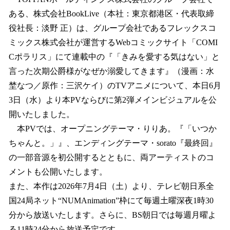
数
ある、株式会社BookLive（本社：東京都港区・代表取締
を
役社長：淡野 正）は、グループ会社であるフレックスコ
読
み
ミックス株式会社が運営するWebコミックサイト「COMI
込
Cポラリス」にて連載中の『「きみを愛する気はない」と
み
言った次期公爵様がなぜか溺愛してきます』（漫画：水
中
で
埜なつ／原作：三沢ケイ）のTVアニメについて、本日6月
す
3日（水）より本PVならびに第2弾メインビジュアルを公
開いたしました。
本PVでは、オープニングテーマ・りりあ。『「いつか
ちゃんと。」』、エンディングテーマ・sorato『最終回』
の一部音源を初公開するとともに、両アーティストのコ
メントも公開いたします。
また、本作は2026年7月4日（土）より、テレビ朝日系全
国24局ネット“NUMAnimation”枠にて毎週土曜深夜1時30
分から放送いたします。さらに、BS朝日では毎週月曜よ
る11時24分から放送予定です。