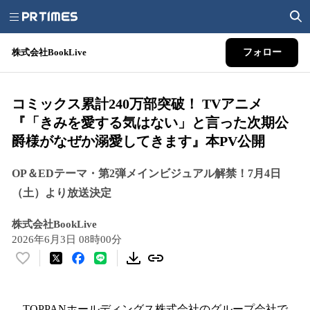
株式会社BookLive
フォロー
コミックス累計240万部突破！ TVアニメ
『「きみを愛する気はない」と言った次期公
爵様がなぜか溺愛してきます』本PV公開
OP＆EDテーマ・第2弾メインビジュアル解禁！7月4日
（土）より放送決定
株式会社BookLive
2026年6月3日 08時00分
い
い
ね
！
TOPPANホールディングス株式会社のグループ会社で