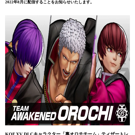
2022年8月に配信することをお知らせいたします。
み
込
み
中
で
す
KOF XV DLCキャラクター「裏オロチチーム」ティザートレ