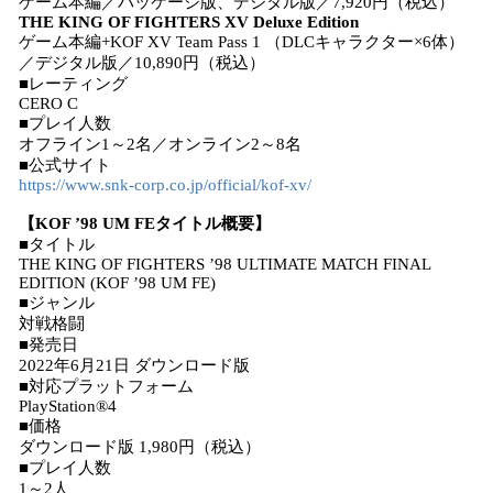
ゲーム本編／パッケージ版、デジタル版／7,920円（税込）
THE KING OF FIGHTERS XV Deluxe Edition
ゲーム本編+KOF XV Team Pass 1 （DLCキャラクター×6体）
／デジタル版／10,890円（税込）
■レーティング
CERO C
■プレイ人数
オフライン1～2名／オンライン2～8名
■公式サイト
https://www.snk-corp.co.jp/official/kof-xv/
【KOF ’98 UM FEタイトル概要】
■タイトル
THE KING OF FIGHTERS ’98 ULTIMATE MATCH FINAL
EDITION (KOF ’98 UM FE)
■ジャンル
対戦格闘
■発売日
2022年6月21日 ダウンロード版
■対応プラットフォーム
PlayStation®4
■価格
ダウンロード版 1,980円（税込）
■プレイ人数
1～2人