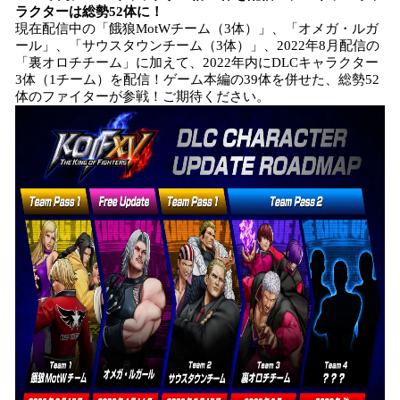
ラクターは総勢52体に！
現在配信中の「餓狼MotWチーム（3体）」、「オメガ・ルガ
ール」、「サウスタウンチーム（3体）」、2022年8月配信の
「裏オロチチーム」に加えて、2022年内にDLCキャラクター
3体（1チーム）を配信！ゲーム本編の39体を併せた、総勢52
体のファイターが参戦！ご期待ください。