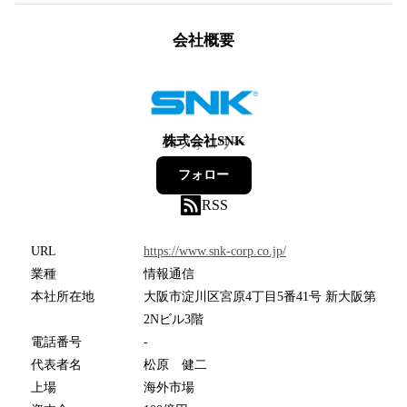
会社概要
株式会社SNK
34
フォロワー
フォロー
RSS
URL
https://www.snk-corp.co.jp/
業種
情報通信
本社所在地
大阪市淀川区宮原4丁目5番41号 新大阪第
2Nビル3階
電話番号
-
代表者名
松原 健二
上場
海外市場