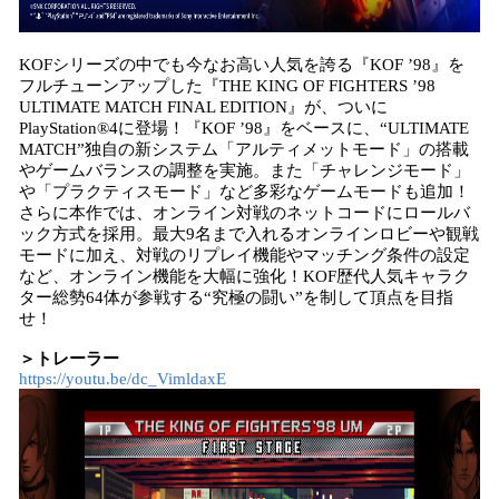
KOFシリーズの中でも今なお高い人気を誇る『KOF ’98』を
フルチューンアップした『THE KING OF FIGHTERS ’98
ULTIMATE MATCH FINAL EDITION』が、ついに
PlayStation®4に登場！『KOF ’98』をベースに、“ULTIMATE
MATCH”独自の新システム「アルティメットモード」の搭載
やゲームバランスの調整を実施。また「チャレンジモード」
や「プラクティスモード」など多彩なゲームモードも追加！
さらに本作では、オンライン対戦のネットコードにロールバ
ック方式を採用。最大9名まで入れるオンラインロビーや観戦
モードに加え、対戦のリプレイ機能やマッチング条件の設定
など、オンライン機能を大幅に強化！KOF歴代人気キャラク
ター総勢64体が参戦する“究極の闘い”を制して頂点を目指
せ！
＞トレーラー
https://youtu.be/dc_VimldaxE