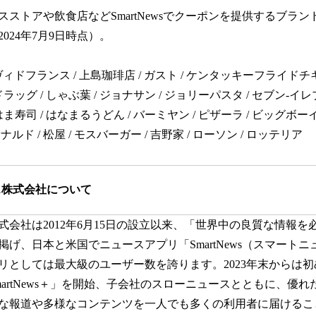
ストアや飲食店などSmartNewsでクーポンを提供するブラン
024年7月9日時点）。
ats / ヴィドフランス / 上島珈琲店 / ガスト / ケンタッキーフライド
ンドラッグ / しゃぶ葉 / ジョナサン / ジョリーパスタ / セブン-イレブ
 はま寿司 / はなまるうどん / バーミヤン / ピザーラ / ビッグボ
ナルド / 松屋 / モスバーガー / 吉野家 / ローソン / ロッテリア
ス株式会社について
式会社は2012年6月15日の設立以来、「世界中の良質な情報を
げ、日本と米国でニュースアプリ「SmartNews（スマート
リとしては最大級のユーザー数を誇ります。2023年末からは
artNews＋」を開始、子会社のスローニュースとともに、優
な報道や多様なコンテンツを一人でも多くの利用者に届けるこ