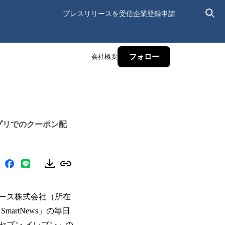
プレスリリースを受信
企業登録申請
会社概要
フォロー
プリでのクーポン配
ース株式会社（所在
artNews」の毎日
セブン‐イレブン」の