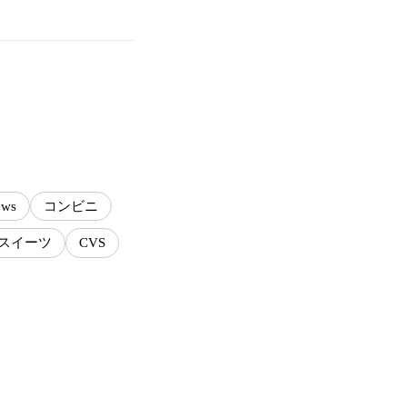
ews
コンビニ
スイーツ
CVS