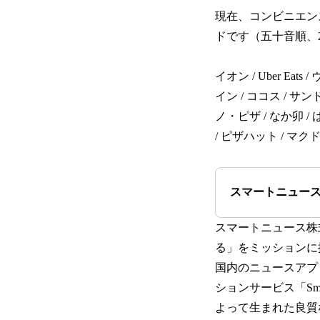
現在、コンビニエンス
ドです（五十音順、2
イオン / Uber E
イン / ココス / サ
ノ・ピザ / なか卯 /
/ ピザハット / マクド
スマートニュー
スマートニュース株
る」をミッションに掲
国内のニュースアプ
ションサービス「Sm
よって生まれた良質