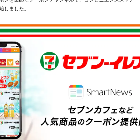
読
始しました。
み
込
み
中
で
す