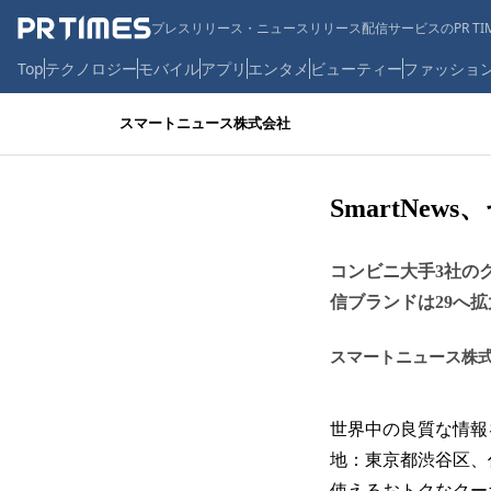
プレスリリース・ニュースリリース配信サービスのPR TIM
Top
テクノロジー
モバイル
アプリ
エンタメ
ビューティー
ファッショ
スマートニュース株式会社
SmartNe
コンビニ大手3社の
信ブランドは29へ拡
スマートニュース株
世界中の良質な情報
地：東京都渋谷区、代
使えるおトクなクー