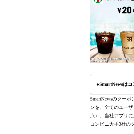
●SmartNew
SmartNewsの
ンを、全てのユーザー
点）。当社アプリにお
コンビニ大手3社の