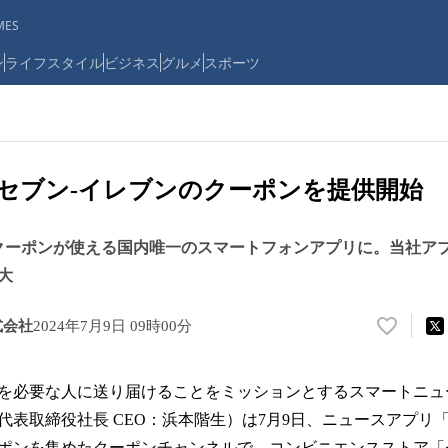
ES
ン
ライフスタイル
ビジネス
グルメ
スポーツ
ws、セブン‐イレブンのクーポンを提供開始
クーポンが使える国内唯一のスマートフォンアプリに。当社ア
大
式会社
2024年7月9日 09時00分
い
い
ね
を必要な人に送り届けることをミッションとするスマートニュ
！
数
表取締役社長 CEO：浜本階生）は7月9日、ニュースアプリ「Sm
を
ポンを集めたクーポンチャンネルで、コンビニエンスストア「