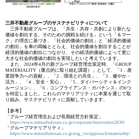
三井不動産グループのサステナビリティについて
三井不動産グループは、「共生・共存・共創により新たな
価値を創出する、そのための挑戦を続ける」という「＆マー
ク」の理念に基づき、「社会的価値の創出」と「経済的価値
の創出」を車の両輪ととらえ、社会的価値を創出することが
経済的価値の創出につながり、その経済的価値によって更に
大きな社会的価値の創出を実現したいと考えています。
また、2024年4月の新グループ経営理念策定時、「GROUP
MATERIALITY（重点的に取り組む課題）」として、「1．産
業競争力への貢献」、「2．環境との共生」、「3．健やか・
活力」、「4．安全・安心」、「5．ダイバーシティ＆インク
ルージョン」、「6．コンプライアンス・ガバナンス」の6つ
を特定しました。これらのマテリアリティに本業を通じて取
り組み、サステナビリティに貢献していきます。
【参考】
「グループ経営理念および長期経営方針策定」
https://www.mitsuifudosan.co.jp/corporate/innovation2030/
「グループマテリアリティ」
https://www.mitsuifudosan.co.jp/esg_csr/approach/materiality/