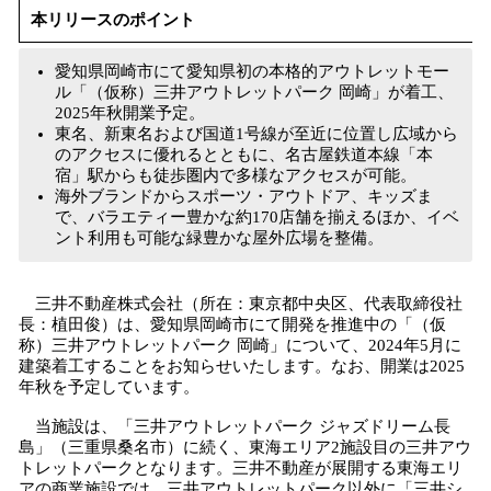
本リリースのポイント
み
込
み
愛知県岡崎市にて愛知県初の本格的アウトレットモー
中
ル「（仮称）三井アウトレットパーク 岡崎」が着工、
で
2025年秋開業予定。
東名、新東名および国道1号線が至近に位置し広域から
す
のアクセスに優れるとともに、名古屋鉄道本線「本
宿」駅からも徒歩圏内で多様なアクセスが可能。
海外ブランドからスポーツ・アウトドア、キッズま
で、バラエティー豊かな約170店舗を揃えるほか、イベ
ント利用も可能な緑豊かな屋外広場を整備。
三井不動産株式会社（所在：東京都中央区、代表取締役社
長：植田俊）は、愛知県岡崎市にて開発を推進中の「（仮
称）三井アウトレットパーク 岡崎」について、2024年5月に
建築着工することをお知らせいたします。なお、開業は2025
年秋を予定しています。
当施設は、「三井アウトレットパーク ジャズドリーム長
島」（三重県桑名市）に続く、東海エリア2施設目の三井アウ
トレットパークとなります。三井不動産が展開する東海エリ
アの商業施設では、三井アウトレットパーク以外に「三井シ