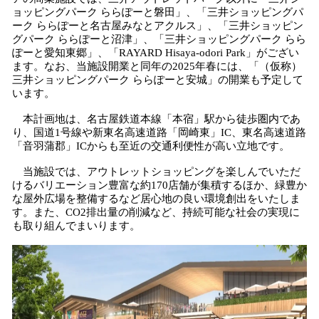
ョッピングパーク ららぽーと磐田」、「三井ショッピングパ
ーク ららぽーと名古屋みなとアクルス」、「三井ショッピン
グパーク ららぽーと沼津」、「三井ショッピングパーク らら
ぽーと愛知東郷」、「RAYARD Hisaya-odori Park」がござい
ます。なお、当施設開業と同年の2025年春には、「（仮称）
三井ショッピングパーク ららぽーと安城」の開業も予定して
います。
本計画地は、名古屋鉄道本線「本宿」駅から徒歩圏内であ
り、国道1号線や新東名高速道路「岡崎東」IC、東名高速道路
「音羽蒲郡」ICからも至近の交通利便性が高い立地です。
当施設では、アウトレットショッピングを楽しんでいただ
けるバリエーション豊富な約170店舗が集積するほか、緑豊か
な屋外広場を整備するなど居心地の良い環境創出をいたしま
す。また、CO2排出量の削減など、持続可能な社会の実現に
も取り組んでまいります。