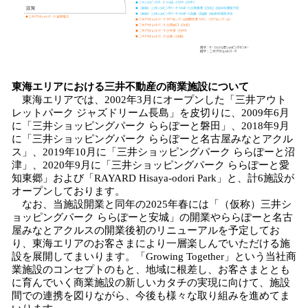
東海エリアにおける三井不動産の商業施設について
東海エリアでは、2002年3月にオープンした「三井アウト
レットパーク ジャズドリーム長島」を皮切りに、2009年6月
に「三井ショッピングパーク ららぽーと磐田」、2018年9月
に「三井ショッピングパーク ららぽーと名古屋みなとアクル
ス」、2019年10月に「三井ショッピングパーク ららぽーと沼
津」、2020年9月に「三井ショッピングパーク ららぽーと愛
知東郷」および「RAYARD Hisaya-odori Park」と、計6施設が
オープンしております。
なお、当施設開業と同年の2025年春には「（仮称）三井シ
ョッピングパーク ららぽーと安城」の開業やららぽーと名古
屋みなとアクルスの開業後初のリニューアルを予定してお
り、東海エリアのお客さまにより一層楽しんでいただける施
設を展開してまいります。「Growing Together」という当社商
業施設のコンセプトのもと、地域に根差し、お客さまととも
に育んでいく商業施設の新しいカタチの実現に向けて、施設
間での連携を図りながら、今後も様々な取り組みを進めてま