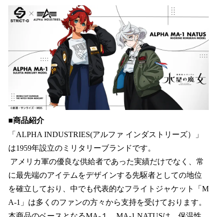
ね
！
数
を
読
み
込
み
中
で
す
■商品紹介
「ALPHA INDUSTRIES(アルファ インダストリーズ）」
は1959年設立のミリタリーブランドです。
アメリカ軍の優良な供給者であった実績だけでなく、常
に最先端のアイテムをデザインする先駆者としての地位
を確立しており、中でも代表的なフライトジャケット「M
A-1」は多くのファンの方々から支持を受けております。
本商品のベースとなるMA-１、MA-1 NATUSは、保温性