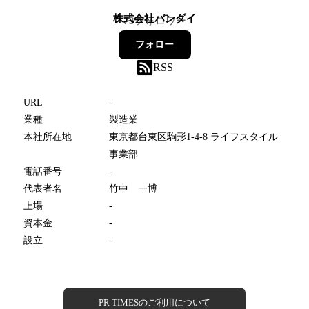
株式会社バンダイ
73
フォロワー
フォロー
RSS
URL
-
業種
製造業
本社所在地
東京都台東区駒形1-4-8 ライフスタイル
事業部
電話番号
-
代表者名
竹中 一博
上場
-
資本金
-
設立
-
PR TIMESのご利用について