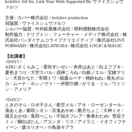
hololive 3rd fes. Link Your Wish Supported By ヴァイスシュヴ
ァルツ
主催 : カバー株式会社 / hololive production
冠協賛 : ヴァイスシュヴァルツ
シルバー協賛 : 中外鉱業株式会社 / 明利酒類株式会社
制作協力 : クリプトン・フューチャー・メディア株式会社 / 株
式会社バンダイナムコライブクリエイティブ / 株式会社LIVE
FORWARD / 株式会社LATEGRA / 株式会社 LOGIC＆MAGIC
【出演者】
<DAY1>
AZKi /さくらみこ / 星街すいせい / 赤井はあと / 白上フブキ /
夏色まつり / 大空スバル / 戌神ころね / 白銀ノエル / 宝鐘マリ
ン / 天音かなた / 常闇トワ / 姫森ルーナ / 桃鈴ねね / 尾丸ポル
カ / ムーナ・ホシノヴァ / 一伊那尓栖 / がうる・ぐら / ワトソ
ン・アメリア
<DAY2>
ときのそら / ロボ子さん / 夜空メル / アキ・ローゼンタール /
湊あくあ / 紫咲シオン / 百鬼あやめ / 癒月ちょこ / 大神ミオ /
猫又おかゆ / 兎田ぺこら / 不知火フレア / 角巻わため/ 雪花ラ
ミィ / 獅白ぼたん / アユンダ・リス / アイラニ・イオフィフテ
ィーン / 森カリオペ / 小鳥遊キアラ