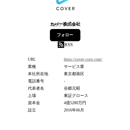
カバー株式会社
729
フォロワー
フォロー
RSS
URL
https://cover-corp.com/
業種
サービス業
本社所在地
東京都港区
電話番号
-
代表者名
谷郷元昭
上場
東証グロース
資本金
4億5280万円
設立
2016年06月