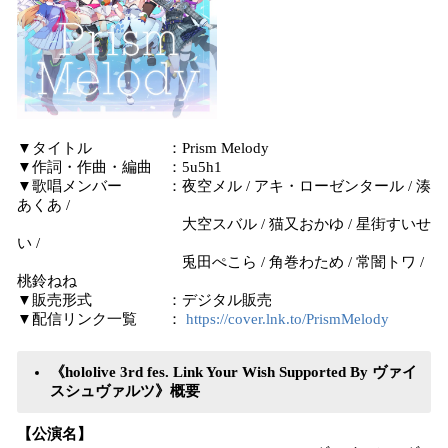
▼タイトル ：Prism Melody
▼作詞・作曲・編曲 ：5u5h1
▼歌唱メンバー ：夜空メル / アキ・ローゼンタール / 湊
あくあ /
大空スバル / 猫又おかゆ / 星街すいせ
い /
兎田ぺこら / 角巻わため / 常闇トワ /
桃鈴ねね
▼販売形式 ：デジタル販売
▼配信リンク一覧 ：
https://cover.lnk.to/PrismMelody
《hololive 3rd fes. Link Your Wish Supported By ヴァイ
スシュヴァルツ》概要
【公演名】