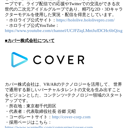
ープです。ライブ配信での応援やTwitterでの交流ができる次
世代の二次元アイドルグループであり、精巧な2D・3Dキャラ
クターモデルを使用した実況・配信を得意としています。
・ホロライブ公式サイト：
https://hololive.hololivepro.com/
・ホロライブ公式YouTube：
https://www.youtube.com/channel/UCJFZiqLMntJufDCHc6bQixg
■カバー株式会社について
カバー株式会社は、VR/ARのテクノロジーを活用して、 世界
で通用する新しいバーチャルタレントの文化を生み出すこと
をビジョンとした、コンテンツ×テクノロジー領域のスタート
アップです。
・所在地：東京都千代田区
・代表者：代表取締役社長 谷郷 元昭
・コーポレートサイト：
http://cover-corp.com
・採用ページはこちら：
https://www.wantedly.com/companies/cover-corp