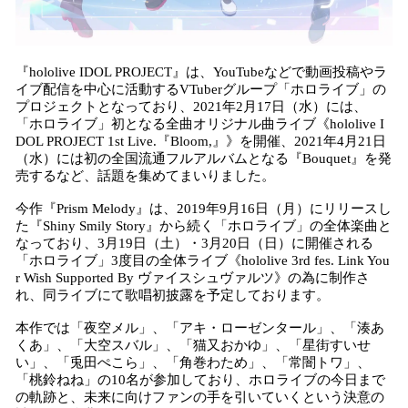
『hololive IDOL PROJECT』は、YouTubeなどで動画投稿やラ
イブ配信を中心に活動するVTuberグループ「ホロライブ」の
プロジェクトとなっており、2021年2月17日（水）には、
「ホロライブ」初となる全曲オリジナル曲ライブ《hololive I
DOL PROJECT 1st Live.『Bloom,』》を開催、2021年4月21日
（水）には初の全国流通フルアルバムとなる『Bouquet』を発
売するなど、話題を集めてまいりました。
今作『Prism Melody』は、2019年9月16日（月）にリリースし
た『Shiny Smily Story』から続く「ホロライブ」の全体楽曲と
なっており、3月19日（土）・3月20日（日）に開催される
「ホロライブ」3度目の全体ライブ《hololive 3rd fes. Link You
r Wish Supported By ヴァイスシュヴァルツ》の為に制作さ
れ、同ライブにて歌唱初披露を予定しております。
本作では「夜空メル」、「アキ・ローゼンタール」、「湊あ
くあ」、「大空スバル」、「猫又おかゆ」、「星街すいせ
い」、「兎田ぺこら」、「角巻わため」、「常闇トワ」、
「桃鈴ねね」の10名が参加しており、ホロライブの今日まで
の軌跡と、未来に向けファンの手を引いていくという決意の