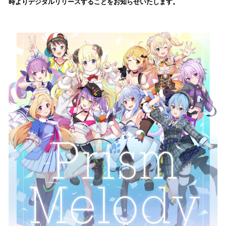
時よりデジタルリリースすることをお知らせいたします。
み
込
み
中
で
す