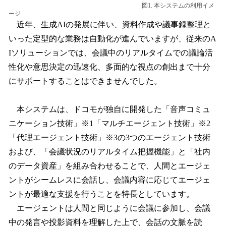
図1. 本システムの利用イメ
ージ
近年、生成AIの発展に伴い、資料作成や議事録整理と
いった定型的な業務は自動化が進んでいますが、従来のA
Iソリューションでは、会議中のリアルタイムでの議論活
性化や意思決定の迅速化、多面的な視点の創出まで十分
にサポートすることはできませんでした。
本システムは、ドコモが独自に開発した「音声コミュ
ニケーション技術」※1「マルチエージェント技術」※2
「代理エージェント技術」※3の3つのエージェント技術
および、「会議状況のリアルタイム把握機能」と「社内
のデータ資産」を組み合わせることで、人間とエージェ
ントがシームレスに会話し、会議内容に応じてエージェ
ントが最適な支援を行うことを特長としています。
エージェントは人間と同じように会議に参加し、会議
中の発言や投影資料を理解した上で、会話の文脈を読