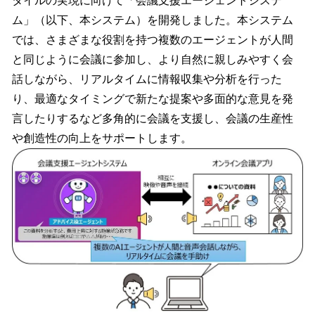
タイルの実現に向けて「会議支援エージェントシステ
読
み
ム」（以下、本システム）を開発しました。本システム
込
では、さまざまな役割を持つ複数のエージェントが人間
み
と同じように会議に参加し、より自然に親しみやすく会
中
で
話しながら、リアルタイムに情報収集や分析を行った
す
り、最適なタイミングで新たな提案や多面的な意見を発
言したりするなど多角的に会議を支援し、会議の生産性
や創造性の向上をサポートします。