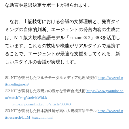
な助言や意思決定サポートが得られます。
なお、上記技術における会議の文脈理解と、発言タイ
ミングの自律的判断、エージェントの発言内容の生成に
は、NTT版大規模言語モデル「tsuzumi® 2」※3を活用し
ています。これらの技術や機能がリアルタイムで連携す
ることで、エージェントが最適な支援をしてくれる、新
しいスタイルの会議が実現します。
※1 NTTが開発したマルチモーダルメディア処理AI技術
https://www.rd.n
tt/mediagnosis/
※2 NTTが開発した表現力の豊かな音声合成技術
https://www.youtube.co
m/watch?v=gVaob4sWhLk
https://journal.ntt.co.jp/article/33343
※3 NTTが開発した日本語性能が高い大規模言語モデル
https://www.rd.n
tt/research/LLM_tsuzumi.html