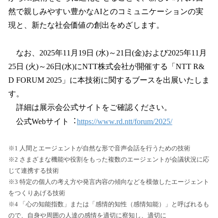
然で親しみやすい豊かなAIとのコミュニケーションの実
現と、新たな社会価値の創出をめざします。
なお、2025年11月19日 (水)～21日(金)および2025年11月
25日 (火)～26日(水)にNTT株式会社が開催する「NTT R&
D FORUM 2025」に本技術に関するブースを出展いたしま
す。
詳細は展示会公式サイトをご確認ください。
公式Webサイト︓
https://www.rd.ntt/forum/2025/
※1 人間とエージェントが自然な形で音声会話を行うための技術
※2 さまざまな機能や役割をもった複数のエージェントが会議状況に応
じて連携する技術
※3 特定の個人の考え方や発言内容の傾向などを模倣したエージェント
をつくりあげる技術
※4 「心の知能指数」または「感情的知性（感情知能）」と呼ばれるも
ので、自身や周囲の人達の感情を適切に察知し、適切に