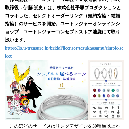
数
取締役：伊藤 崇史）は、株式会社手塚プロダクションと
を
コラボした、セレクトオーダーリング（婚約指輪・結婚
読
み
指輪）のサービスを開始。ユートレジャーオンラインシ
込
ョップ、ユートレジャーコンセプトストア池袋にて取り
み
扱います。
中
で
https://lp.u-treasure.jp/bridal/licensor/tezukaosamu/simple-se
す
lect
このほどのサービスはリングデザインを30種類以上か