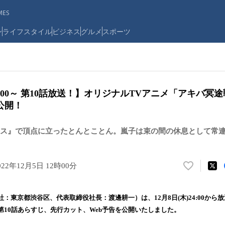
ES
ン
ライフスタイル
ビジネス
グルメ
スポーツ
24:00～ 第10話放送！】オリジナルTVアニメ「アキバ冥
公開！
ス』で頂点に立ったとんとことん。嵐子は束の間の休息として常
022年12月5日 12時00分
い
い
ね
本社：東京都渋谷区、代表取締役社長：渡邊耕一）は、12月8日(木)24:00から
！
第10話あらすじ、先行カット、Web予告を公開いたしました。
数
を