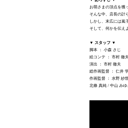
お萌さまの頂点を獲
そんな中、店長の計
しかし、末広には嵐
そして、何かを伝え
▼ スタッフ ▼
脚本 ： 小森 さじ
絵コンテ ： 市村 徹
演出 ： 市村 徹夫
総作画監督 ： 仁井 
作画監督 ： 水野 紗世 /
北條 真純 / 中山 みゆき