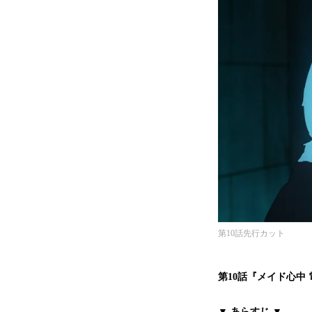
第10話先行カット
第10話『メイド心中
▼ あらすじ ▼