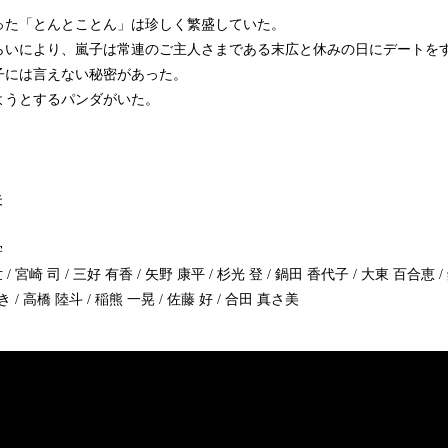
った「とんとことん」は珍しく繁盛していた。
らいにより、嵐子は常連のご主人さまである末広と休みの日にデートを
子には言えない秘密があった。
ようとするパンダがいた。
夫
学
 宮崎 司 / 三好 有香 / 矢野 康平 / 杉光 登 / 鍋田 香代子 / 大東 百合恵 /
 / 高橋 陸斗 / 稲熊 一晃 / 佐藤 好 / 合田 真さ美