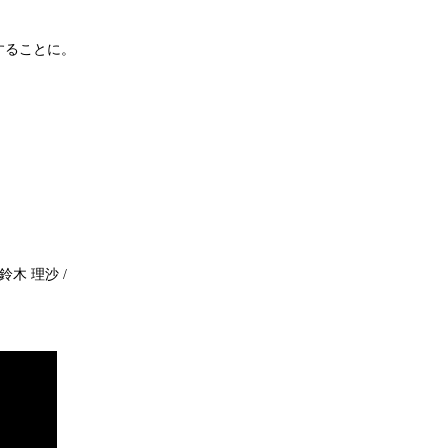
することに。
 鈴木 理沙 /