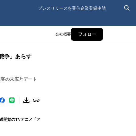
プレスリリースを受信
企業登録申請
会社概要
フォロー
途戦争」あらす
連客の末広とデート
放送開始のTVアニメ「ア