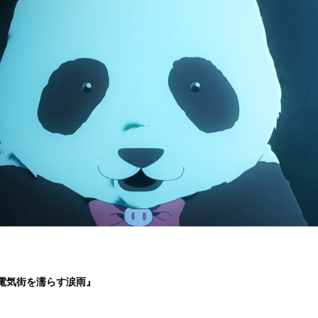
 電気街を濡らす涙雨』