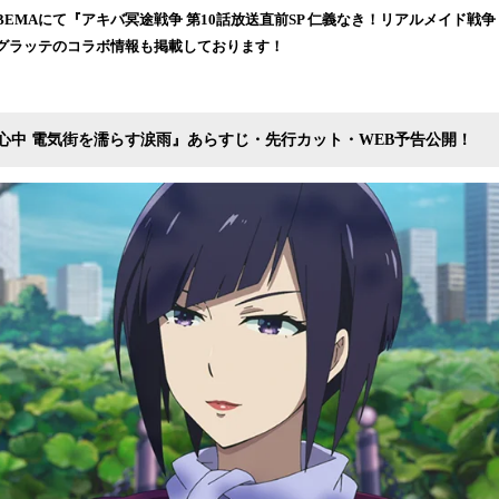
読
らABEMAにて『アキバ冥途戦争 第10話放送直前SP 仁義なき！リアルメイド
み
グラッテのコラボ情報も掲載しております！
込
み
中
で
ド心中 電気街を濡らす涙雨』あらすじ・先行カット・WEB予告公開！
す