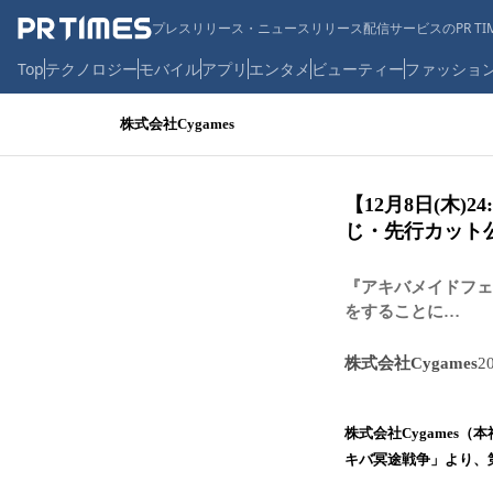
プレスリリース・ニュースリリース配信サービスのPR TIM
Top
テクノロジー
モバイル
アプリ
エンタメ
ビューティー
ファッショ
株式会社Cygames
【12月8日(木)
じ・先行カット
『アキバメイドフェ
をすることに…
株式会社Cygames
2
株式会社Cygames（
キバ冥途戦争」より、