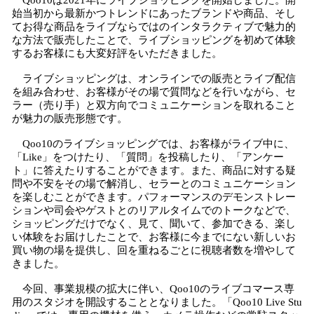
Qoo10は2021年にライブショッピングを開始しました。開
始当初から最新かつトレンドにあったブランドや商品、そし
てお得な商品をライブならではのインタラクティブで魅力的
な方法で販売したことで、ライブショッピングを初めて体験
するお客様にも大変好評をいただきました。
ライブショッピングは、オンラインでの販売とライブ配信
を組み合わせ、お客様がその場で質問などを行いながら、セ
ラー（売り手）と双方向でコミュニケーションを取れること
が魅力の販売形態です。
Qoo10のライブショッピングでは、お客様がライブ中に、
「Like」をつけたり、「質問」を投稿したり、「アンケー
ト」に答えたりすることができます。また、商品に対する疑
問や不安をその場で解消し、セラーとのコミュニケーション
を楽しむことができます。パフォーマンスのデモンストレー
ションや司会やゲストとのリアルタイムでのトークなどで、
ショッピングだけでなく、見て、聞いて、参加できる、楽し
い体験をお届けしたことで、お客様に今までにない新しいお
買い物の場を提供し、回を重ねるごとに視聴者数を増やして
きました。
今回、事業規模の拡大に伴い、Qoo10のライブコマース専
用のスタジオを開設することとなりました。「Qoo10 Live Stu