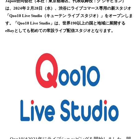
数
Japan合同会社（本社：東京都港区、代表取締役：グ ジャヒョン）
を
は、2024年２月28日（水）、渋谷にライブコマース専用の新スタジオ
読
「Qoo10 Live Studio（キューテン ライブ スタジオ）」をオープンしま
み
す。「Qoo10 Live Studio」は、世界190以上の国と地域に展開する
込
eBayとしても初めての常設ライブ配信スタジオとなります。
み
中
で
す