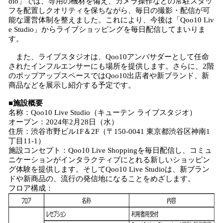
dio」では、専用の機材を備え、カメラ操作などの常駐スタッ
フを配置しクオリティを保ちながら、毎日の撮影・配信が可
能な運営体制を整えました。これにより、今後は「Qoo10 Liv
e Studio」からライブショッピングを毎日配信してまいりま
す。
また、ライブスタジオは、Qoo10アンバサダーとして任命
されたインフルエンサーにも場所を提供します。さらに、2階
のポップアップスペースではQoo10出店者や新ブランド、新
商品などを展示し紹介する予定です。
■施設概要
名称：Qoo10 Live Studio（キューテン ライブスタジオ）
オープン：2024年2月28日（水）
住所：渋谷市野ビル1F＆2F（〒150-0041 東京都渋谷区神南1
丁目11-1）
施設コンセプト：Qoo10 Live Shoppingを毎日配信し、コミュ
ニケーションがインタラクティブにとれる新しいショッピン
グ体験を提供します。そしてQoo10 Live Studioは、新ブラン
ドや新商品の、流行の発信地になることをめざします。
フロア構成：