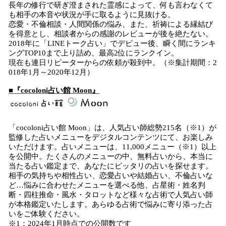
長年の修行で研ぎ澄まされた霊感によって、何も言わなくて
も相手の本音や状況が手に取るように見抜ける。
恋愛・不倫相談・人間関係の悩み、また、祈祷による縁結び
を得意とし、相談者からの感謝のレビューが後を絶たない。
2018年に「LINEトーク占い」でデビュー後、瞬く間にランキ
ングTOP10まで上り詰め、最高2位にランクイン。
現在も連日リピーターからの依頼が殺到中。（※集計期間：2
018年1月～2020年12月）
■『cocoloni占い館 Moon』
「cocoloni占い館 Moon」は、人気占い師総勢215名（※1）が
監修した占いメニューをデジタルコンテンツにて、お楽しみ
いただけます。占いメニューは、11,000メニュー（※1）以上
を公開中。たくさんのメニューの中、無料占いから、本当に
当たる占い鑑定まで、あなたにピッタリの占いを探せます。
相手の気持ちや相性占い、恋愛占いや結婚占い、不倫占いな
ど…悩みに合わせたメニューを選べる他、占星術・姓名判
断・四柱推命・風水・タロットなど様々な占術で人気占い師
が本格鑑定いたします。あらゆる占術で悩みに寄り添った占
いをご体験ください。
※1：2024年1月時点での公開数です