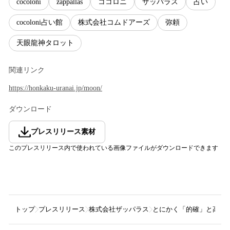
cocoloni
zappallas
ココロニ
ザッパラス
占い
cocoloni占い館
株式会社コムドアーズ
弥頼
天眼龍神タロット
関連リンク
https://honkaku-uranai.jp/moon/
ダウンロード
プレスリリース素材
このプレスリリース内で使われている画像ファイルがダウンロードできます
トップ
プレスリリース
株式会社ザッパラス
とにかく「的確」と高評価