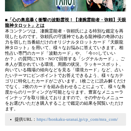
■「心の奥底暴く衝撃の波動霊視！【凄腕霊能者・弥頼】天眼
龍神タロット」とは
本コンテンツは、凄腕霊能者・弥頼氏による特別な鑑定を再
現したものです。弥頼氏の守護神でもある龍神様の奇跡のお
力を宿した当番組だけのオリジナルタロットカード『天眼龍
神タロット』を用いて、様々なお悩みに答えていきます。相
性占い専門のカード「波動カード」や、「今○○していい
か？」の質問にYES・NOで回答する「シグナルカード」、ご
本人が置かれている環境、周囲の状況、ラッキースポット、
向いている職場の傾向などを見る「環境カード」など、占い
たいテーマにピンポイントでお答えできるよう、様々なカテ
ゴリに特化したカードがございます。1枚ごとに読み解くだけ
でなく、2枚のカードを組み合わせることによって、様々な角
度からのリーディングが可能となります。豊富なメニューラ
インナップを取り揃えておりますので、その中からメニュー
をお選びいただき購入することで鑑定の結果を閲覧いただけ
ます。
提供URL：
https://honkaku-uranai.jp/cp_com/mra_com/