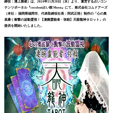
数
締役：溝上雅俊）は、2024年11月20日（水）より、運営する占いコン
を
テンツポータル『cocoloni占い館 Moon』にて、株式会社コムドアーズ
読
（本社： 福岡県福岡市、代表取締役社長：阿武正悟）制作の「心の奥
み
底暴く衝撃の波動霊視！【凄腕霊能者・弥頼】天眼龍神タロット」の
込
提供を開始いたしました。
み
中
で
す