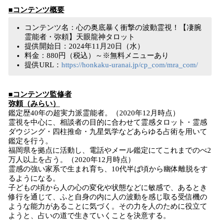
■コンテンツ概要
コンテンツ名：心の奥底暴く衝撃の波動霊視！【凄腕
霊能者・弥頼】天眼龍神タロット
提供開始日：2024年11月20日（水）
料金：880円（税込）～※無料メニューあり
提供URL：
https://honkaku-uranai.jp/cp_com/mra_com/
■コンテンツ監修者
弥頼（みらい）
鑑定歴40年の超実力派霊能者。（2020年12月時点）
霊視を中心に、相談者の目的に合わせて霊感タロット・霊感
ダウジング・四柱推命・九星気学などあらゆる占術を用いて
鑑定を行う。
福岡県を拠点に活動し、電話やメール鑑定にてこれまでのべ2
万人以上を占う。（2020年12月時点）
霊感の強い家系で生まれ育ち、10代半ば頃から幽体離脱をす
るようになる。
子どもの頃から人の心の変化や状態などに敏感で、あるとき
修行を通じて、ふと自身の内に人の波動を感じ取る受信機の
ような能力があることに気づく。その力を人のために役立て
ようと、占いの道で生きていくことを決意する。