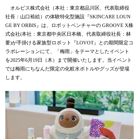
ね
！
オルビス株式会社（本社：東京都品川区、代表取締役
数
社長：山口裕絵）の体験特化型施設『SKINCARE LOUN
を
GE BY ORBIS』は、ロボットベンチャーの GROOVE X株
読
み
式会社(本社：東京都中央区日本橋、代表取締役社長：林
込
要)が手掛ける家族型ロボット『LOVOT』との期間限定コ
み
ラボレーションにて、「梅雨」をテーマとしたイベント
中
で
を2025年6月19日（木）まで開催いたします。当イベント
す
では梅雨にちなんだ限定の化粧水ボトルやグッズが登場
します。