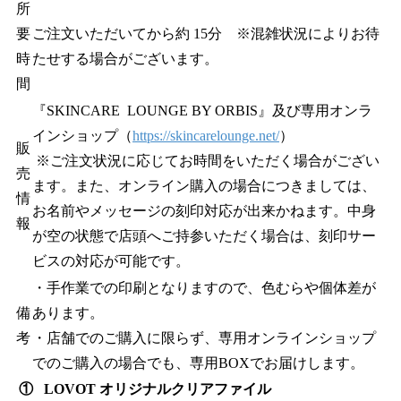
所
要
ご注文いただいてから約 15分 ※混雑状況によりお待
時
たせする場合がございます。
間
『SKINCARE LOUNGE BY ORBIS』及び専用オンラ
インショップ（
https://skincarelounge.net/
）
販
※ご注文状況に応じてお時間をいただく場合がござい
売
ます。また、オンライン購入の場合につきましては、
情
お名前やメッセージの刻印対応が出来かねます。中身
報
が空の状態で店頭へご持参いただく場合は、刻印サー
ビスの対応が可能です。
・手作業での印刷となりますので、色むらや個体差が
備
あります。
考
・店舗でのご購入に限らず、専用オンラインショップ
でのご購入の場合でも、専用BOXでお届けします。
① LOVOT オリジナルクリアファイル