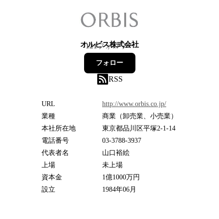
オルビス株式会社
121
フォロワー
フォロー
RSS
URL
http://www.orbis.co.jp/
業種
商業（卸売業、小売業）
本社所在地
東京都品川区平塚2-1-14
電話番号
03-3788-3937
代表者名
山口裕絵
上場
未上場
資本金
1億1000万円
設立
1984年06月