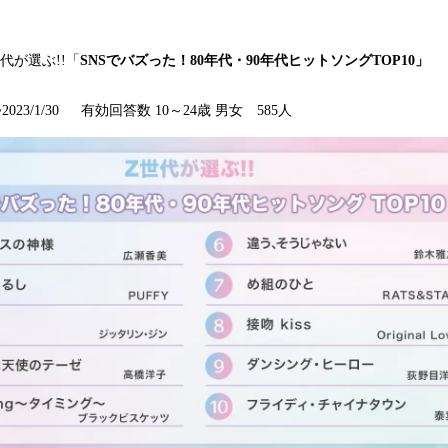
読
み
込
代が選ぶ!!「
SNS
でバズ
った
！
80
年代・
90
年代ヒットソング
TOP10
」
み
中
3~2023/1/30 有効回答数 10～24歳 男女 585人
で
す