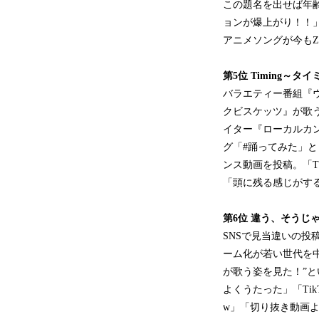
この題名を出せば年
ョンが爆上がり！！
アニメソングが今も
第5位
Timing～タ
バラエティー番組『
クビスケッツ』が歌
イター『ローカルカ
グ「#踊ってみた」と
ンス動画を投稿。「T
「頭に残る感じがす
第6位
違う、そうじ
SNSで見当違いの
ーム化が若い世代を中
が歌う姿を見た！”
よくうたった」「Ti
w」「切り抜き動画