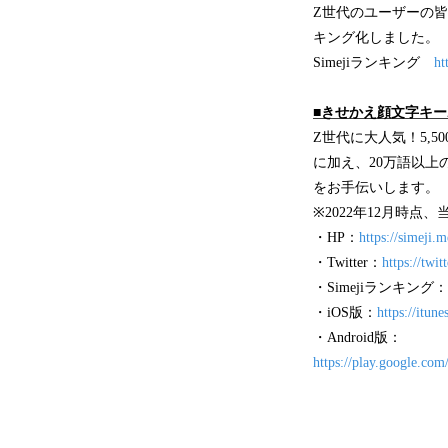
Z世代のユーザーの皆
キング化しました。
Simejiランキング
ht
■きせかえ顔文字キ
Z世代に大人気！5,
に加え、20万語以上
をお手伝いします。
※2022年12月時点、
・HP：
https://simeji.m
・Twitter：
https://twi
・Simejiランキング：
・iOS版：
https://itu
・Android版：
https://play.google.com