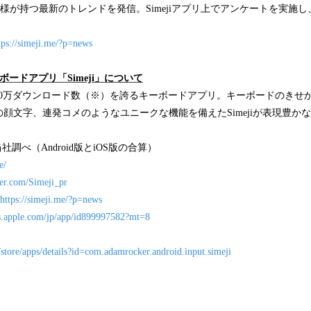
様が持つ最新のトレンドを発信。Simejiアプリ上でアンケートを実施
tps://simeji.me/?p=news
ーボードアプリ「
Simeji
」について
500万ダウンロード数（※）を誇るキーボードアプリ。キーボードのきせ
の顔文字、連発コメのようなユニークな機能を備えたSimejiが表現豊か
当社調べ（Android版とiOS版の合算）
e/
tter.com/Simeji_pr
https://simeji.me/?p=news
nes.apple.com/jp/app/id899997582?mt=8
/store/apps/details?id=com.adamrocker.android.input.simeji