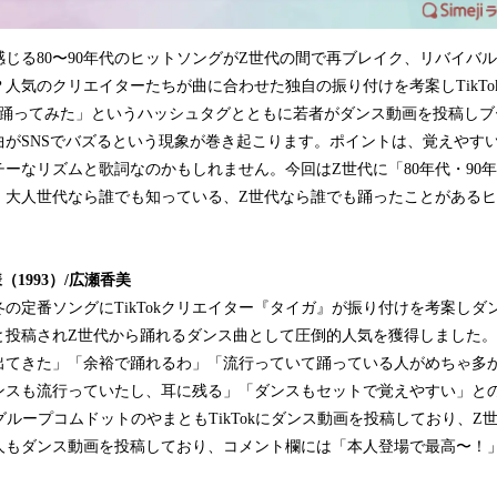
じる80〜90年代のヒットソングがZ世代の間で再ブレイク、リバイバ
人気のクリエイターたちが曲に合わせた独自の振り付けを考案しTikTo
#踊ってみた」というハッシュタグとともに若者がダンス動画を投稿しブ
曲がSNSでバズるという現象が巻き起こります。ポイントは、覚えやす
ーなリズムと歌詞なのかもしれません。今回はZ世代に「80年代・90
。大人世代なら誰でも知っている、Z世代なら誰でも踊ったことがある
様
（
1993
）
/
広瀬香美
冬の定番ソングにTikTokクリエイター『タイガ』が振り付けを考案しダ
投稿されZ世代から踊れるダンス曲として圧倒的人気を獲得しました。「T
出てきた」「余裕で踊れるわ」「流行っていて踊っている人がめちゃ多
スも流行っていたし、耳に残る」「ダンスもセットで覚えやすい」との声
erグループコムドットのやまともTikTokにダンス動画を投稿しており、
人もダンス動画を投稿しており、コメント欄には「本人登場で最高〜！
。