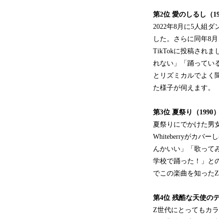
第2位
愛のしるし
（
1
2022年8月に5人組
した。さらに同年8
TikTokに投稿さ
れない」「踊っているイ
とリズミカルでよく
た様子が伺えます。
第
3
位
夏祭り（
1990
夏祭りにでかけた男女
Whiteberryが
んかいい」「歌ってみ
学校で踊った！」と
でこの楽曲を知った
第
4
位
残酷な天使の
Z世代にとってもカ