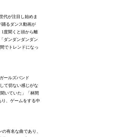
りZ世代が注目し始めま
が踊るダンス動画が
、1度聞くと頭から離
る」「ダンダンダンダン
の間でトレンドになっ
組ガールズバンド
失恋して切ない感じがな
も聞いていた」「林間
あり、ゲームをする中
ンの有名な曲であり、