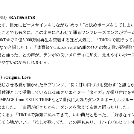
983）
/RATS&STAR
ず、目元にピースサインをしながら“めッ！”と決めポーズをしてしまいま
たことでも有名に。この楽曲に合わせて踊るワンフレーズダンスがブー
kTokで２億5,000万回再生を突破するほど人気に。「TikTokで流行
なで合唱した！」「体育祭でTikTok ver.のめ組のひとの替え歌が応援
達と踊った」との声が。テンポの良いメロディに加え、覚えやすいポーズ
りやすいのかもしれません。
）
/
Original
Love
感じさせる愛が描かれたラブソング。“長く甘い口づけを交わす”と誰も
付師として活動しているTikTokクリエイター『タイガ』が振り付けを
 RAMPAGE from EXILE TRIBEなどZ世代に人気のダンス＆ボーカル
めました。「曲調が好きだから、ダンスを覚えて友達と踊ったりした」
くる」「TikTokで頻繁に流れてきて、いい曲だと思った」「好きなイ
てて心地がいい」「推しが歌ってた」との声もあり、リバイバルヒット