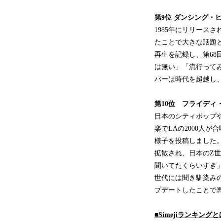
第9位
ダンシング・
1985年にリリース
たことで大きな話題と
再生を記録し、第68
は無い」「流行って
バーは時代を超越し
第10位
フライディ
日本のシティポップや歌
楽でLAの2000人
様子を投稿しました
拡散され、日本のZ世
聞いてたくらいすき
世代には聞き馴染みの
プデートしたことで
■
Simeji
ランキングと