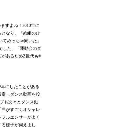
すよね！2010年に
ムとなり、『め組のひ
っていてめっちゃ聞いた」
歌でした」「運動会のダ
があるためZ世代も#
が耳にしたことがある
考案しダンス動画を投
グループも次々とダンス動
「曲がすごくオシャレ
ンフルエンサーがよく
する様子が伺えまし