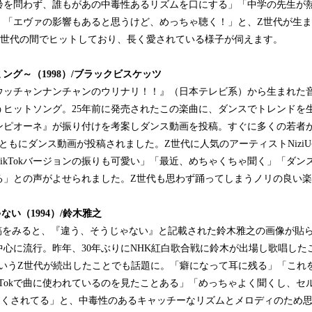
齢を問わず、誰もがあの中毒性あるリズムを口にする」「中学の先生が
」「エヴァの影響もあると思うけど、めっちゃ聴く！」と、Z世代が生
Z世代の間でヒットしており、長く愛されている様子が伺えます。
イミング～（
1998
）
/
ブラックビスケッツ
ウッチャンナンチャンのウリナリ！！』（日本テレビ系）から生まれた
うヒットソング。25年前に発売されたこの楽曲に、ダンスでトレンドを
ンピオーネ』が振り付けを考案しダンス動画を投稿。すぐに多くの若者
ともにダンス動画が投稿されました。Z世代に人気のアーティストNiziUやP
ikTokバージョンの振りも可愛い」「最近、めちゃくちゃ聞く」「ダン
る」との声がよせられました。Z世代も思わず踊ってしまうノリの良い
ゃない
（
1994
）
/
鈴木雅之
投稿をみると、『違う、そうじゃない』と記載された鈴木雅之の画像が貼
心に流行。昨年、30年ぶりにNHK紅白歌合戦に鈴木が出場し歌唱した
というZ世代が続出したことでも話題に。「癖になって耳に残る」「これ
kTokで曲に使われているのを見たことある」「めっちゃよく聞くし、セ
よくされてる」と、中毒性のあるキャッチーなリズムとメロディのため