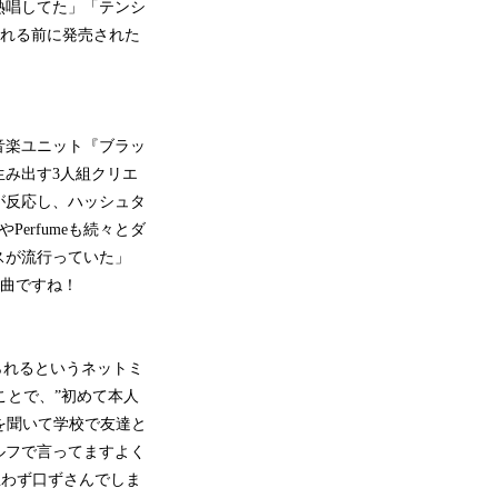
熱唱してた」「テンシ
まれる前に発売された
音楽ユニット『ブラッ
生み出す3人組クリエ
が反応し、ハッシュタ
erfumeも続々とダ
スが流行っていた」
楽曲ですね！
られるというネットミ
ことで、”初めて本人
を聞いて学校で友達と
ルフで言ってますよく
思わず口ずさんでしま