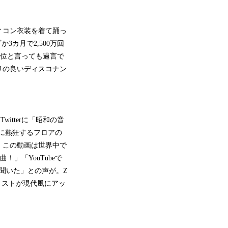
ィコン衣装を着て踊っ
カ月で2,500万回
1位と言っても過言で
リの良いディスコナン
witterに「昭和の音
もに熱狂するフロアの
。この動画は世界中で
」「YouTubeで
聞いた」との声が。Z
ィストが現代風にアッ