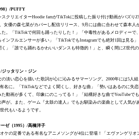
998
）
/PUFFY
ダンスクリエイターHoodie famがTikTokに投稿した振り付け動画がバズ
月、女優の森七菜がカバーし配信リリース、9月には曲に合わせて森本人
れました。「TikTokで何回も踊ったりした！」「中毒性があるメロディーで
ンフルエンサーが多い」「TikTokでもInstagramでも絶対1回は見
聞く」「誰でも踊れるかわいいダンスも特徴的！」と、瞬く間にZ世代
）
/
ジッタリン・ジン
の淡い恋心を描いた歌詞が心に沁みるサマーソング。2000年には5人
カバーし有名に。「TikTokなどでよく聞くし、好きな曲」「勢いはあるのに
た動画が多くて、印象にのこってる！」「結構好きな曲でYouTubeで
の声が。また、ゲーム『太鼓の達人』でもお馴染みの楽曲として人気が
Z世代もいるようです。
テーゼ
（
1995
）/高橋洋子
ラオケの定番である有名なアニメソングが4位に登場！「エヴァンゲリオ