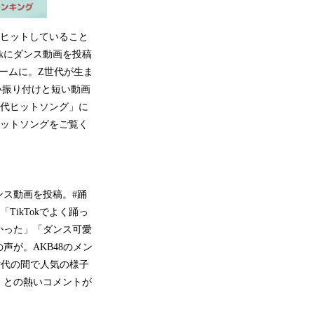
ルヒットしていること
kにダンス動画を投稿
ームに。Z世代が生ま
い振り付けと短い動画
年代ヒットソング」に
ヒットソングをご覧く
ンス動画を投稿。#踊
ikTokでよく踊っ
かった」「ダンス可愛
が。AKB48のメン
Z世代の間で人気の様子
」との熱いコメントが