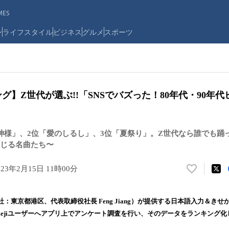
ES
ン
ライフスタイル
ビジネス
グルメ
スポーツ
キング】Z世代が選ぶ!!「SNSでバズった！80年代・90年
神様」、2位「愛のしるし」、3位「夏祭り」。Z世代なら誰でも踊っ
じる名曲たち〜
023年2月15日 11時00分
い
い
ね
：東京都港区、代表取締役社長 Feng Jiang）が提供する日本語入力＆き
！
Simejiユーザーへアプリ上でアンケート調査を行い、そのデータをランキング化し
数
を