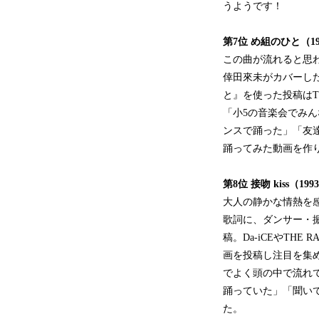
うようです！
第7位
め
組のひと
（1
この曲が流れると思わ
倖田來未がカバーし
と』を使った投稿はTi
「小5の音楽会でみん
ンスで踊った」「友
踊ってみた動画を作
第8位
接吻
kiss
（
1993
大人の静かな情熱を
歌詞に、ダンサー・振
稿。Da-iCEやTHE
画を投稿し注目を集
でよく頭の中で流れて
踊っていた」「聞い
た。