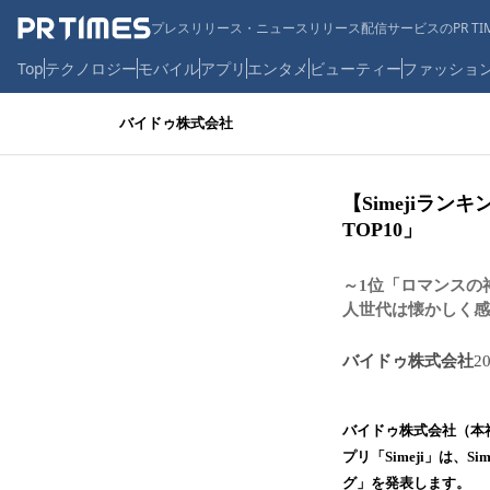
プレスリリース・ニュースリリース配信サービスのPR TIM
Top
テクノロジー
モバイル
アプリ
エンタメ
ビューティー
ファッショ
バイドゥ株式会社
【Simejiラン
TOP10」
～1位「ロマンスの
人世代は懐かしく感
バイドゥ株式会社
2
バイドゥ株式会社（本社
プリ「Simeji」は、
グ」を発表します。