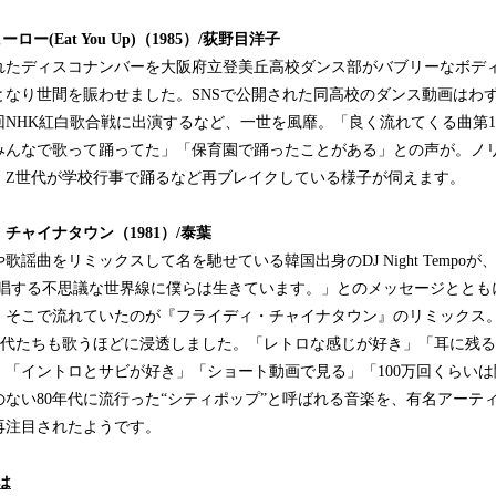
ヒーロー
(Eat You Up)
（
1985
）
/
荻野目洋子
されたディスコナンバーを大阪府立登美丘高校ダンス部がバブリーなボデ
なり世間を賑わせました。SNSで公開された同高校のダンス動画はわずか3
回NHK紅白歌合戦に出演するなど、一世を風靡。「良く流れてくる曲第
みんなで歌って踊ってた」「保育園で踊ったことがある」との声が。ノ
、Z世代が学校行事で踊るなど再ブレイクしている様子が伺えます。
・チャイナタウン
（
1981
）
/
泰葉
謡曲をリミックスして名を馳せている韓国出身のDJ Night Tempoが、T
が合唱する不思議な世界線に僕らは生きています。」とのメッセージとと
。そこで流れていたのが『フライディ・チャイナタウン』のリミックス
代たちも歌うほどに浸透しました。「レトロな感じが好き」「耳に残る曲！
」「イントロとサビが好き」「ショート動画で見る」「100万回くらいは
ない80年代に流行った“シティポップ”と呼ばれる音楽を、有名アーテ
再注目されたようです。
は