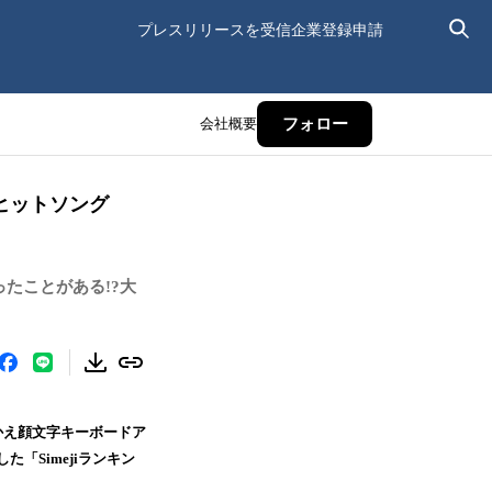
プレスリリースを受信
企業登録申請
会社概要
フォロー
代ヒットソング
たことがある!?大
せかえ顔文字キーボードア
た「Simejiランキン