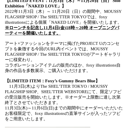
【LIMITED EVENT：11月3日（木）～11月20日（日） Solo
Exhibition「NAKED LOVE」】
2022年11月3日（木）～ 11月20日（日）の期間中、MOUSSY
FLAGSHIP SHOP / The SHEL'TTER TOKYOでは、foxy
illustrationsによる個展「NAKED LOVE」を開催いたします。
※ローンチを記念し11月4日(金)18時～20時 オープニングパ
ーティーを開催いたします。
アート×ファッションをテーマに掲げたPROJECT Uのコンセ
プトを象徴する今回のURL内イベントでは、MOUSSY
FLAGSHIP SHOP / The SHEL’TTER TOKYOがアートギャラリ
ーに様変わり。
コラボレーションアイテムの販売のほか、foxy illustrations自
身の作品を多数展示、ご購入いただけます。
【LIMITED ITEM：Foxy’s Gummy Bears Blue】
11月3日(木)よりThe SHEL’TTER TOKYO / MOUSSY
FLAGSHIP SHOP、SHEL'TTER WEBSTOREにて、限定ソフビ
の受注販売を開始いたします。※オーダー上限数に達し次第
終了とさせていただきます。
11月3日(木)～11月6日(日)までの期間中にオーダーいただいた
お客様限定で、foxy illustrationsの直筆サインが入ったソフビ
をご用意いたします。