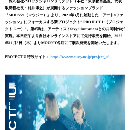
！
株式会社バロックジャパンリミテッド（本社：東京都目黒区、代表
数
取締役社長：村井博之）が展開するファッションブランド
を
「MOUSSY（マウジー）」より、2021年3月に始動した「アート×ファ
読
ッション」にフォーカスする新プロジェクト” PROJECT U（プロジェ
み
クト ユー）”。第8弾は、アーティストfoxy illustrationsとの共同制作が
込
実現。本日正午より自社オンラインストアにて先行販売を開始、2022
み
年11月3日（木）よりMOUSSY各店にて順次発売を開始いたします。
中
で
す
PROJECT U 特設サイト：
https://www.moussy.ne.jp/project_u/