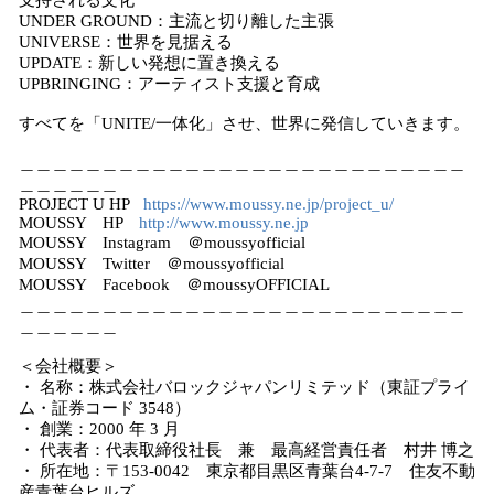
支持される文化
UNDER GROUND：主流と切り離した主張
UNIVERSE：世界を見据える
UPDATE：新しい発想に置き換える
UPBRINGING：アーティスト支援と育成
すべてを「UNITE/一体化」させ、世界に発信していきます。
＿＿＿＿＿＿＿＿＿＿＿＿＿＿＿＿＿＿＿＿＿＿＿＿＿＿＿
＿＿＿＿＿＿
PROJECT U HP
https://www.moussy.ne.jp/project_u/
MOUSSY HP
http://www.moussy.ne.jp
MOUSSY Instagram ＠moussyofficial
MOUSSY Twitter ＠moussyofficial
MOUSSY Facebook ＠moussyOFFICIAL
＿＿＿＿＿＿＿＿＿＿＿＿＿＿＿＿＿＿＿＿＿＿＿＿＿＿＿
＿＿＿＿＿＿
＜会社概要＞
・ 名称：株式会社バロックジャパンリミテッド（東証プライ
ム・証券コード 3548）
・ 創業：2000 年 3 月
・ 代表者：代表取締役社長 兼 最高経営責任者 村井 博之
・ 所在地：〒153-0042 東京都目黒区青葉台4-7-7 住友不動
産青葉台ヒルズ