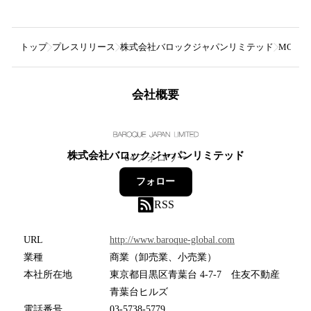
トップ
プレスリリース
株式会社バロックジャパンリミテッド
MOUS
会社概要
株式会社バロックジャパンリミテッド
64
フォロワー
フォロー
RSS
URL
http://www.baroque-global.com
業種
商業（卸売業、小売業）
本社所在地
東京都目黒区青葉台 4-7-7 住友不動産
青葉台ヒルズ
電話番号
03-5738-5779