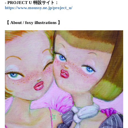
- PROJECT U 特設サイト：
https://www.moussy.ne.jp/project_u/
【 About / foxy illustrations 】