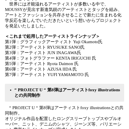
世界には才能溢れるアーティストが多数いる中で、
MOUSSYが見出す新進気鋭のアーティストとタッグを組み、
アートとファッションを共存させることで新たに生まれる化
学反応を楽しんでいただきたいという想いからプロジェクト
を発足いたしました。
＜これまで起用したアーティストラインナップ＞
第1弾：グラフィックアーティスト Yuji Okamoto氏
第2弾：アーティスト RYUSUKE SANO氏
第3弾：アーティスト JUN INAGAWA氏
第4弾：フォトグラファー KENTA IRIGUCHI 氏
第5弾：アーティスト Ryota Daimon 氏
第6弾：アーティスト AZUSA IIDA 氏
第7弾：アーティスト YUFI YAMAMOTO 氏
“ PROJECT U “ 第8弾はアーティストfoxy illustrations
との共同制作
“ PROJECT U “ 第8弾はアーティストfoxy illustrationsとの共
同制作。
オリジナル作品を配置したロングスリーブトップスやプルオ
ーバー、ニット、デニムのシャツ、ジーンズ等、バリエーシ