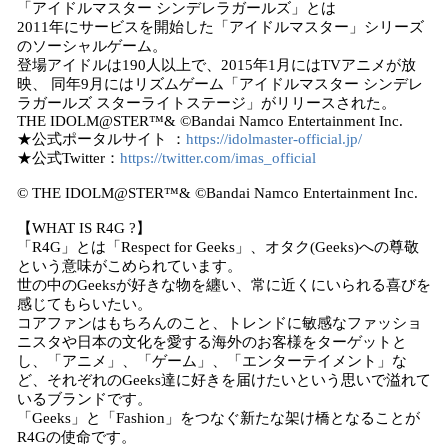
「アイドルマスター シンデレラガールズ」とは
2011年にサービスを開始した「アイドルマスター」シリーズ
のソーシャルゲーム。
登場アイドルは190人以上で、2015年1月にはTVアニメが放
映、 同年9月にはリズムゲーム「アイドルマスター シンデレ
ラガールズ スターライトステージ」がリリースされた。
THE IDOLM@STER™& ©Bandai Namco Entertainment Inc.
★公式ポータルサイト ：
https://idolmaster-official.jp/
★公式Twitter：
https://twitter.com/imas_official
© THE IDOLM@STER™& ©Bandai Namco Entertainment Inc.
【WHAT IS R4G ?】
「R4G」とは「Respect for Geeks」、オタク(Geeks)への尊敬
という意味がこめられています。
世の中のGeeksが好きな物を纏い、常に近くにいられる喜びを
感じてもらいたい。
コアファンはもちろんのこと、トレンドに敏感なファッショ
ニスタや日本の文化を愛する海外のお客様をターゲットと
し、「アニメ」、「ゲーム」、「エンターテイメント」な
ど、それぞれのGeeks達に好きを届けたいという思いで溢れて
いるブランドです。
「Geeks」と「Fashion」をつなぐ新たな架け橋となることが
R4Gの使命です。