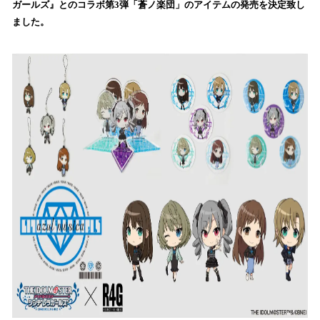
ガールズ』とのコラボ第3弾「蒼ノ楽団」のアイテムの発売を決定致し
み
ました。
込
み
中
で
す