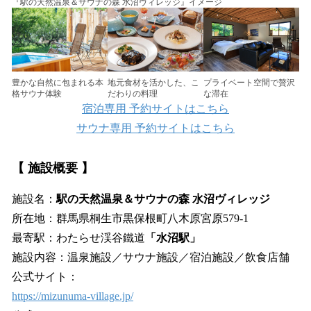
『駅の天然温泉＆サウナの森 水沼ヴィレッジ』イメージ
地元食材を活かした、こ
豊かな自然に包まれる本
プライベート空間で贅沢
だわりの料理
格サウナ体験
な滞在
宿泊専用 予約サイトはこちら
サウナ専用 予約サイトはこちら
【 施設概要 】
施設名：
駅の天然温泉＆サウナの森 水沼ヴィレッジ
所在地：群馬県桐生市黒保根町八木原宮原579-1
最寄駅：わたらせ渓谷鐵道
「水沼駅」
施設内容：温泉施設／サウナ施設／宿泊施設／飲食店舗
公式サイト：
https://mizunuma-village.jp/