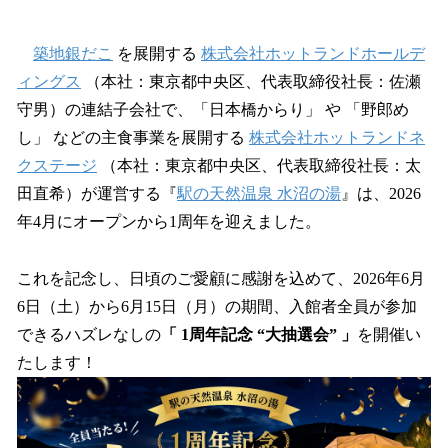
い
ね
！
築地銀だこ
を展開する
株式会社ホットランドホールデ
数
ィングス
（本社：東京都中央区、代表取締役社長：佐瀬
を
守男）の連結子会社で、「日本橋からり」 や 「野郎め
読
み
し」 などの主食事業を展開する
株式会社ホットランドネ
込
クステージ
（本社：東京都中央区、代表取締役社⻑：太
み
田直希）が運営する『
駅の天然温泉 水沼の湯
』は、2026
中
で
年4月にオープンから1周年を迎えました。
す
これを記念し、日頃のご愛顧に感謝を込めて、2026年6月
6日（土）から6月15日（月）の期間、入館者全員が参加
できるハズレなしの
「 1周年記念 “大抽選会” 」
を開催い
たします！