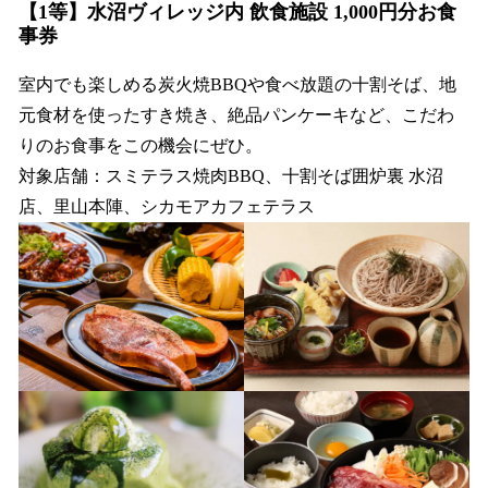
【1等】水沼ヴィレッジ内 飲食施設 1,000円分お食
事券
室内でも楽しめる炭火焼BBQや食べ放題の十割そば、地
元食材を使ったすき焼き、絶品パンケーキなど、こだわ
りのお食事をこの機会にぜひ。
対象店舗：スミテラス焼肉BBQ、十割そば囲炉裏 水沼
店、里山本陣、シカモアカフェテラス