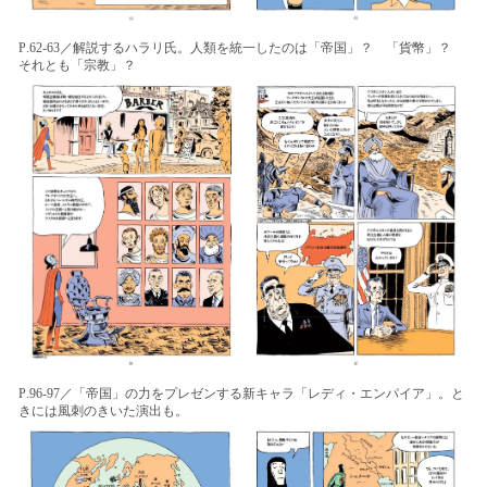
P.62-63／解説するハラリ⽒。人類を統一したのは「帝国」？ 「貨幣」？
それとも「宗教」？
P.96-97／「帝国」の⼒をプレゼンする新キャラ「レディ・エンパイア」。と
きには風刺のきいた演出も。