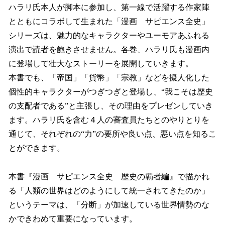
ハラリ氏本人が脚本に参加し、第一線で活躍する作家陣
とともにコラボして生まれた「漫画 サピエンス全史」
シリーズは、魅力的なキャラクターやユーモアあふれる
演出で読者を飽きさせません。各巻、ハラリ氏も漫画内
に登場して壮大なストーリーを展開していきます。
本書でも、「帝国」「貨幣」「宗教」などを擬人化した
個性的キャラクターがつぎつぎと登場し、“我こそは歴史
の⽀配者である”と主張し、その理由をプレゼンしていき
ます。ハラリ⽒を含む４⼈の審査員たちとのやりとりを
通じて、それぞれの“⼒”の要所や良い点、悪い点を知るこ
とができます。
本書『漫画 サピエンス全史 歴史の覇者編』で描かれ
る「人類の世界はどのようにして統一されてきたのか」
というテーマは、「分断」が加速している世界情勢のな
かできわめて重要になっています。