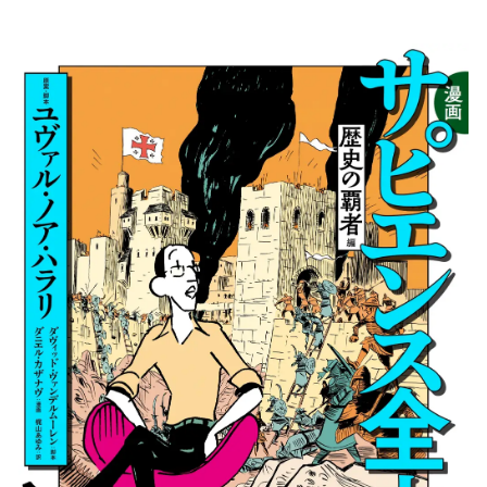
い
ね
！
数
を
読
み
込
み
中
で
す