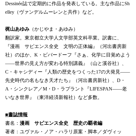
Dessinée誌で定期的に作品を発表している。主な作品にSh
elley（ヴァンデルムーレンと共作）など。
梶山あゆみ
（かじやま・あゆみ）
翻訳家。東京都立大学人文学部英文科卒業。訳書に、
『漫画 サピエンス全史 文明の正体編』（河出書房新
社）のほか、K・ビバードーフ『さぁ、化学に目覚めよう
――世界の見え方が変わる特別講義』（山と溪谷社）、
C・キャシディー『人類の歴史をつくった17の大発見――
先史時代の名もなき天才たち』（河出書房新社）、D・
A・シンクレア／M・D・ラプラント『LIFESPAN――老
いなき世界』（東洋経済新報社）など多数。
■書誌情報
書名：
漫画 サピエンス全史 歴史の覇者編
著者：ユヴァル・ノア・ハラリ原案・脚本／ダヴィッ