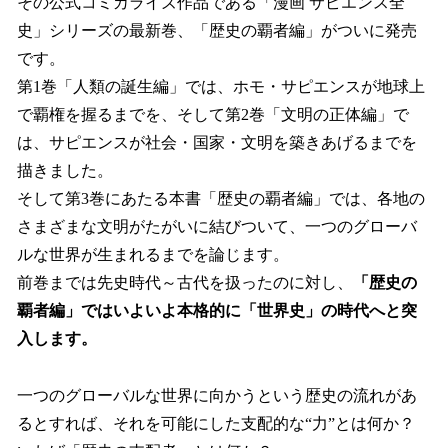
その公式コミカライズ作品である「漫画 サピエンス全
史」シリーズの最新巻、「歴史の覇者編」がついに発売
です。
第1巻「人類の誕生編」では、ホモ・サピエンスが地球上
で覇権を握るまでを、そして第2巻「文明の正体編」で
は、サピエンスが社会・国家・文明を築きあげるまでを
描きました。
そして第3巻にあたる本書「歴史の覇者編」では、各地の
さまざまな文明がたがいに結びついて、一つのグローバ
ルな世界が生まれるまでを論じます。
前巻までは先史時代～古代を扱ったのに対し、
「歴史の
覇者編」ではいよいよ本格的に「世界史」の時代へと突
入します。
一つのグローバルな世界に向かうという歴史の流れがあ
るとすれば、それを可能にした支配的な“力”とは何か？