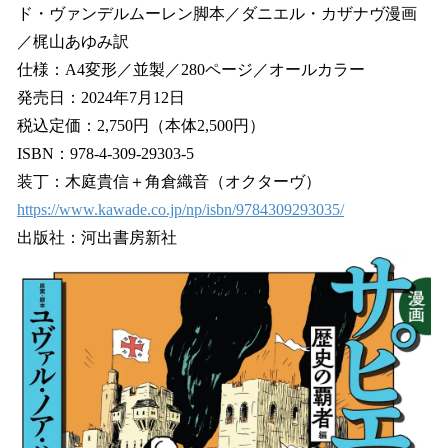
ド・ヴァンデルムーレン脚本／ダニエル・カザナヴ漫画
／梶山あゆみ訳
仕様：A4変形／並製／280ページ／オールカラー
発売⽇：2024年7⽉12日
税込定価：2,750円（本体2,500円）
ISBN：978-4-309-29303-5
装丁：木庭貴信＋角倉織音（オクターヴ）
https://www.kawade.co.jp/np/isbn/9784309293035/
出版社：河出書房新社