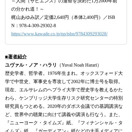
～人間（サピエンス）の運命を決めた1万2000年前
の分かれ道！～
梶山あゆみ訳／定価2,640円（本体2,400円）／ISB
N：978-4-309-29302-8
https://www.kawade.co.jp/np/isbn/9784309293028/
■著者紹介
ユヴァル・ノア・ハラリ
（Yuval Noah Harari）
歴史学者、哲学者。1976年生まれ。オックスフォード大
学で中世史、軍事史を専攻して2002年に博士号を取得。
現在、エルサレムのヘブライ大学で歴史学を教えるかた
わら、ケンブリッジ大学生存リスク研究センターの特別
研究員もつとめる。2020年のダボス会議での基調講演な
ど、世界中の聴衆に向けて講義や講演も行なう。また、
『ニューヨーク・タイムズ』紙、『フィナンシャル・タ
イムズ』紙、『ガーディアン』紙などの大手メディアに