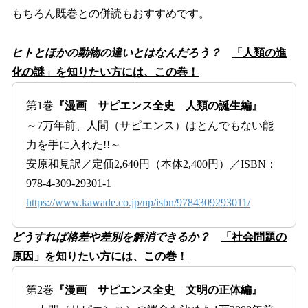
もちろん既巻との併読もおすすめです。
ヒトとほかの動物の違いとはなんだろう？
「人類の進
化の謎」を知りたい方には、この巻！
第1巻
『漫画 サピエンス全史 人類の誕生編』
～7万年前、人間（サピエンス）はとんでもない能
力を手に入れた!!～
安原和見訳／定価2,640円（本体2,400円）／ISBN：
978-4-309-29301-1
https://www.kawade.co.jp/np/isbn/9784309293011/
どうすれば格差や差別を解消できるか？
「社会問題の
原因」を知りたい方には、この巻！
第2巻
『漫画 サピエンス全史 文明の正体編』