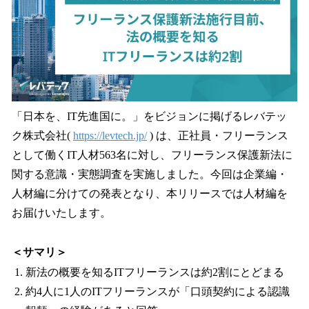
読
み
込
み
中
で
す
「日本を、IT先進国に。」をビジョンに掲げるレバテッ
ク株式会社(
https://levtech.jp/
) は、正社員・フリーランス
として働くIT人材563名に対し、フリーランス保護新法に
関する意識・実態調査を実施しました。今回は企業編・
人材編に分けての発表となり、本リリースでは人材編を
お届けいたします。
＜サマリ＞
新法の概要を知るITフリーランスは約2割にとどまる
約4人に1人のITフリーランスが「口頭契約による認識