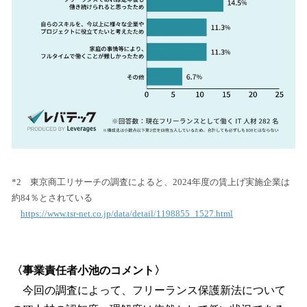
*2 東京商工リサーチの調査によると、2024年度の賃上げ実施企業は
約84％とされている
https://www.tsr-net.co.jp/data/detail/1198855_1527.html
〈事業責任者小池のコメント〉
今回の調査によって、フリーランス保護新法について