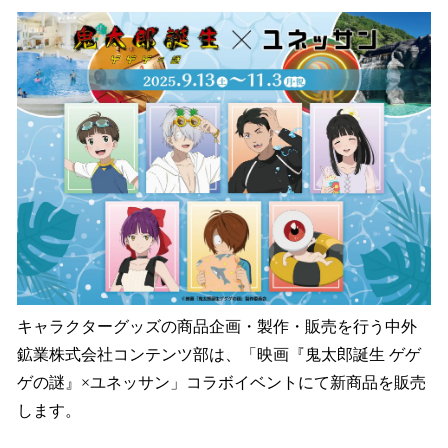
ね
！
数
を
読
み
込
み
中
で
す
キャラクターグッズの商品企画・製作・販売を行う中外
鉱業株式会社コンテンツ部は、「映画『鬼太郎誕生 ゲゲ
ゲの謎』×ユネッサン」コラボイベントにて新商品を販売
します。