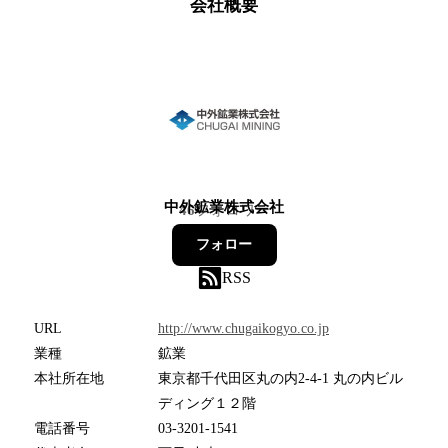
会社概要
中外鉱業株式会社
46
フォロワー
フォロー
RSS
URL
http://www.chugaikogyo.co.jp
業種
鉱業
本社所在地
東京都千代田区丸の内2-4-1 丸の内ビル
ディング１２階
電話番号
03-3201-1541