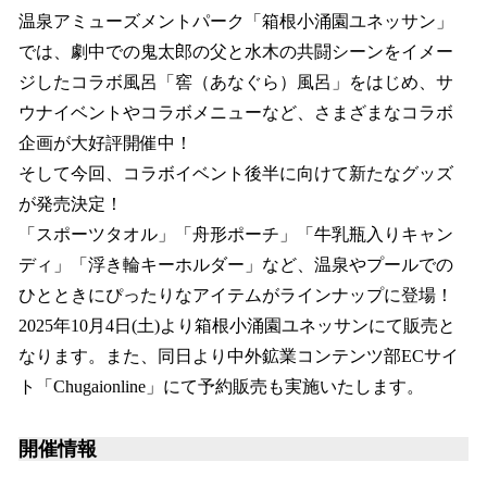
温泉アミューズメントパーク「箱根小涌園ユネッサン」
では、劇中での鬼太郎の父と水木の共闘シーンをイメー
ジしたコラボ風呂「窖（あなぐら）風呂」をはじめ、サ
ウナイベントやコラボメニューなど、さまざまなコラボ
企画が大好評開催中！
そして今回、コラボイベント後半に向けて新たなグッズ
が発売決定！
「スポーツタオル」「舟形ポーチ」「牛乳瓶入りキャン
ディ」「浮き輪キーホルダー」など、温泉やプールでの
ひとときにぴったりなアイテムがラインナップに登場！
2025年10月4日(土)より箱根小涌園ユネッサンにて販売と
なります。また、同日より中外鉱業コンテンツ部ECサイ
ト「Chugaionline」にて予約販売も実施いたします。
開催情報