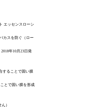
ット エッセンスローシ
バカスを防ぐ（ロー
018年10月23日発
）
結合することで固い膜
ることで固い膜を形成
ス
せん）