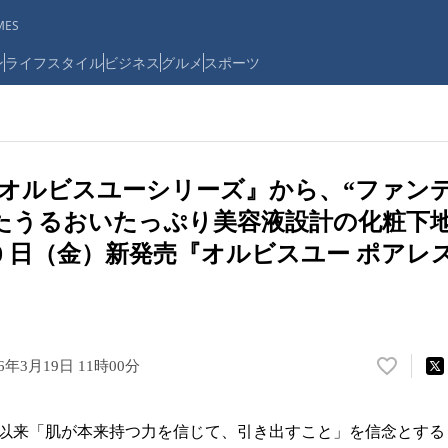
ES
ン
ライフスタイル
ビジネス
グルメ
スポーツ
オルビスユーシリーズ』から、“ファン
したうるおいたっぷり美容液設計の化粧
月20 日（金）新発売『オルビスユー ポアレ
26年3月19日 11時00分
い
い
ね
以来「肌が本来持つ力を信じて、引き出すこと」を信念とする
！