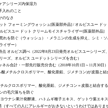
ンケアシリーズ内保湿力
お手入れのこと
ヤのなさ
ドット フォーミングウォッシュ[医薬部外品] / オルビスユー ド
/オルビスユー ドット クリームモイスチャライザー[医薬部外品]
荒れを防ぐ（ウォッシュ）・メラニンの生成を抑え、シミ・ソ
ライザー）
26日時点 オルビス調べ（2022年8月23日発売オルビスユーシリーズ、2
リーズ、オルビス ユードットシリーズを含む）
ャネル合計・一部先行販売分含む（2018年10月1日～11月30日
クリル酸メチルクロスポリマー、酸化亜鉛、ジメチコン)が皮脂と
酸メチルクロスポリマー、酸化亜鉛、ジメチコン＝皮脂と結合す
ンの毛穴落ちを防ぐ
セイヨウナシ果汁発酵液、ハトムギ種子エキス、ゲットウ葉エキ
済（すべての人にアレルギーがおきないというわけではありま