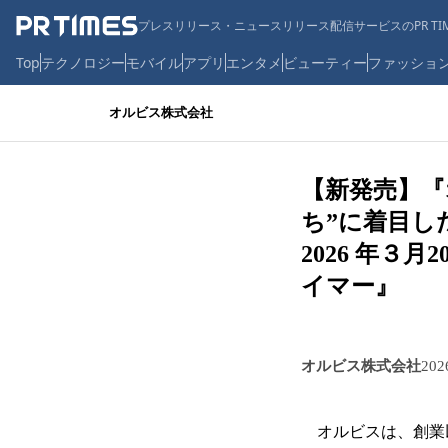
プレスリリース・ニュースリリース配信サービスのPR TIM
Top
テクノロジー
モバイル
アプリ
エンタメ
ビューティー
ファッショ
オルビス株式会社
【新発売】『
ち”に着目
2026 年３
イマー』
オルビス株式会社
20
オルビスは、創業