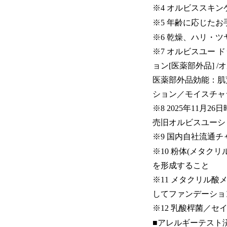
※4 オルビススキ
※5 年齢に応じた
※6 乾燥、ハリ・ツ
※7 オルビスユー 
ョン[医薬部外品] 
医薬部外品効能：肌
ション／モイスチャ
※8 2025年11月
売旧オルビスユーシ
※9 国内自社流通チ
※10 粉体(メタ
を形成すること
※11 メタクリル
してファンデーショ
※12 乳酸桿菌／
■アレルギーテスト