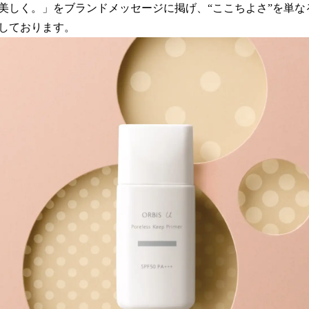
数
美しく。」をブランドメッセージに掲げ、“ここちよさ”を単な
を
しております。
読
み
込
み
中
で
す