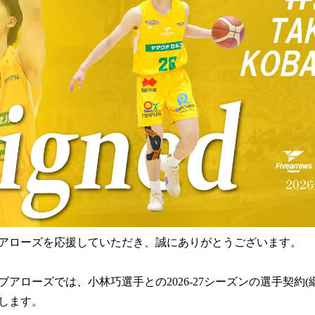
み
込
み
中
で
す
アローズを応援していただき、誠にありがとうございます。
アローズでは、小林巧選手との2026-27シーズンの選手契約(
します。