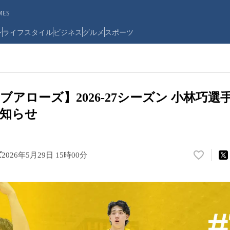
ES
ン
ライフスタイル
ビジネス
グルメ
スポーツ
ブアローズ】2026-27シーズン 小林巧選
知らせ
ズ
2026年5月29日 15時00分
い
い
ね
！
数
を
読