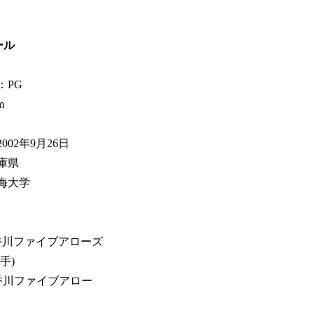
ール
：PG
m
002年9月26日
庫県
海大学
香川ファイブアローズ
手)
 香川ファイブアロー