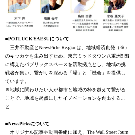
■POTLUCK YAESUについて
三井不動産とNewsPicks Re:gionは、地域経済創発（※）
のキッカケを⽣み出すため、東京ミッドタウン⼋重洲5 階
に構えたパブリックスペースを活動拠点とし、地域の挑
戦者が集い、繋がりを深める「場」と「機会」を提供し
ています。
※地域に関わりたい⼈が都市と地域の枠を越えて繋がる
ことで、地域を起点にしたイノベーションを創出するこ
と
■NewsPicksについて
オリジナル記事や動画番組に加え、The Wall Street Journ