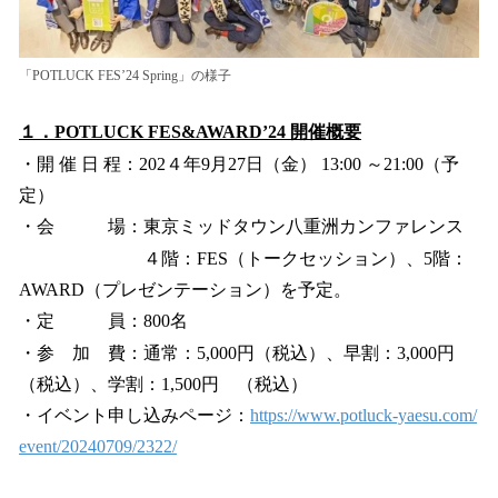
「POTLUCK FES’24 Spring」の様子
１．POTLUCK FES&AWARD’24 開催概要
・開 催 日 程：202４年9月27日（金） 13:00 ～21:00（予
定）
・会 場：東京ミッドタウン八重洲カンファレンス
４階：FES（トークセッション）、5階：
AWARD（プレゼンテーション）を予定。
・定 員：800名
・参 加 費：通常：5,000円（税込）、早割：3,000円
（税込）、学割：1,500円 （税込）
・イベント申し込みページ：
https://www.potluck-yaesu.com/
event/20240709/2322/