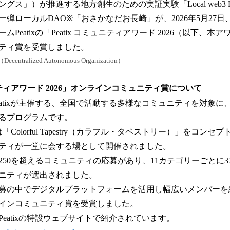
数
グス」）が推進する地方創生のための実証実験「Local web3 
を
弾ローカルDAO※「おさかなだお長崎」が、2026年5月27
読
Peatixの「Peatix コミュニティアワード 2026（以下、
み
込
ティ賞を受賞しました。
み
ralized Autonomous Organization）
中
で
ュニティアワード 2026」オンラインコミュニティ賞について
す
atixが主催する、全国で活動する多様なコミュニティを対象に
るプログラムです。
olorful Tapestry（カラフル・タペストリー）」をコンセ
ティが一堂に会する場として開催されました。
250を超えるコミュニティの応募があり、11カテゴリーごとに
ュニティが選出されました。
募の中でデジタルプラットフォームを活用し幅広いメンバーを
インコミュニティ賞を受賞しました。
eatixの特設ウェブサイトで紹介されています。