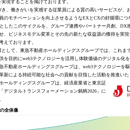
を実現することを掲げております。
き、働きがいを実感する従業員による質の高いサービスが、
員のモチベーションを向上させるようなEXとCXの好循環につ
点としたこのサイクルを、グループ連携やパートナー共創、DX
せ、ビジネスモデル変革とその先の新たな収益源の獲得を実現
考えております。
として、東急不動産ホールディングスグループでは、これま
供を目的にweb3テクノロジーを活用し体験価値のデジタル化
急不動産ホールディングスグループは、web3テクノロジーを
革新による持続可能な社会への貢献を目指した活動を推進いた
ホールディングスグループは、経済産業省と東京証
「デジタルトランスフォーメーション銘柄2026」に
。
造の全体像