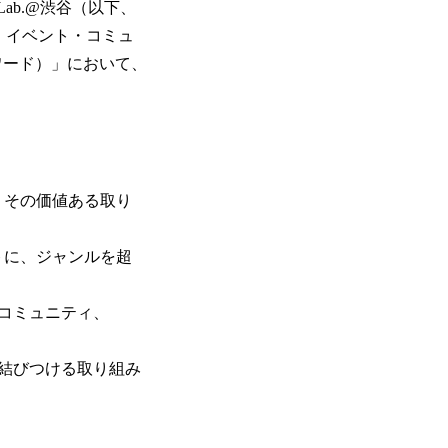
Lab.@渋谷（以下、
日、イベント・コミュ
本アワード）」において、
、その価値ある取り
プトに、ジャンルを超
3コミュニティ、
結びつける取り組み