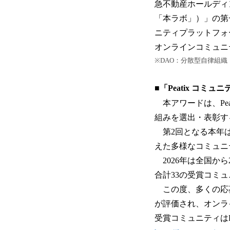
急不動産ホールディン
「本ラボ」）」の第一
ニティプラットフォーム
オンラインコミュニ
※DAO：分散型自律組織（Decent
■「Peatix コミ
本アワードは、Pe
組みを選出・表彰す
第2回となる本年は「C
えた多様なコミュニ
2026年は全国から
合計33の受賞コミ
この度、多くの応
が評価され、オンラ
受賞コミュニティはP