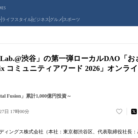
ES
ン
ライフスタイル
ビジネス
グルメ
スポーツ
web3 Lab.@渋谷」の第一弾ローカルDAO
tix コミュニティアワード 2026」オン
al Fusion」累計1,000億円投資～
27日 17時00分
い
い
ね
ィングス株式会社（本社：東京都渋谷区、代表取締役社長：
！