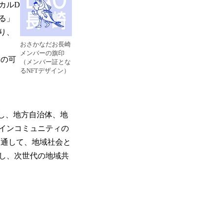
カルD
る」
り、
おさかなだお長崎
メンバーの旗印
動の可
（メンバー証とな
るNFTデザイン）
目指し、地方自治体、地
インコミュニティの
を通して、地域社会と
し、次世代の地域共