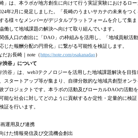
」は、本ラボが地方創生に向けて行う実証実験におけるロー
2024年2月に発足しました。「長崎のうまいサカナの未来をつく
する様々なメンバーがデジタルプラットフォームを介して集ま
協働して地域課題の解決へ向けて取り組んでいます。
係人口の創出に「DAO」の枠組みを活用し、「地域貢献活
応じた報酬分配の円滑化」に繋がる可能性を検証します。
なだお長崎｜note（
https://note.com/osakanadao
）
Lab.@渋谷」について
 Lab.@渋谷」は、web3テクノロジーを活用した地域課題解決を
、スタートアップ等が集まり、自律分散的な地域共創型オンラ
験プロジェクトです。本ラボの活動及びローカルDAOの活動
可能な社会に対してどのように貢献するか定性・定量的に検証
検証を行います。
企画運用及び連携
向けた情報発信及び交流機会創出