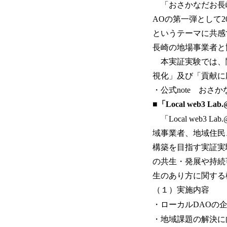
「おさかなだお長崎
AOの第一弾として
というテーマに共感
長崎の地場事業者と
本実証実験では、関
視化」及び「貢献に
・公式note おさか
■「Local web3 
「Local web3
域事業者、地域住民
構築を目指す実証実
の共生・発展や持続
生のあり方に関する
（１）実施内容
・ローカルDAOの
・地域課題の解決に