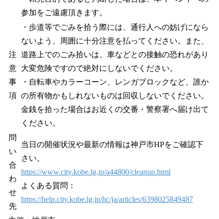
参加をご遠慮頂きます。
・歩道等でごみを拾う際には、通行人への妨げになら
ないよう、周囲に十分注意を払ってください。また、
注
道路上でのごみ拾いは、車などとの接触の恐れがあり
意
大変危険ですので絶対にしないでください。
事
・自転車やカラーコーン、レンガブロックなど、誰か
項
の所有物かもしれないものは回収しないでください。
金銭を拾った場合はお近くの交番・警察署へ届け出て
ください。
問
当日の開催状況や最新の情報は神戸市HPをご確認下
い
さい。
合
https://www.city.kobe.lg.jp/a44800/cleanup.html
わ
よくある質問：
せ
https://help.city.kobe.lg.jp/hc/ja/articles/6398025849487
先