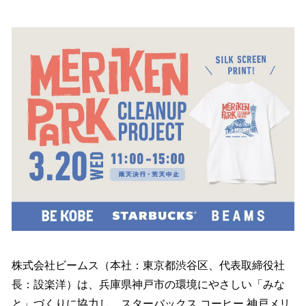
い
ね
！
数
を
読
み
込
み
中
で
す
株式会社ビームス（本社：東京都渋谷区、代表取締役社
長：設楽洋）は、兵庫県神戸市の環境にやさしい「みな
と」づくりに協力し、スターバックス コーヒー 神戸メリ