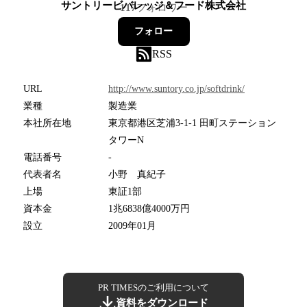
サントリービバレッジ＆フード株式会社
117
フォロワー
フォロー
RSS
URL
http://www.suntory.co.jp/softdrink/
業種
製造業
本社所在地
東京都港区芝浦3-1-1 田町ステーション
タワーN
電話番号
-
代表者名
小野 真紀子
上場
東証1部
資本金
1兆6838億4000万円
設立
2009年01月
PR TIMESのご利用について
資料をダウンロード