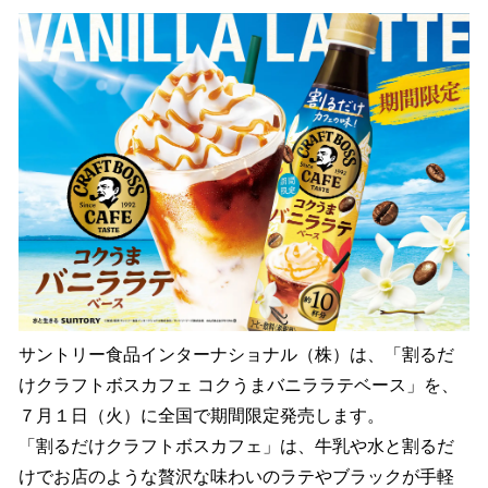
ね
！
数
を
読
み
込
み
中
で
す
サントリー食品インターナショナル（株）は、「割るだ
けクラフトボスカフェ コクうまバニララテベース」を、
７月１日（火）に全国で期間限定発売します。
「割るだけクラフトボスカフェ」は、牛乳や水と割るだ
けでお店のような贅沢な味わいのラテやブラックが手軽