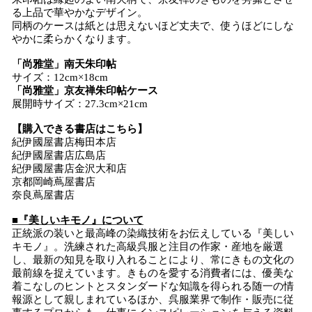
る上品で華やかなデザイン。
同柄のケースは紙とは思えないほど丈夫で、使うほどにしな
やかに柔らかくなります。
「尚雅堂」南天朱印帖
サイズ：12cm×18cm
「尚雅堂」京友禅朱印帖ケース
展開時サイズ：27.3cm×21cm
【購入できる書店はこちら】
紀伊國屋書店梅田本店
紀伊國屋書店広島店
紀伊國屋書店金沢大和店
京都岡崎蔦屋書店
奈良蔦屋書店
■『美しいキモノ』について
正統派の装いと最高峰の染織技術をお伝えしている『美しい
キモノ』。洗練された高級呉服と注目の作家・産地を厳選
し、最新の知見を取り入れることにより、常にきもの文化の
最前線を捉えています。きものを愛する消費者には、優美な
着こなしのヒントとスタンダードな知識を得られる随一の情
報源として親しまれているほか、呉服業界で制作・販売に従