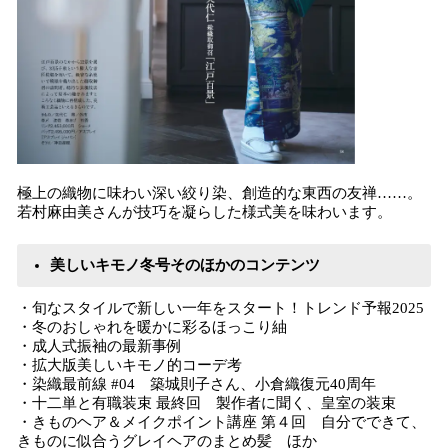
極上の織物に味わい深い絞り染、創造的な東西の友禅……。
若村麻由美さんが技巧を凝らした様式美を味わいます。
美しいキモノ冬号そのほかのコンテンツ
・旬なスタイルで新しい一年をスタート！トレンド予報2025
・冬のおしゃれを暖かに彩るほっこり紬
・成人式振袖の最新事例
・拡大版美しいキモノ的コーデ考
・染織最前線 #04 築城則子さん、小倉織復元40周年
・十二単と有職装束 最終回 製作者に聞く、皇室の装束
・きものヘア＆メイクポイント講座 第４回 自分でできて、
きものに似合うグレイヘアのまとめ髪 ほか