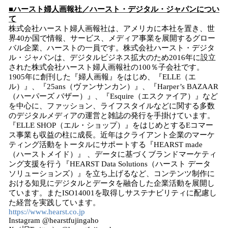
■
ハースト婦人画報社／ハースト・デジタル・ジャパンについ
て
株式会社ハースト婦人画報社は、アメリカに本社を置き、世
界40か国で情報、サービス、メディア事業を展開するグロー
バル企業、ハーストの一員です。株式会社ハースト・デジタ
ル・ジャパンは、デジタルビジネス拡大のため2016年に設立
された株式会社ハースト婦人画報社の100％子会社です。
1905年に創刊した『婦人画報』をはじめ、『ELLE（エ
ル）』、『25ans（ヴァンサンカン）』、『Harper’s BAZAAR
（ハーパーズ バザー）』、『Esquire（エスクァイア）』など
を中心に、ファッション、ライフスタイルなどに関する多数
のデジタルメディアの運営と雑誌の発行を手掛けています。
『ELLE SHOP（エル・ショップ）』をはじめとするEコマー
ス事業も収益の柱に成長。近年はクライアント企業のマーケ
ティング活動をトータルにサポートする『HEARST made
（ハーストメイド）』 、データに基づくブランドマーケティ
ング支援を行う『HEARST Data Solutions（ハースト データ
ソリューションズ）』を立ち上げるなど、コンテンツ制作に
おける知見にデジタルとデータを融合した企業活動を展開し
ています。またISO14001を取得しサステナビリティに配慮し
た経営を実践しています。
https://www.hearst.co.jp
Instagram @hearstfujingaho