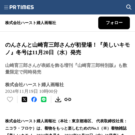
株式会社ハースト婦人画報社
フォロー
のんさんと山崎育三郎さんが初登場！『美しいキモ
ノ』冬号は11月20日（水）発売
山崎育三郎さんが表紙を飾る増刊『山崎育三郎特別版』も数
量限定で同時発売
株式会社ハースト婦人画報社
2024年11月19日 10時00分
い
い
ね
！
株式会社ハースト婦人画報社（本社：東京都港区、 代表取締役社長：
数
ニコラ・フロケ）は、着物をもっと楽しむためのNo.1（※）着物雑誌
を