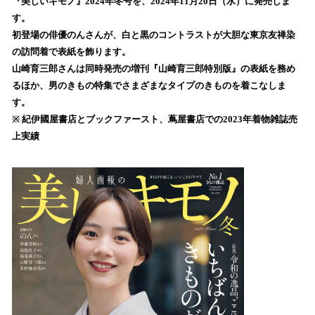
『美しいキモノ』2024年冬号を、2024年11月20日（水）に発売しま
読
す。
み
初登場の俳優のんさんが、白と黒のコントラストが大胆な東京友禅染
込
の訪問着で表紙を飾ります。
み
山崎育三郎さんは同時発売の増刊『山崎育三郎特別版』の表紙を務め
中
で
るほか、男のきもの特集でさまざまなタイプのきものを着こなしま
す
す。
※ 紀伊國屋書店とブックファースト、蔦屋書店での2023年着物雑誌売
上実績