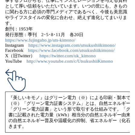
事するプロからも、仕事にインスピレーションを与える資料
として厚い信頼をいただいています。いつの世にも、きもの
に関わる方に必須の専門メディアであるべく、今後も美意識
やライフスタイルの変化に合わせ、絶えず進化してまいりま
す。
創刊：1953年
発行形態：季刊 2･5･8･11月 各20日
https://www.fujingaho.jp/uts-kimono/
Instagram
https://www.instagram.com/utsukushiikimono/
Facebook
https://www.facebook.com/utsukushiikimono/
X（旧Twitter）
https://twitter.com/uk_kimono
YouTube
http://www.youtube.com/c/UtsukushiiKimono
『美しいキモノ』はグリーン電力（※）による印刷・製本でお
（※）「グリーン電力証書システム」とは、自然エネルギーに
「グリーン電力証書」という形で取引する仕組みです。「グリ
書に記載された電力量（kWh）相当分の自然エネルギー由来
の自然エネルギー普及や温暖化の抑制、省エネルギー（化石燃
きます。