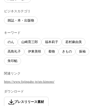
ビジネスカテゴリ
雑誌・本・出版物
キーワード
のん
山崎育三郎
福本莉⼦
若村⿇由美
⾼島礼⼦
伊東美咲
着物
きもの
振袖
朱印帖
関連リンク
https://www.fujingaho.jp/uts-kimono/
ダウンロード
プレスリリース素材